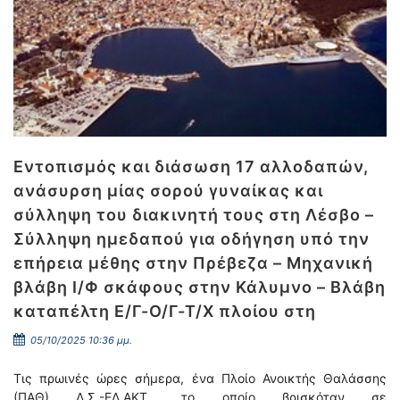
Εντοπισμός και διάσωση 17 αλλοδαπών,
ανάσυρση μίας σορού γυναίκας και
σύλληψη του διακινητή τους στη Λέσβο –
Σύλληψη ημεδαπού για οδήγηση υπό την
επήρεια μέθης στην Πρέβεζα – Μηχανική
βλάβη Ι/Φ σκάφους στην Κάλυμνο – Βλάβη
καταπέλτη Ε/Γ-Ο/Γ-Τ/Χ πλοίου στη
05/10/2025 10:36 μμ.
Τις πρωινές ώρες σήμερα, ένα Πλοίο Ανοικτής Θαλάσσης
(ΠΑΘ) Λ.Σ.-ΕΛ.ΑΚΤ., το οποίο βρισκόταν σε