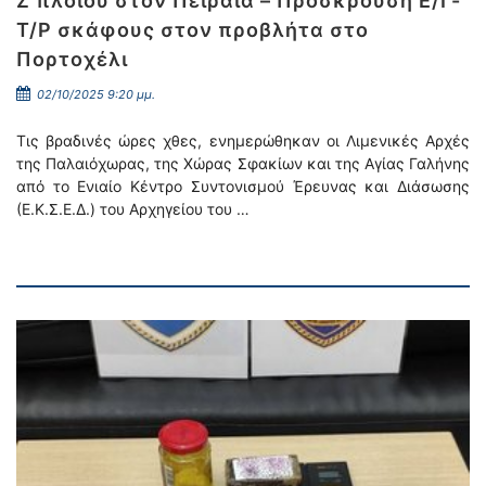
Ζ πλοίου στον Πειραιά – Πρόσκρουση Ε/Γ-
Τ/Ρ σκάφους στον προβλήτα στο
Πορτοχέλι
02/10/2025 9:20 μμ.
Τις βραδινές ώρες χθες, ενημερώθηκαν οι Λιμενικές Αρχές
της Παλαιόχωρας, της Χώρας Σφακίων και της Αγίας Γαλήνης
από το Ενιαίο Κέντρο Συντονισμού Έρευνας και Διάσωσης
(Ε.Κ.Σ.Ε.Δ.) του Αρχηγείου του …