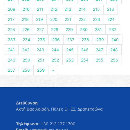
209
210
211
212
213
214
215
216
217
218
219
220
221
222
223
224
225
226
227
228
229
230
231
232
233
234
235
236
237
238
239
240
241
242
243
244
245
246
247
248
249
250
251
252
253
254
255
256
257
258
259
»
Διεύθυνση
Ακτή Βασιλειάδη, Πύλες Ε1-Ε2, Δραπετσώνα
Τηλέφωνο:
+30 213 137 1700
Email:
contact@yna.gov.gr