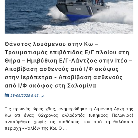
Θάνατος λουόμενου στην Κω –
Τραυματισμός επιβάτιδας Ε/Γ πλοίου στη
Θήρα – Ημιβύθιση Ε/Γ-Λάντζας στην Ιτέα –
Αποβίβαση ασθενούς από Ι/Φ σκάφος
στην Ιεράπετρα - Αποβίβαση ασθενούς
από Ι/Φ σκάφος στη Σαλαμίνα
28/09/2025 9:45 πμ.
Τις πρωινές ώρες χθες, ενημερώθηκε η Λιμενική Αρχή της
Κω ότι ένας 62χρονος αλλοδαπός (υπήκοος Πολωνίας)
ανασύρθηκε χωρίς τις αισθήσεις του από τη θαλάσσια
περιοχή «Ψαλίδι» της Κω. Ο …