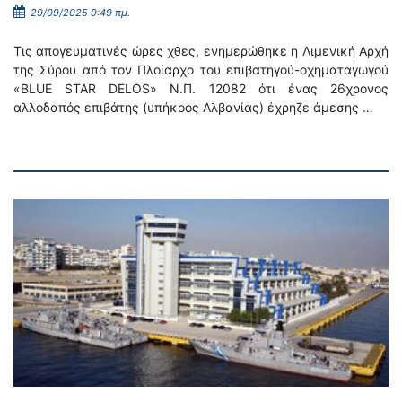
29/09/2025 9:49 πμ.
Τις απογευματινές ώρες χθες, ενημερώθηκε η Λιμενική Αρχή
της Σύρου από τον Πλοίαρχο του επιβατηγού-οχηματαγωγού
«BLUE STAR DΕLOS» N.Π. 12082 ότι ένας 26χρονος
αλλοδαπός επιβάτης (υπήκοος Αλβανίας) έχρηζε άμεσης …