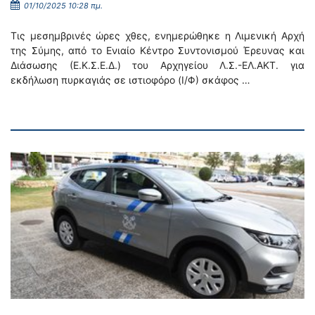
01/10/2025 10:28 πμ.
Τις μεσημβρινές ώρες χθες, ενημερώθηκε η Λιμενική Αρχή
της Σύμης, από το Ενιαίο Κέντρο Συντονισμού Έρευνας και
Διάσωσης (Ε.Κ.Σ.Ε.Δ.) του Αρχηγείου Λ.Σ.-ΕΛ.ΑΚΤ. για
εκδήλωση πυρκαγιάς σε ιστιοφόρο (Ι/Φ) σκάφος …