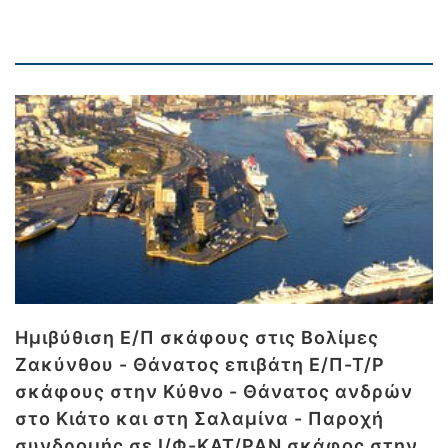
Ημιβύθιση Ε/Π σκάφους στις Βολίμες
Ζακύνθου - Θάνατος επιβάτη Ε/Π-Τ/Ρ
σκάφους στην Κύθνο - Θάνατος ανδρών
στο Κιάτο και στη Σαλαμίνα - Παροχή
συνδρομής σε Ι/Φ-ΚΑΤ/ΡΑΝ σκάφος στην