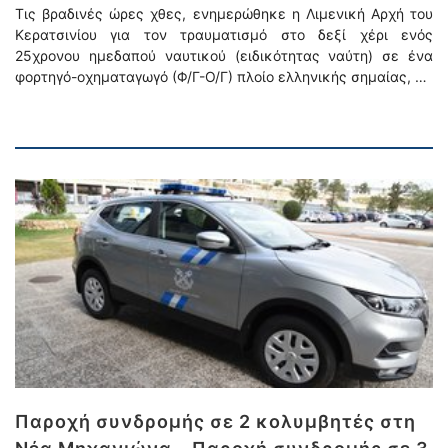
Τις βραδινές ώρες χθες, ενημερώθηκε η Λιμενική Αρχή του
Κερατσινίου για τον τραυματισμό στο δεξί χέρι ενός
25χρονου ημεδαπού ναυτικού (ειδικότητας ναύτη) σε ένα
φορτηγό-οχηματαγωγό (Φ/Γ-Ο/Γ) πλοίο ελληνικής σημαίας, …
Παροχή συνδρομής σε 2 κολυμβητές στη