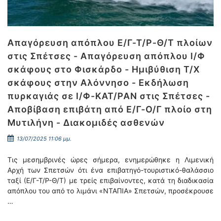
Απαγόρευση απόπλου Ε/Γ-Τ/Ρ-Θ/Τ πλοίων
στις Σπέτσες - Απαγόρευση απόπλου Ι/Φ
σκάφους στο Φισκάρδο - Ημιβύθιση Τ/Χ
σκάφους στην Αλόννησο - Εκδήλωση
πυρκαγιάς σε Ι/Φ-ΚΑΤ/ΡΑΝ στις Σπέτσες -
Αποβίβαση επιβάτη από Ε/Γ-Ο/Γ πλοίο στη
Μυτιλήνη - Διακομιδές ασθενών
13/07/2025 11:06 μμ.
Τις μεσημβρινές ώρες σήμερα, ενημερώθηκε η Λιμενική
Αρχή των Σπετσών ότι ένα επιβατηγό-τουριστικό-θαλάσσιο
ταξί (Ε/Γ-Τ/Ρ-Θ/Τ) με τρείς επιβαίνοντες, κατά τη διαδικασία
απόπλου του από το λιμάνι «ΝΤΑΠΙΑ» Σπετσών, προσέκρουσε
…