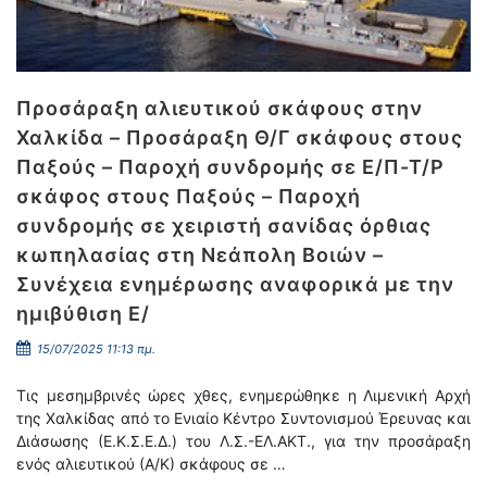
Προσάραξη αλιευτικού σκάφους στην
Χαλκίδα – Προσάραξη Θ/Γ σκάφους στους
Παξούς – Παροχή συνδρομής σε Ε/Π-Τ/Ρ
σκάφος στους Παξούς – Παροχή
συνδρομής σε χειριστή σανίδας όρθιας
κωπηλασίας στη Νεάπολη Βοιών –
Συνέχεια ενημέρωσης αναφορικά με την
ημιβύθιση Ε/
15/07/2025 11:13 πμ.
Τις μεσημβρινές ώρες χθες, ενημερώθηκε η Λιμενική Αρχή
της Χαλκίδας από το Ενιαίο Κέντρο Συντονισμού Έρευνας και
Διάσωσης (Ε.Κ.Σ.Ε.Δ.) του Λ.Σ.-ΕΛ.ΑΚΤ., για την προσάραξη
ενός αλιευτικού (Α/Κ) σκάφους σε …