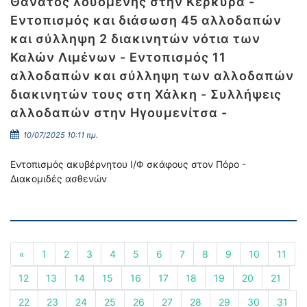
Θάνατος λουόμενης στην Κέρκυρα -
Εντοπισμός και διάσωση 45 αλλοδαπών
και σύλληψη 2 διακινητών νότια των
Καλών Λιμένων - Εντοπισμός 11
αλλοδαπών και σύλληψη των αλλοδαπών
διακινητών τους στη Χάλκη - Συλλήψεις
αλλοδαπών στην Ηγουμενίτσα -
10/07/2025 10:11 πμ.
Εντοπισμός ακυβέρνητου Ι/Φ σκάφους στον Πόρο -
Διακομιδές ασθενών
«
1
2
3
4
5
6
7
8
9
10
11
12
13
14
15
16
17
18
19
20
21
22
23
24
25
26
27
28
29
30
31