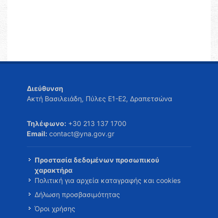
Διεύθυνση
Ακτή Βασιλειάδη, Πύλες Ε1-Ε2, Δραπετσώνα
Τηλέφωνο:
+30 213 137 1700
Email:
contact@yna.gov.gr
Προστασία δεδομένων προσωπικού
χαρακτήρα
Πολιτική για αρχεία καταγραφής και cookies
Δήλωση προσβασιμότητας
Όροι χρήσης