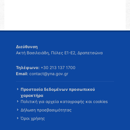
Διεύθυνση
Ακτή Βασιλειάδη, Πύλες Ε1-Ε2, Δραπετσώνα
Τηλέφωνο:
+30 213 137 1700
Email:
contact@yna.gov.gr
Προστασία δεδομένων προσωπικού
χαρακτήρα
Πολιτική για αρχεία καταγραφής και cookies
Δήλωση προσβασιμότητας
Όροι χρήσης