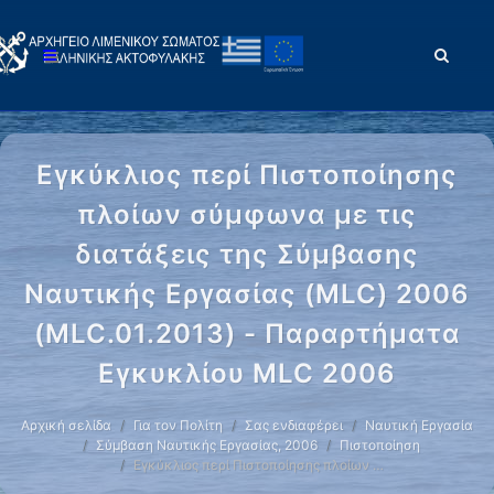
Εγκύκλιος περί Πιστοποίησης
πλοίων σύμφωνα με τις
διατάξεις της Σύμβασης
Ναυτικής Εργασίας (MLC) 2006
(MLC.01.2013) - Παραρτήματα
Εγκυκλίου MLC 2006
Αρχική σελίδα
Για τον Πολίτη
Σας ενδιαφέρει
Ναυτική Εργασία
Σύμβαση Ναυτικής Εργασίας, 2006
Πιστοποίηση
Εγκύκλιος περί Πιστοποίησης πλοίων …