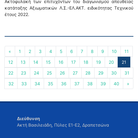
Ακτοφυλακή των επιτυχόντων του διαγωνισμού απευθείας
κατάταξης Αξιωματικών Λ.Σ.-ΕΛ.ΑΚΤ. ειδικότητας Τεχνικού
έτους 2022.
«
1
2
3
4
5
6
7
8
9
10
11
12
13
14
15
16
17
18
19
20
21
22
23
24
25
26
27
28
29
30
31
32
33
34
35
36
37
38
39
40
»
Διεύθυνση
Ακτή Βασιλειάδη, Πύλες Ε1-Ε2, Δραπετσώνα