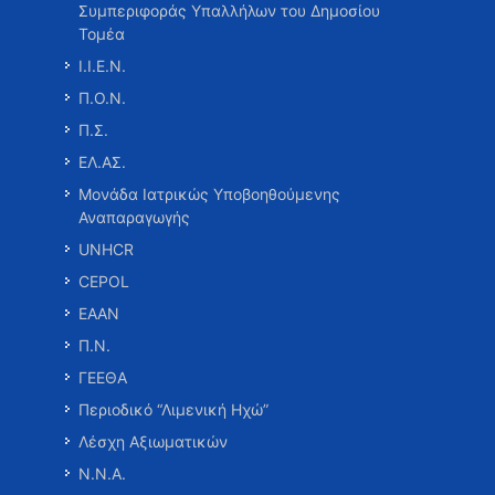
Συμπεριφοράς Υπαλλήλων του Δημοσίου
Τομέα
Ι.Ι.Ε.Ν.
Π.Ο.Ν.
Π.Σ.
ΕΛ.ΑΣ.
Μονάδα Ιατρικώς Υποβοηθούμενης
Αναπαραγωγής
UNHCR
CEPOL
ΕΑΑΝ
Π.Ν.
ΓΕΕΘΑ
Περιοδικό “Λιμενική Ηχώ”
Λέσχη Αξιωματικών
Ν.Ν.Α.