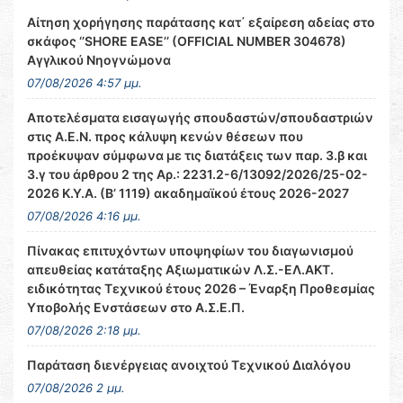
Αίτηση χορήγησης παράτασης κατ΄ εξαίρεση αδείας στο
σκάφος ‘’SHORE EASE’’ (OFFICIAL NUMBER 304678)
Αγγλικού Νηογνώμονα
07/08/2026 4:57 μμ.
Αποτελέσματα εισαγωγής σπουδαστών/σπουδαστριών
στις Α.Ε.Ν. προς κάλυψη κενών θέσεων που
προέκυψαν σύμφωνα με τις διατάξεις των παρ. 3.β και
3.γ του άρθρου 2 της Αρ.: 2231.2-6/13092/2026/25-02-
2026 Κ.Υ.Α. (Β’ 1119) ακαδημαϊκού έτους 2026-2027
07/08/2026 4:16 μμ.
Πίνακας επιτυχόντων υποψηφίων του διαγωνισμού
απευθείας κατάταξης Αξιωματικών Λ.Σ.-ΕΛ.ΑΚΤ.
ειδικότητας Τεχνικού έτους 2026 – Έναρξη Προθεσμίας
Υποβολής Ενστάσεων στο Α.Σ.Ε.Π.
07/08/2026 2:18 μμ.
Παράταση διενέργειας ανοιχτού Τεχνικού Διαλόγου
07/08/2026 2 μμ.