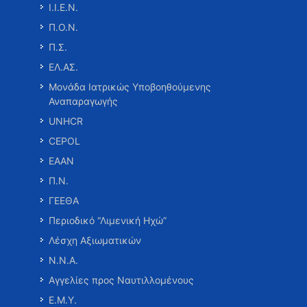
Ι.Ι.Ε.Ν.
Π.Ο.Ν.
Π.Σ.
ΕΛ.ΑΣ.
Μονάδα Ιατρικώς Υποβοηθούμενης
Αναπαραγωγής
UNHCR
CEPOL
ΕΑΑΝ
Π.Ν.
ΓΕΕΘΑ
Περιοδικό “Λιμενική Ηχώ”
Λέσχη Αξιωματικών
Ν.Ν.Α.
Αγγελίες προς Ναυτιλλομένους
Ε.Μ.Υ.