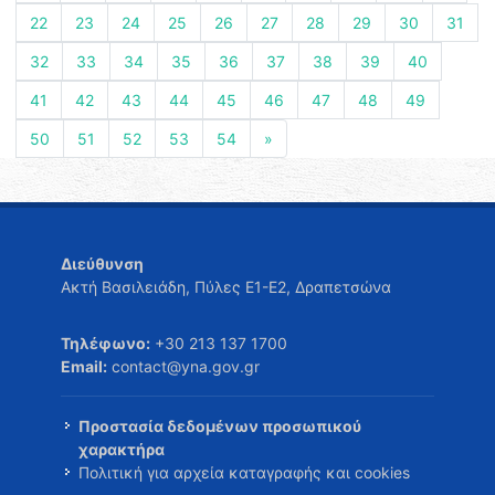
22
23
24
25
26
27
28
29
30
31
32
33
34
35
36
37
38
39
40
41
42
43
44
45
46
47
48
49
50
51
52
53
54
»
Διεύθυνση
Ακτή Βασιλειάδη, Πύλες Ε1-Ε2, Δραπετσώνα
Τηλέφωνο:
+30 213 137 1700
Email:
contact@yna.gov.gr
Προστασία δεδομένων προσωπικού
χαρακτήρα
Πολιτική για αρχεία καταγραφής και cookies