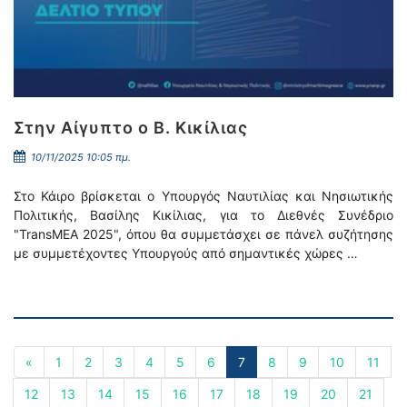
Στην Αίγυπτο ο Β. Κικίλιας
10/11/2025 10:05 πμ.
Στο Κάιρο βρίσκεται ο Υπουργός Ναυτιλίας και Νησιωτικής
Πολιτικής, Βασίλης Κικίλιας, για το Διεθνές Συνέδριο
"TransMEA 2025", όπου θα συμμετάσχει σε πάνελ συζήτησης
με συμμετέχοντες Υπουργούς από σημαντικές χώρες …
«
1
2
3
4
5
6
7
8
9
10
11
12
13
14
15
16
17
18
19
20
21