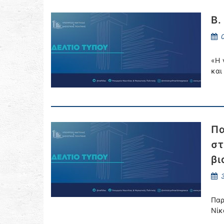
Β.
0
«Η 
και
Πα
στ
βι
3
Παρ
Νίκ