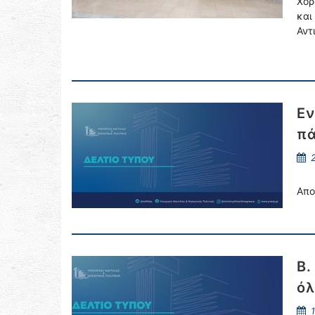
Χορ
και
Αντ
Εν
πά
2
Απο
Β.
όλ
1