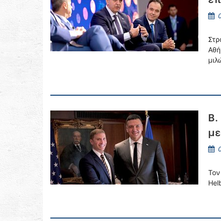
0
Στρ
Αθή
μιλ
Β.
με
0
Τον
Hel