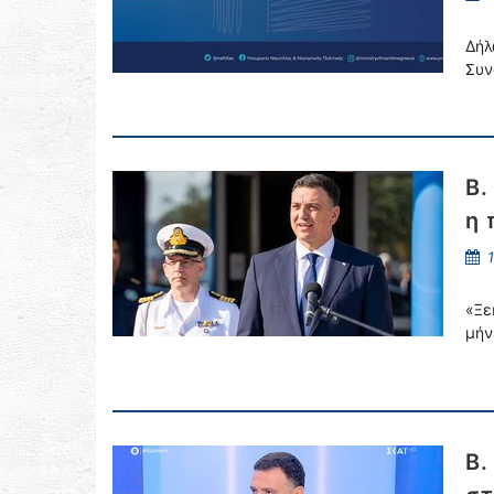
Δήλ
Συν
Β.
η 
1
«Ξε
μήν
Β.