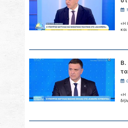
στ
1
«Η 
και
Β.
τα
0
«Η 
δήλ