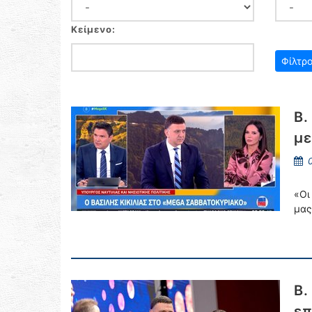
Κείμενο:
Β.
με
0
«Οι
μας
Β.
επ