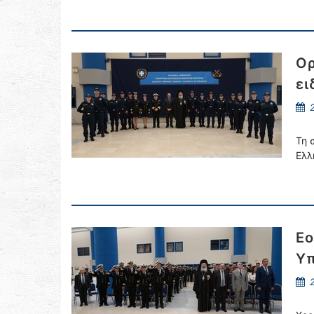
Ορ
ει
2
Τη 
Ελλ
Εο
Υπ
2