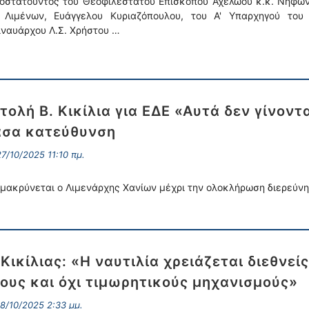
οστατούντος του Θεοφιλέστατου Επισκόπου Αχελώου κ.κ. Νήφων
 Λιμένων, Ευάγγελου Κυριαζόπουλου, του Α' Υπαρχηγού του
ιναυάρχου Λ.Σ. Χρήστου …
τολή Β. Κικίλια για ΕΔΕ «Αυτά δεν γίνον
σα κατεύθυνση
7/10/2025 11:10 πμ.
μακρύνεται ο Λιμενάρχης Χανίων μέχρι την ολοκλήρωση διερεύνη
 Κικίλιας: «Η ναυτιλία χρειάζεται διεθνε
ους και όχι τιμωρητικούς μηχανισμούς»
8/10/2025 2:33 μμ.