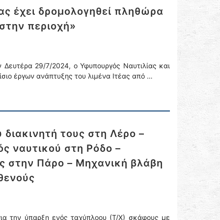
έας έχει δρομολογηθεί πληθώρα
στην περιοχή»
 Δευτέρα 29/7/2024, ο Υφυπουργός Ναυτιλίας και
ίσιο έργων ανάπτυξης του λιμένα Ιτέας από …
διακινητή τους στη Λέρο –
ς ναυτικού στη Ρόδο –
ς στην Πάρο – Μηχανική βλάβη
θενούς
για την ύπαρξη ενός ταχύπλοου (Τ/Χ) σκάφους με