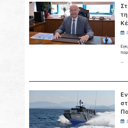
Στ
τη
Κ
3
Εγκ
παρ
…
Εν
στ
Πα
3