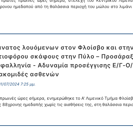
 πρώτες πρωινές ώρες σήμερα, στελέχη του Κεντρικού Λιμεν
ρονου ημεδαπού από τη θαλάσσια περιοχή του μώλου στο λιμάνι
νατος λουόμενων στον Φλοίσβο και στη
τιοφόρου σκάφους στην Πύλο – Προσάραξ
φαλληνία - Αδυναμία προσέγγισης Ε/Γ-Ο/
ακομιδές ασθενών
1/07/2024 7:25 μμ.
 πρωινές ώρες σήμερα, ενημερώθηκε το Α' Λιμενικό Τμήμα Φλοίσβ
ς 88χρονης ημεδαπής χωρίς τις αισθήσεις της, στη θαλάσσια περ