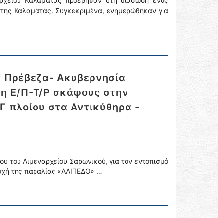
αρχείου Καλαμάτας προέβησαν στη διάσωση ενός
 της Καλαμάτας. Συγκεκριμένα, ενημερώθηκαν για
ν Πρέβεζα- Ακυβερνησία
η Ε/Π-Τ/Ρ σκάφους στην
Γ πλοίου στα Αντικύθηρα -
ου του Λιμεναρχείου Σαρωνικού, για τον εντοπισμό
ιοχή της παραλίας «ΑΛΙΠΕΔΟ» …