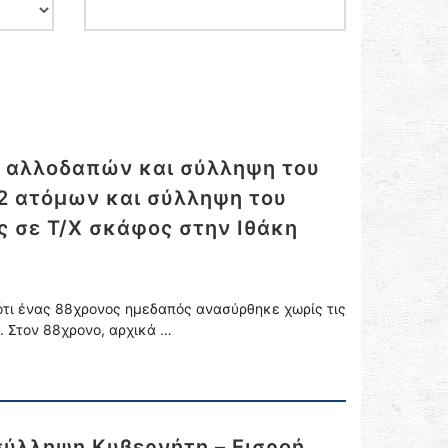
ς αλλοδαπών και σύλληψη του
 2 ατόμων και σύλληψη του
ς σε Τ/Χ σκάφος στην Ιθάκη
ότι ένας 88χρονος ημεδαπός ανασύρθηκε χωρίς τις
. Στον 88χρονο, αρχικά …
σύλληψη Κυβερνήτη – Εισροή