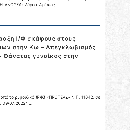
«ΠΗΓΑΝΟΥΣΑ» Λέρου. Αμέσως …
ραξη Ι/Φ σκάφους στους
όμων στην Κω – Απεγκλωβισμός
- Θάνατος γυναίκας στην
από το ρυμουλκό (Ρ/Κ) «ΠΡΩΤΕΑΣ» Ν.Π. 11642, σε
ην 09/07/20224 …