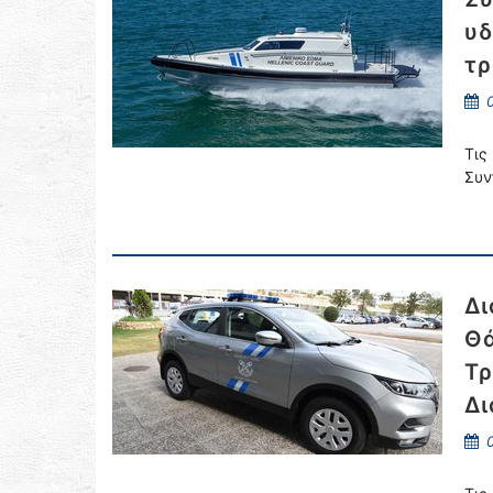
υδ
τρ
0
Τις
Συν
Δι
Θά
Τρ
Δι
0