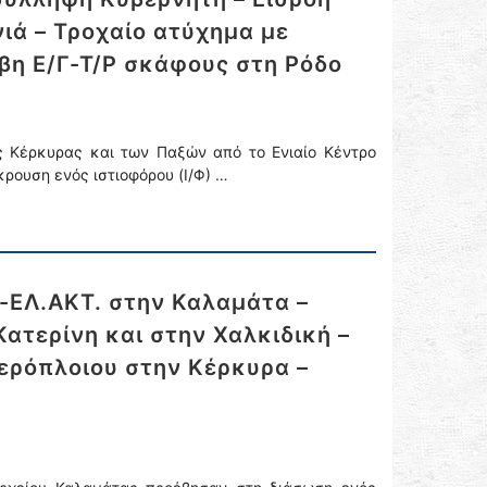
ά – Τροχαίο ατύχημα με
βη Ε/Γ-Τ/Ρ σκάφους στη Ρόδο
ς Κέρκυρας και των Παξών από το Ενιαίο Κέντρο
κρουση ενός ιστιοφόρου (Ι/Φ) …
-ΕΛ.ΑΚΤ. στην Καλαμάτα –
ατερίνη και στην Χαλκιδική –
ερόπλοιου στην Κέρκυρα –