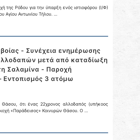
ή της Ρόδου για την ύπαρξη ενός ιστιοφόρου (Ι/Φ)
υ Αγίου Αντωνίου Τήλου. …
υβοίας - Συνέχεια ενημέρωσης
 αλλοδαπών μετά από καταδίωξη
η Σαλαμίνα - Παροχή
– Εντοπισμός 3 ατόμω
 Θάσου, ότι ένας 22χρονος αλλοδαπός (υπήκοος
εριοχή «Παράδεισος» Κοινυρών Θάσου. Ο …