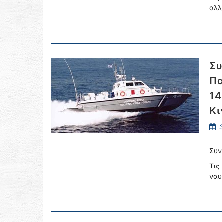
αλλ
Συ
Πα
14
Κι
3
Συν
Τις
ναυ