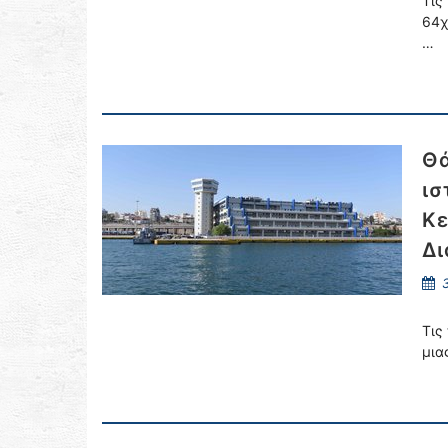
Τις
64χ
…
Θά
ισ
Κε
Δι
3
Τις
μια