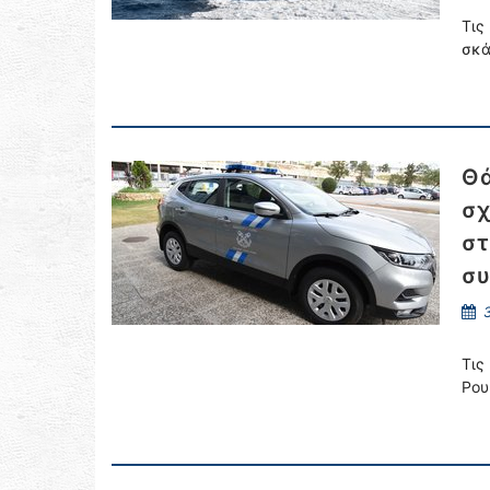
Τις
σκά
Θά
σχ
στ
συ
3
Τις
Ρου