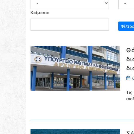
Κείμενο:
Θά
δι
δι
0
Τις
αισ
Σύ