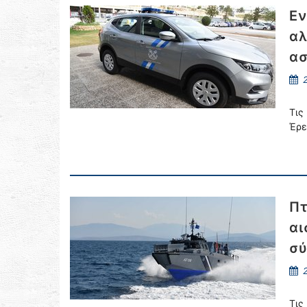
Εν
αλ
α
2
Τις
Έρε
Πτ
αι
σύ
2
Τις