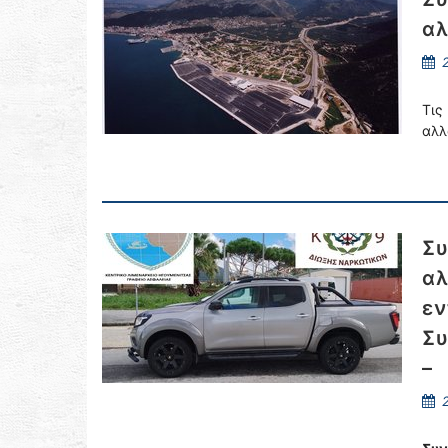
αλ
2
Τις
αλλ
Συ
αλ
εν
Συ
–
2