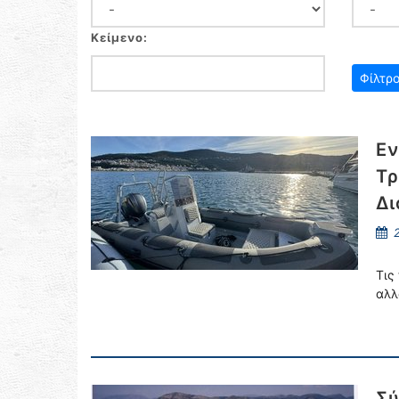
Κείμενο:
Εν
Τρ
Δι
2
Τις
αλλ
Σύ