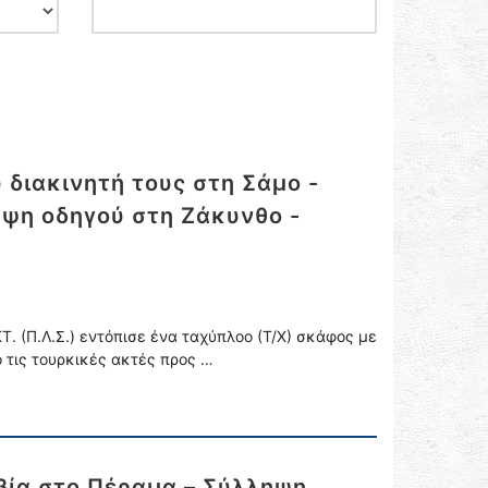
διακινητή τους στη Σάμο -
ηψη οδηγού στη Ζάκυνθο -
. (Π.Λ.Σ.) εντόπισε ένα ταχύπλοο (Τ/Χ) σκάφος με
 τις τουρκικές ακτές προς …
βία στο Πέραμα – Σύλληψη