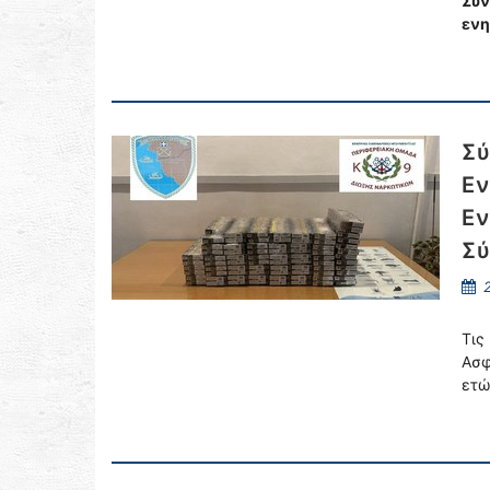
Συν
ενη
Σύ
Εν
Εν
Σύ
2
Τις
Ασφ
ετώ