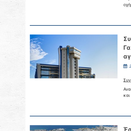
οχή
Συ
Γα
αγ
2
Συν
Ανα
και
Έρ