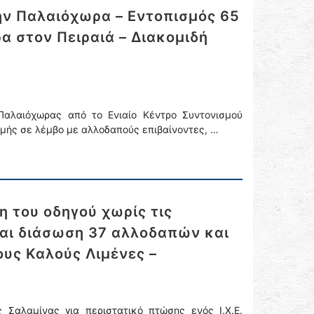
ην Παλαιόχωρα – Εντοπισμός 65
α στον Πειραιά – Διακομιδή
Παλαιόχωρας από το Ενιαίο Κέντρο Συντονισμού
ομής σε λέμβο με αλλοδαπούς επιβαίνοντες, …
 του οδηγού χωρίς τις
και διάσωση 37 αλλοδαπών και
υς Καλούς Λιμένες –
 Σαλαμίνας για περιστατικό πτώσης ενός Ι.Χ.Ε.