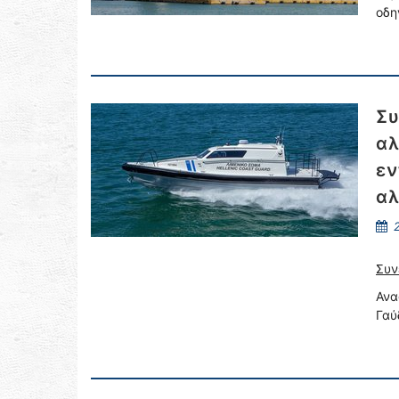
οδη
Συ
αλ
εν
αλ
2
Συν
Ανα
Γαύ