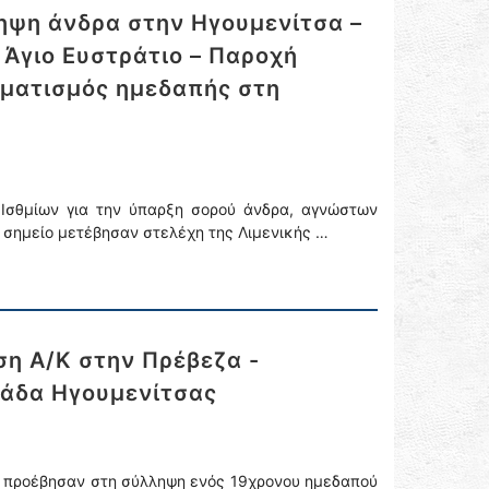
ληψη άνδρα στην Ηγουμενίτσα –
 Άγιο Ευστράτιο – Παροχή
υματισμός ημεδαπής στη
 Ισθμίων για την ύπαρξη σορού άνδρα, αγνώστων
ο σημείο μετέβησαν στελέχη της Λιμενικής …
ση Α/Κ στην Πρέβεζα -
ιάδα Ηγουμενίτσας
ης προέβησαν στη σύλληψη ενός 19χρονου ημεδαπού