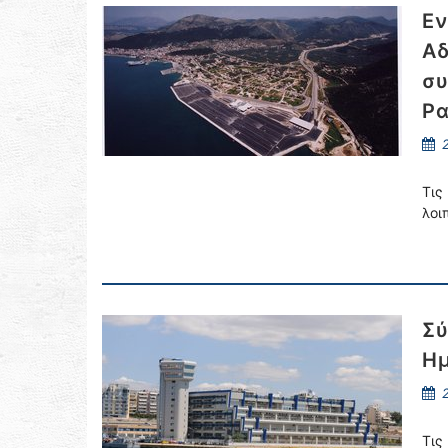
Εν
Αδ
συ
Ρ
2
Τις
λοι
Σύ
Ημ
2
Τις