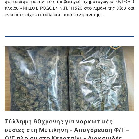
φορτοεκφόρτωσης του επιβατηγού-οχηματαγωγού (Ε/Γ-Ο/Γ)
πλοίου «ΝΗΣΟΣ ΡΟΔΟΣ» Ν.Π. 11520 στο λιμάνι της Χίου και
ενώ αυτό είχε καταπλεύσει από το λιμάνι της …
Σύλληψη 60χρονης για ναρκωτικές
ουσίες στη Μυτιλήνη - Απαγόρευση Φ/Γ –
Ο/Γ πλοίου στο Κερατσίνι - Διακομιδές