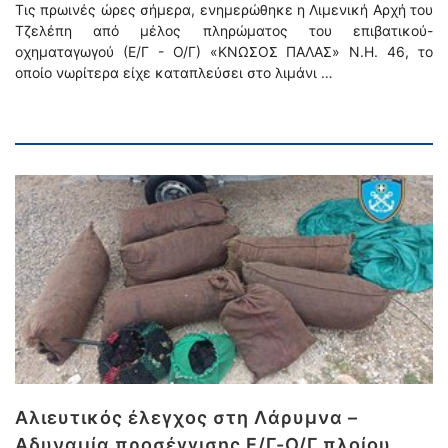
Τις πρωινές ώρες σήμερα, ενημερώθηκε η Λιμενική Αρχή του
Τζελέπη από μέλος πληρώματος του επιβατικού-
οχηματαγωγού (Ε/Γ - Ο/Γ) «ΚΝΩΣΟΣ ΠΑΛΑΣ» Ν.Η. 46, το
οποίο νωρίτερα είχε καταπλεύσει στο λιμάνι …
Αλιευτικός έλεγχος στη Λάρυμνα –
Αδυναμία προσέγγισης Ε/Γ-Ο/Γ πλοίου