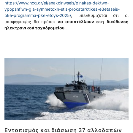
https://www.hcg.gr/el/anakoinwseis/pinakas-dektwn-
ypopshfiwn-gia-symmetoxh-stis-prokatarktikes-e3etaseis-
pke-programma-pke-etoys-2025/
, υπενθυμίζεται ότι οι
υποψήφιοι/ες θα πρέπει
να αποστέλλουν στη
διεύθυνση
ηλεκτρονικού ταχυδρομείου …
Εντοπισμός και διάσωση 37 αλλοδαπών