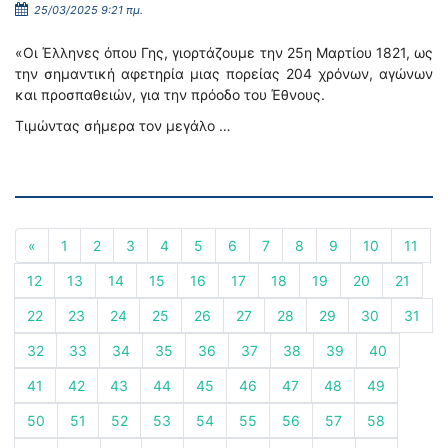
25/03/2025 9:21 πμ.
«Οι Έλληνες όπου Γης, γιορτάζουμε την 25η Μαρτίου 1821, ως
την σημαντική αφετηρία μιας πορείας 204 χρόνων, αγώνων
και προσπαθειών, για την πρόοδο του Έθνους.
Τιμώντας σήμερα τον μεγάλο …
«
1
2
3
4
5
6
7
8
9
10
11
12
13
14
15
16
17
18
19
20
21
22
23
24
25
26
27
28
29
30
31
32
33
34
35
36
37
38
39
40
41
42
43
44
45
46
47
48
49
50
51
52
53
54
55
56
57
58