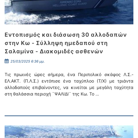
Εντοπισμός και διάσωση 30 αλλοδαπών
στην Κω - Σύλληψη ημεδαπού στη
Σαλαμίνα - Διακομιδές ασθενών
25/03/2025 6:36 μμ.
Τις πρωινές ώρες σήμερα, ένα Περιπολικό σκάφος Λ.Σ.-
ΕΛ.ΑΚΤ. (Π.Λ.Σ.) εντόπισε ένα ταχύπλοο (Τ/Χ) με τριάντα
αλλοδαπούς επιβαίνοντες, να κινείται με μεγάλη ταχύτητα
στη θαλάσσια περιοχή ¨ΨΑΛΙΔΙ¨ της Κω. Το …