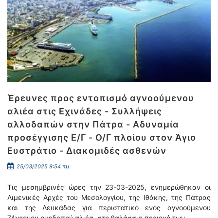
Έρευνες προς εντοπισμό αγνοούμενου
αλιέα στις Εχινάδες - Συλλήψεις
αλλοδαπών στην Πάτρα - Αδυναμία
προσέγγισης Ε/Γ - Ο/Γ πλοίου στον Άγιο
Ευστράτιο - Διακομιδές ασθενών
25/03/2025 9:54 πμ.
Τις μεσημβρινές ώρες την 23-03-2025, ενημερώθηκαν οι
Λιμενικές Αρχές του Μεσολογγίου, της Ιθάκης, της Πάτρας
και της Λευκάδας για περιστατικό ενός αγνοούμενου
74χρονου ημεδαπού αλιέα, στη θαλάσσια περιοχή των …