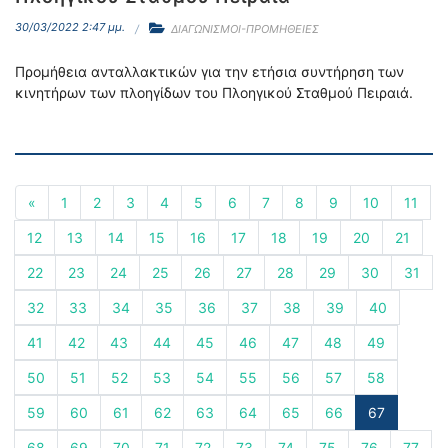
30/03/2022 2:47 μμ.
ΔΙΑΓΩΝΙΣΜΟΙ-ΠΡΟΜΗΘΕΙΕΣ
Προμήθεια ανταλλακτικών για την ετήσια συντήρηση των
κινητήρων των πλοηγίδων του Πλοηγικού Σταθμού Πειραιά.
«
1
2
3
4
5
6
7
8
9
10
11
12
13
14
15
16
17
18
19
20
21
22
23
24
25
26
27
28
29
30
31
32
33
34
35
36
37
38
39
40
41
42
43
44
45
46
47
48
49
50
51
52
53
54
55
56
57
58
59
60
61
62
63
64
65
66
67
68
69
70
71
72
73
74
75
76
77