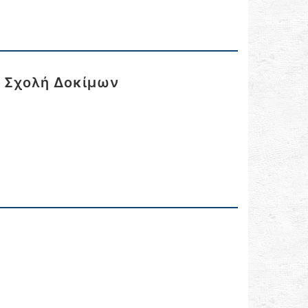
η Σχολή Δοκίμων