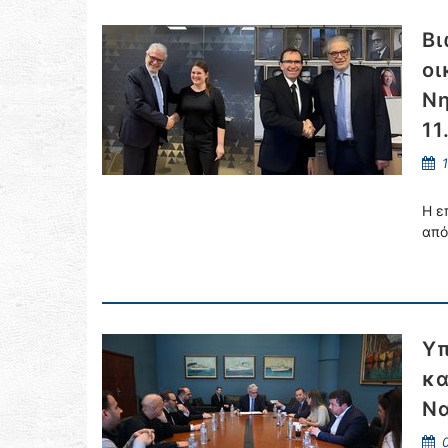
Βι
οι
Νη
11
1
Η ε
από
Υπ
κα
Να
0