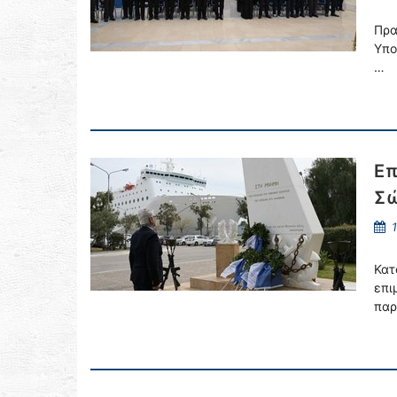
Πρα
Υπο
…
Επ
Σώ
1
Κατ
επι
παρ