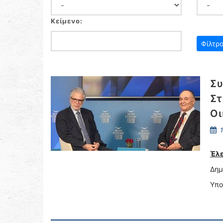
Κείμενο:
Συ
Στ
Οι
1
Έλε
Δημ
Υπο