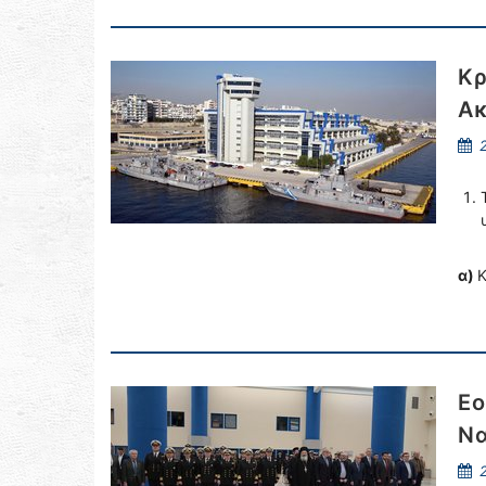
Κρ
Ακ
2
α)
Κ
Εο
Να
2