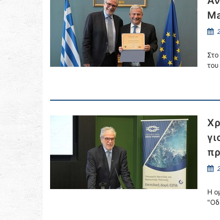
Αν
Ma
2
Στο
του
Χρ
γι
πρ
2
Η ο
"Οδ