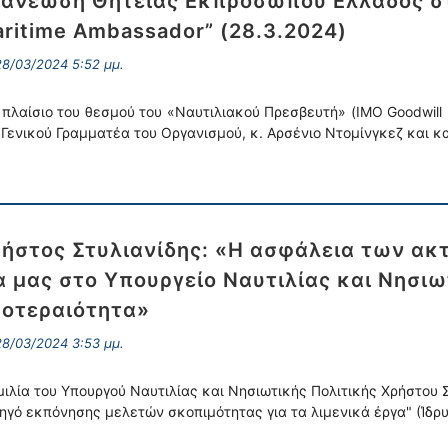
ανέωση Θητείας Εκπροσώπου Ελλάδος στ
ritime Ambassador” (28.3.2024)
8/03/2024 5:52 μμ.
 πλαίσιο του θεσμού του «Ναυτιλιακού Πρεσβευτή» (ΙΜΟ Goodwill
 Γενικού Γραμματέα του Οργανισμού, κ. Αρσένιο Ντομίνγκεζ και κ
ήστος Στυλιανίδης: «Η ασφάλεια των ακ
α μας στο Υπουργείο Ναυτιλίας και Νησι
οτεραιότητα»
8/03/2024 3:53 μμ.
μιλία του Υπουργού Ναυτιλίας και Νησιωτικής Πολιτικής Χρήστου Σ
ηγό εκπόνησης μελετών σκοπιμότητας για τα λιμενικά έργα" (Ίδρυ