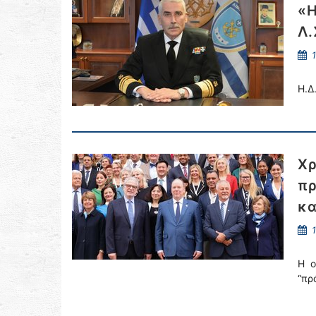
«Η
Λ.
1
Η.Δ
Χρ
πρ
κα
1
Η ο
“πρ