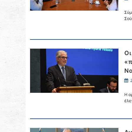
Σύμ
Σού
Οι
«π
Να
2
Η ο
έλε