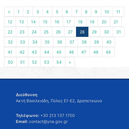
«
1
2
3
4
5
6
7
8
9
10
11
12
13
14
15
16
17
18
19
20
21
22
23
24
25
26
27
28
29
30
31
32
33
34
35
36
37
38
39
40
41
42
43
44
45
46
47
48
49
50
51
52
53
54
»
Διεύθυνση
Ακτή Βασιλειάδη, Πύλες Ε1-Ε2, Δραπετσώνα
Τηλέφωνο:
+30 213 137 1700
Email:
contact@yna.gov.gr