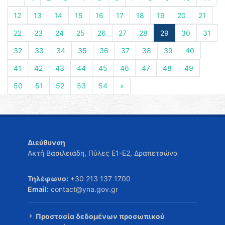
12
13
14
15
16
17
18
19
20
21
22
23
24
25
26
27
28
29
30
31
32
33
34
35
36
37
38
39
40
41
42
43
44
45
46
47
48
49
50
51
52
53
54
»
Διεύθυνση
Ακτή Βασιλειάδη, Πύλες Ε1-Ε2, Δραπετσώνα
Τηλέφωνο:
+30 213 137 1700
Email:
contact@yna.gov.gr
Προστασία δεδομένων προσωπικού