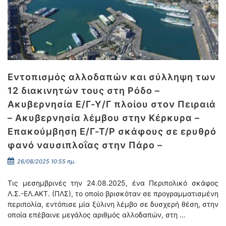
Εντοπισμός αλλοδαπών και σύλληψη των
12 διακινητών τους στη Ρόδο –
Ακυβερνησία Ε/Γ-Υ/Γ πλοίου στον Πειραιά
– Ακυβερνησία λέμβου στην Κέρκυρα –
Επακούμβηση Ε/Γ-Τ/Ρ σκάφους σε ερυθρό
φανό ναυσιπλοΐας στην Πάρο –
26/08/2025 10:55 πμ.
Τις μεσημβρινές την 24.08.2025, ένα Περιπολικό σκάφος
Λ.Σ.-ΕΛ.ΑΚΤ. (ΠΛΣ), το οποίο βρισκόταν σε προγραμματισμένη
περιπολία, εντόπισε μία ξύλινη λέμβο σε δυσχερή θέση, στην
οποία επέβαινε μεγάλος αριθμός αλλοδαπών, στη …