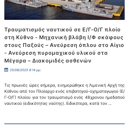
Τραυματισμός ναυτικού σε Ε/Γ-Ο/Γ πλοίο
στη Κύθνο - Μηχανική βλάβη Ι/Φ σκάφους
στους Παξούς – Ανεύρεση όπλου στο Αίγιο
- Ανεύρεση πυρομαχικού υλικού στα
Μέγαρα – Διακομιδές ασθενών
25/08/2025 8:14 μμ.
Τις πρωινές ώρες σήμερα, ενημερώθηκε η Λιμενική Αρχή της
Κύθνου από τον Πλοίαρχο ενός επιβατηγού-οχηματαγωγού (Ε/
Γ-Ο/Γ) πλοίου για τον τραυματισμό ενός 48χρονου ημεδαπού
ναυτικού (ειδικότητας ναύτης). Ειδικότερα, κατά τον …