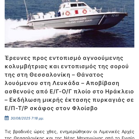
Έρευνες προς εντοπισμό αγνοούμενης
κολυμβήτριας και εντοπισμός της σορού
της στη Θεσσαλονίκη – Θάνατος
λουόμενου στη Λευκάδα – Αποβίβαση
ασθενούς από Ε/Γ-Ο/Γ πλοίο στο Ηράκλειο
– Εκδήλωση μικρής έκτασης πυρκαγιάς σε
Ε/Π-Τ/Ρ σκάφος στον Φλοίσβο
30/08/2025 7:18 μμ.
Τις βραδινές ώρες χθες, ενημερώθηκαν οι Λιμενικές Αρχές
της Θεσσαλονίκης και της Νέας Μηχανιώνας από το Ενιαίο