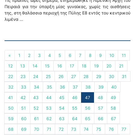
Τις πρωινές ώρες σήμερα, ενημερώθηκε η Λιμενική Αρχή του
Πειραιά για την ύπαρξη μίας γυναίκας, χωρίς τις αισθήσεις
της, στη θαλάσσια περιοχή της Πύλης Ε8 εντός του κεντρικού
λιμένα …
«
1
2
3
4
5
6
7
8
9
10
11
12
13
14
15
16
17
18
19
20
21
22
23
24
25
26
27
28
29
30
31
32
33
34
35
36
37
38
39
40
41
42
43
44
45
46
47
48
49
50
51
52
53
54
55
56
57
58
59
60
61
62
63
64
65
66
67
68
69
70
71
72
73
74
75
76
77