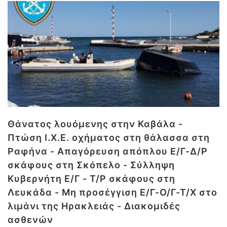
Θάνατος λουόμενης στην Καβάλα -
Πτώση Ι.Χ.Ε. οχήματος στη θάλασσα στη
Ραφήνα - Απαγόρευση απόπλου Ε/Γ-Δ/Ρ
σκάφους στη Σκόπελο - Σύλληψη
Κυβερνήτη Ε/Γ - Τ/Ρ σκάφους στη
Λευκάδα - Μη προσέγγιση Ε/Γ-Ο/Γ-Τ/Χ στο
λιμάνι της Ηρακλειάς - Διακομιδές
ασθενών