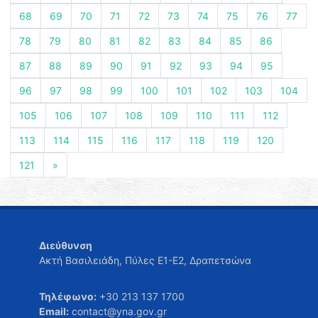
68
69
70
71
72
73
74
75
76
77
78
79
80
81
82
83
84
85
86
87
88
89
90
91
92
93
94
95
96
97
98
99
100
101
102
103
104
105
106
107
108
109
110
111
112
113
114
115
116
117
118
119
120
121
»
Διεύθυνση
Ακτή Βασιλειάδη, Πύλες Ε1-Ε2, Δραπετσώνα
Τηλέφωνο:
+30 213 137 1700
Email:
contact@yna.gov.gr