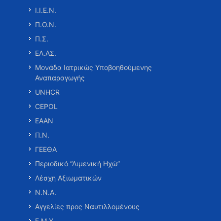
Ι.Ι.Ε.Ν.
Π.Ο.Ν.
Π.Σ.
ΕΛ.ΑΣ.
Μονάδα Ιατρικώς Υποβοηθούμενης
Αναπαραγωγής
UNHCR
CEPOL
ΕΑΑΝ
Π.Ν.
ΓΕΕΘΑ
Περιοδικό “Λιμενική Ηχώ”
Λέσχη Αξιωματικών
Ν.Ν.Α.
Αγγελίες προς Ναυτιλλομένους
Ε.Μ.Υ.