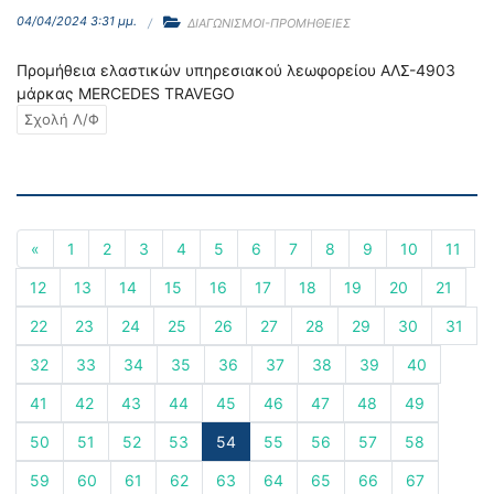
04/04/2024 3:31 μμ.
ΔΙΑΓΩΝΙΣΜΟΙ-ΠΡΟΜΗΘΕΙΕΣ
Προμήθεια ελαστικών υπηρεσιακού λεωφορείου ΑΛΣ-4903
μάρκας MERCEDES TRAVEGO
Σχολή Λ/Φ
«
1
2
3
4
5
6
7
8
9
10
11
12
13
14
15
16
17
18
19
20
21
22
23
24
25
26
27
28
29
30
31
32
33
34
35
36
37
38
39
40
41
42
43
44
45
46
47
48
49
50
51
52
53
54
55
56
57
58
59
60
61
62
63
64
65
66
67