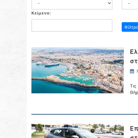
Κείμενο:
Ελ
στ
1
Τις
Θήρ
Επ
στ