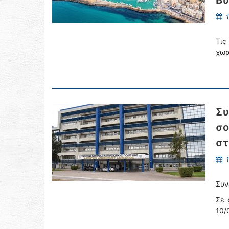
Βύ
1
Τις
χωρ
Συ
σο
στ
1
Συν
Σε 
10/