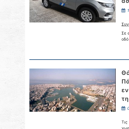
ασ
1
Συν
Σε 
οδό
Θά
Πά
εν
τη
0
Τις
χωρ