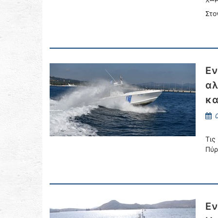
Στο
Εν
αλ
κα
0
Τις
Πύρ
Εν