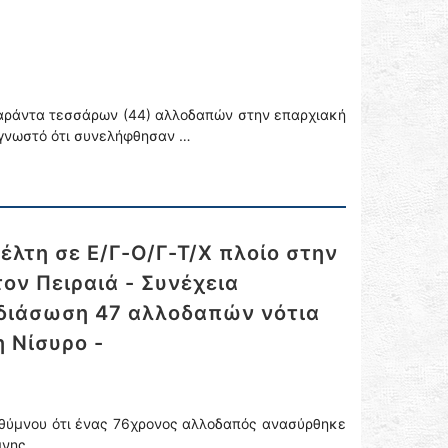
σαράντα τεσσάρων (44) αλλοδαπών στην επαρχιακή
ι γνωστό ότι συνελήφθησαν …
λτη σε Ε/Γ-Ο/Γ-Τ/Χ πλοίο στην
ον Πειραιά - Συνέχεια
 διάσωση 47 αλλοδαπών νότια
 Νίσυρο -
εθύμνου ότι ένας 76χρονος αλλοδαπός ανασύρθηκε
μνης.