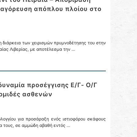
παγόρευση απόπλου πλοίου στο
τη διάρκεια των χειρισμών πρυμνοδέτησης του στην
ίας Λιβερίας, με αποτέλεσμα την …
υναμία προσέγγισης Ε/Γ- Ο/Γ
κομιδές ασθενών
λογγίου για προσάραξη ενός ιστιοφόρου σκάφους
ία τους, σε αμμώδη αβαθή εντός …