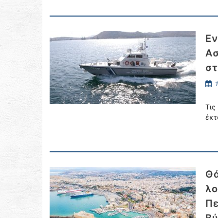
Εν
Ασ
στ
1
Τις
έκτ
Θά
λο
Πε