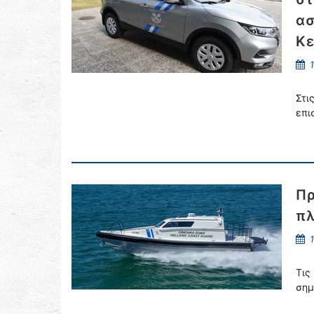
ασ
Κε
1
Στι
επι
Πρ
πλ
1
Τις
σημ