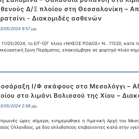
θενούς Δ/Ξ πλοίου στη Θεσσαλονίκη – Α
ρατσίνι - Διακομιδές ασθενών
3/05/2024 9:57 μμ.
ς 11/05/2024, το Ε/Γ-Ο/Γ πλοίο «ΝΗΣΟΣ ΡΟΔΟΣ» Ν.. 11520, κατά 
σκευαστική ζώνη Περάματος, επακούμβησε σε φορτηγό πλοίο σημα
οσάραξη Ι/Φ σκάφους στο Μεσολόγγι – Αδ
οίου στο λιμάνι Βολισσού της Χίου – Δια
3/05/2024 2:58 μμ.
 πρωινές ώρες σήμερα, ενημερώθηκε η Λιμενική Αρχή του Μεσο
αίας Ολλανδίας, με δύο αλλοδαπούς επιβαίνοντες καλά στην υγε