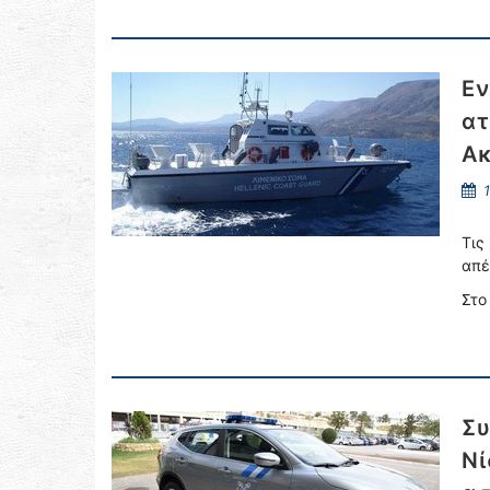
Εν
ατ
Ακ
1
Τις
απέ
Στο
Συ
Νί