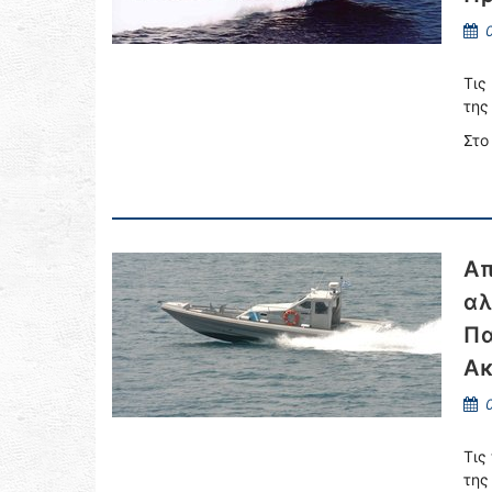
0
Τις
της
Στο
Απ
αλ
Πα
Ακ
0
Τις
της