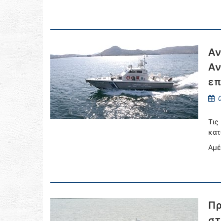
Αν
Αν
επ
0
Τις
κατ
Αμέ
Πρ
στ