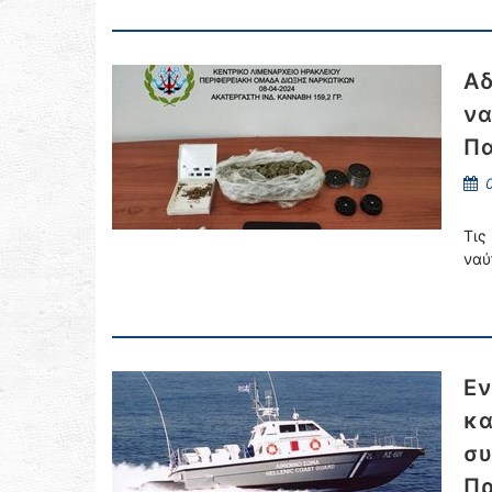
Αδ
να
Πα
0
Τις
ναύ
Εν
κα
συ
Πρ