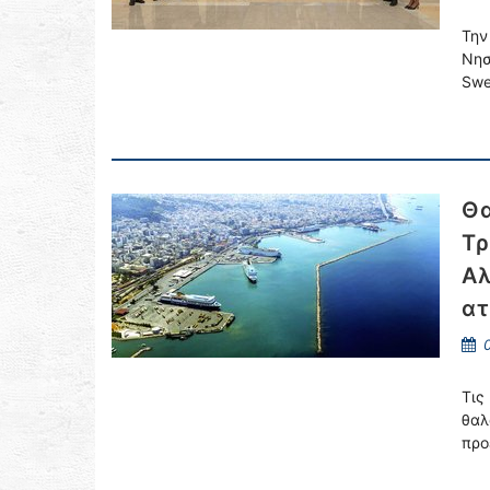
Την
Νησ
Swe
Θα
Τρ
Αλ
ατ
0
Τις
θαλ
προ