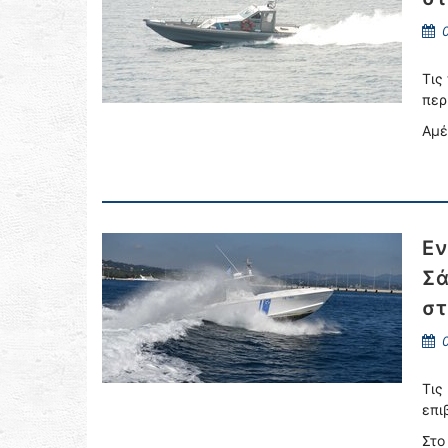
0
Τις
περ
Αμέ
Εν
Σά
στ
0
Τις
επι
Στο