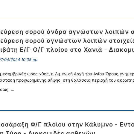
εύρεση σορού άνδρα αγνώστων λοιπών στ
εύρεση σορού αγνώστων λοιπών στοιχεί
ιβάτη Ε/Γ-Ο/Γ πλοίου στα Χανιά - Διακο
7/04/2024 10:05 πμ.
 μεσημβρινές ώρες χθες, η Λιμενική Αρχή του Αγίου Όρους ενημε
άσταση προχωρημένης σήψης, στη θαλάσσια περιοχή του ακρωτη
σως, …
οσάραξη Φ/Γ πλοίου στην Κάλυμνο - Εντ
η Σύρο - Διακομιδές ασθενών