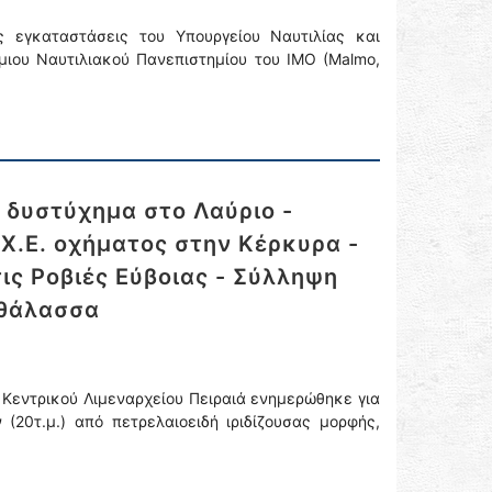
ς εγκαταστάσεις του Υπουργείου Ναυτιλίας και
ιου Ναυτιλιακού Πανεπιστημίου του ΙΜΟ (Malmo,
 δυστύχημα στο Λαύριο -
.Χ.Ε. οχήματος στην Κέρκυρα -
ις Ροβιές Εύβοιας - Σύλληψη
 θάλασσα
υ Κεντρικού Λιμεναρχείου Πειραιά ενημερώθηκε για
(20τ.μ.) από πετρελαιοειδή ιριδίζουσας μορφής,