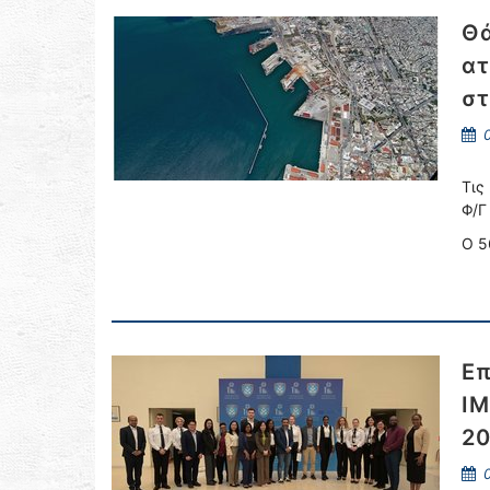
Θά
ατ
στ
0
Τις
Φ/Γ
Ο 5
Επ
IM
20
0