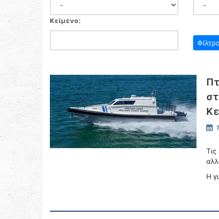
Κείμενο:
Πτ
στ
Κε
1
Τις
αλλ
Η γ