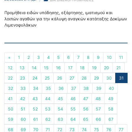
ΔΙΑΓΩΝΙΣΜΟΙ-ΠΡΟΜΗΘΕΙΕΣ
Προμήθεια ειδών υπόδησης, εξάρτησης, ιματισμού και
λοιπών αγαθών για την κάλυψη αναγκών κατάταξης Δοκίμων
Λιμενοφυλάκων
«
1
2
3
4
5
6
7
8
9
10
11
12
13
14
15
16
17
18
19
20
21
22
23
24
25
26
27
28
29
30
31
32
33
34
35
36
37
38
39
40
41
42
43
44
45
46
47
48
49
50
51
52
53
54
55
56
57
58
59
60
61
62
63
64
65
66
67
68
69
70
71
72
73
74
75
76
77