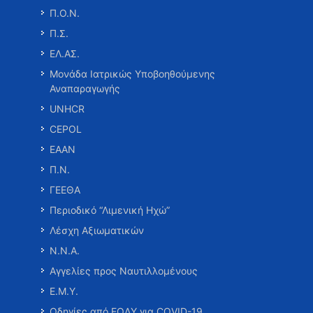
Π.Ο.Ν.
Π.Σ.
ΕΛ.ΑΣ.
Μονάδα Ιατρικώς Υποβοηθούμενης
Αναπαραγωγής
UNHCR
CEPOL
ΕΑΑΝ
Π.Ν.
ΓΕΕΘΑ
Περιοδικό “Λιμενική Ηχώ”
Λέσχη Αξιωματικών
Ν.Ν.Α.
Αγγελίες προς Ναυτιλλομένους
Ε.Μ.Υ.
Οδηγίες από ΕΟΔΥ για COVID-19