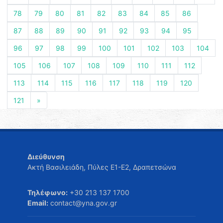
78
79
80
81
82
83
84
85
86
87
88
89
90
91
92
93
94
95
96
97
98
99
100
101
102
103
104
105
106
107
108
109
110
111
112
113
114
115
116
117
118
119
120
121
»
Διεύθυνση
Ακτή Βασιλειάδη, Πύλες Ε1-Ε2, Δραπετσώνα
Τηλέφωνο:
+30 213 137 1700
Email:
contact@yna.gov.gr