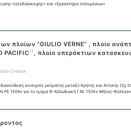
δευσης-τηλεδιάσκεψης» και «Εργαστήριο πολυμέσων»
 των πλοίων “GIULIO VERNE” , πλοίο ανά
D PACIFIC΄΄, πλοίο υπεράκτιων κατασκευ
 ΞΕΝΗ ΣΗΜΑΙΑ
 διασύνδεση συνεχούς ρεύματος μεταξύ Κρήτης και Αττικής (2χ 50
XLPE 150Kv για το τμήμα Β: Καλωδιακή Γ.Μ. 150kv Μήλος-Φολέγα
έροντος