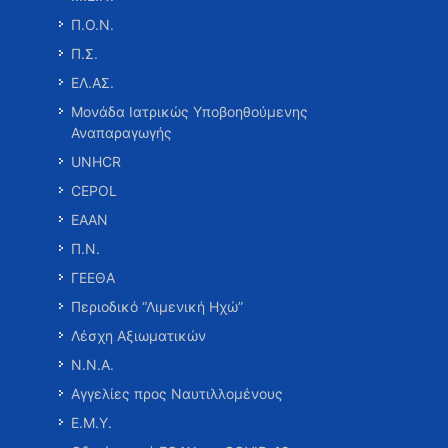
Π.Ο.Ν.
Π.Σ.
ΕΛ.ΑΣ.
Μονάδα Ιατρικώς Υποβοηθούμενης
Αναπαραγωγής
UNHCR
CEPOL
ΕΑΑΝ
Π.Ν.
ΓΕΕΘΑ
Περιοδικό “Λιμενική Ηχώ”
Λέσχη Αξιωματικών
Ν.Ν.Α.
Αγγελίες προς Ναυτιλλομένους
Ε.Μ.Υ.