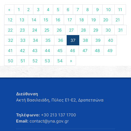
«
1
2
3
4
5
6
7
8
9
10
11
12
13
14
15
16
17
18
19
20
21
22
23
24
25
26
27
28
29
30
31
32
33
34
35
36
37
38
39
40
41
42
43
44
45
46
47
48
49
50
51
52
53
54
»
Διεύθυνση
Ακτή Βασιλειάδη, Πύλες Ε1-Ε2, Δραπετσώνα
Τηλέφωνο:
+30 213 137 1700
Email:
contact@yna.gov.gr