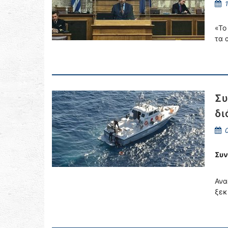
1
«Το
τα 
Συ
δι
0
Συν
Ανα
ξεκ