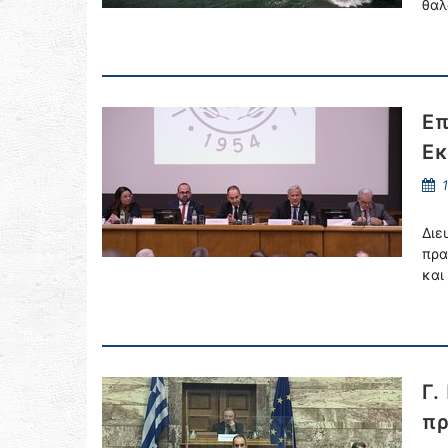
θαλ
Επ
Εκ
1
Διε
πρα
και
Γ.
πρ