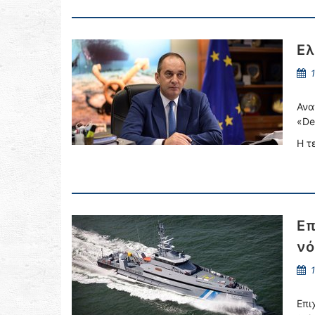
Ελ
1
Ανα
«De
Η τ
Επ
νό
1
Επι