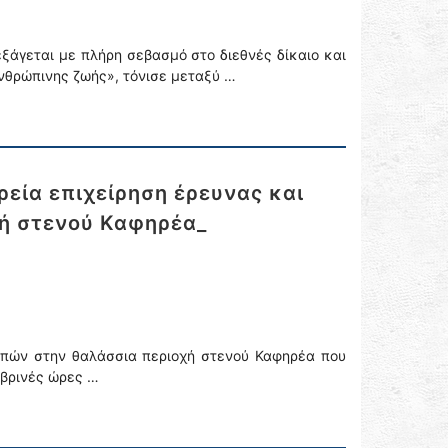
ξάγεται με πλήρη σεβασμό στο διεθνές δίκαιο και
νθρώπινης ζωής», τόνισε μεταξύ …
εία επιχείρηση έρευνας και
ή στενού Καφηρέα_
απών στην θαλάσσια περιοχή στενού Καφηρέα που
μβρινές ώρες …