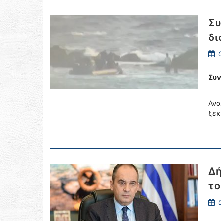
Συ
δι
0
Συν
Ανα
ξεκ
Δή
το
0