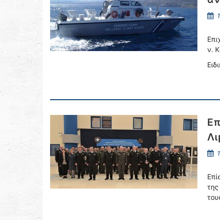
1
Επι
ν. 
Ειδ
Επ
Λι
1
Επί
της
του