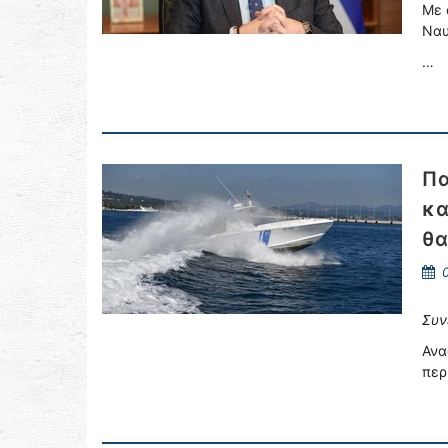
Με 
Ναυ
…
Πα
κα
θα
0
Συν
Ανα
περ