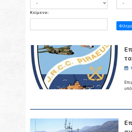
Κείμενο:
Επ
τα
1
Επι
υπό
Επ
αν