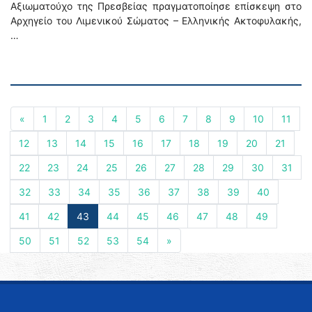
Αξιωματούχο της Πρεσβείας πραγματοποίησε επίσκεψη στο
Αρχηγείο του Λιμενικού Σώματος – Ελληνικής Ακτοφυλακής,
…
«
1
2
3
4
5
6
7
8
9
10
11
12
13
14
15
16
17
18
19
20
21
22
23
24
25
26
27
28
29
30
31
32
33
34
35
36
37
38
39
40
41
42
43
44
45
46
47
48
49
50
51
52
53
54
»