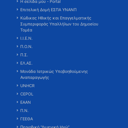
Η σελίδα μου - Portal
Επιτελική Δομή ΕΣΠΑ ΥΝΑΝΠ
Κώδικας Ηθικής και Επαγγελματικής
Συμπεριφοράς Υπαλλήλων του Δημοσίου
Τομέα
Ι.Ι.Ε.Ν.
Π.Ο.Ν.
Π.Σ.
ΕΛ.ΑΣ.
Μονάδα Ιατρικώς Υποβοηθούμενης
Αναπαραγωγής
UNHCR
CEPOL
ΕΑΑΝ
Π.Ν.
ΓΕΕΘΑ
Περιοδικό “Λιμενική Ηχώ”