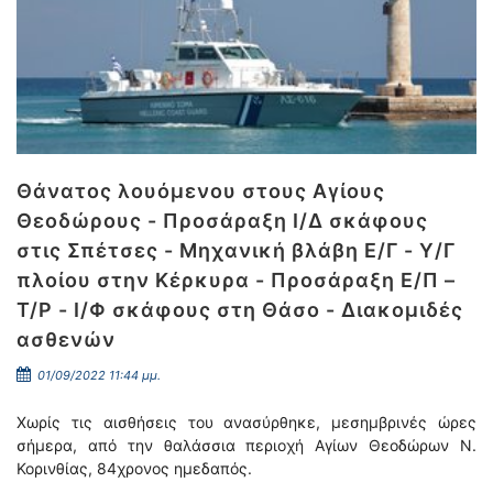
Θάνατος λουόμενου στους Αγίους
Θεοδώρους - Προσάραξη Ι/Δ σκάφους
στις Σπέτσες - Μηχανική βλάβη Ε/Γ - Υ/Γ
πλοίου στην Κέρκυρα - Προσάραξη Ε/Π –
Τ/Ρ - Ι/Φ σκάφους στη Θάσο - Διακομιδές
ασθενών
01/09/2022 11:44 μμ.
Χωρίς τις αισθήσεις του ανασύρθηκε, μεσημβρινές ώρες
σήμερα, από την θαλάσσια περιοχή Αγίων Θεοδώρων Ν.
Κορινθίας, 84χρονος ημεδαπός.