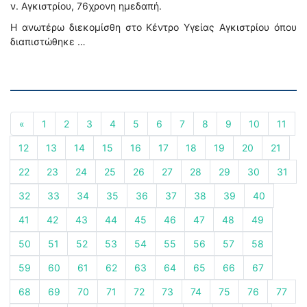
ν. Αγκιστρίου, 76χρονη ημεδαπή.
Η ανωτέρω διεκομίσθη στο Κέντρο Υγείας Αγκιστρίου όπου
διαπιστώθηκε …
«
1
2
3
4
5
6
7
8
9
10
11
12
13
14
15
16
17
18
19
20
21
22
23
24
25
26
27
28
29
30
31
32
33
34
35
36
37
38
39
40
41
42
43
44
45
46
47
48
49
50
51
52
53
54
55
56
57
58
59
60
61
62
63
64
65
66
67
68
69
70
71
72
73
74
75
76
77