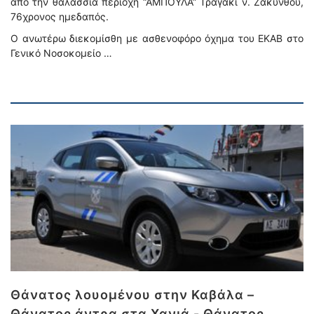
από την θαλάσσια περιοχή “ΑΜΠΟΥΛΑ” Τραγάκι ν. Ζακύνθου,
76χρονος ημεδαπός.
Ο ανωτέρω διεκομίσθη με ασθενοφόρο όχημα του ΕΚΑΒ στο
Γενικό Νοσοκομείο …
Θάνατος λουομένου στην Καβάλα –
Θάνατος άντρα στα Χανιά - Θάνατος