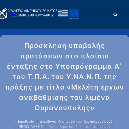
Πρόσκληση υποβολής
προτάσεων στο πλαίσιο
ένταξης στο Υποπρόγραμμα Α΄
του Τ.Π.Α. του Υ.ΝΑ.Ν.Π. της
πράξης με τίτλο «Μελέτη έργων
αναβάθμισης του λιμένα
Ουρανούπολης»
Νομοθεσία
Διεύθυνση Αναπτυξιακού Προγραμματισμού
ΠΡΟΣΚΛΗΣΕΙΣ
Πρόσκληση υποβολής προτάσεων στο …