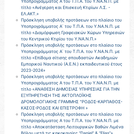
Υποπρογράμματος Α του Τ.Π.Α. του Υ.ΝΑ.Ν.Π. με
τίτλο «Ανέγερση και Επισκευή Κτιρίων Λ.Σ. -
ΕΛ.ΑΚΤ.»
Πρόσκληση υποβολής προτάσεων στο πλαίσιο του
Υποπρογράμματος Α΄ του Τ.Π.Α. του Υ.ΝΑ.Ν.Π. με
τίτλο «Διαμόρφωση Γραφειακών Χώρων Υπηρεσιών
του Κεντρικού Κτιρίου του Υ.ΝΑ.Ν.Π.»
Πρόσκληση υποβολής προτάσεων στο πλαίσιο του
Υποπρογράμματος Α΄ του Τ.Π.Α. του Υ.ΝΑ.Ν.Π. με
τίτλο «Επίδομα σίτισης σπουδαστών Ακαδημιών
Εμπορικού Ναυτικού (Α.Ε.Ν.) εκπαιδευτικού έτους
2023-2024»
Πρόσκληση υποβολής προτάσεων στο πλαίσιο του
Υποπρογράμματος Α του Τ.Π.Α. του Υ.ΝΑ.Ν.Π. με
τίτλο «ΑΝΑΘΕΣΗ ΔΗΜΟΣΙΑΣ ΥΠΗΡΕΣΙΑΣ ΓΙΑ ΤΗΝ
ΕΞΥΠΗΡΕΤΗΣΗ ΤΗΣ ΑΚΤΟΠΛΟΪΚΗΣ
ΔΡΟΜΟΛΟΓΙΑΚΗΣ ΓΡΑΜΜΗΣ "ΡΟΔΟΣ-ΚΑΡΠΑΘΟΣ-
ΚΑΣΟΣ-ΡΟΔΟΣ ΚΑΙ ΕΠΙΣΤΡΟΦΗ »
Πρόσκληση υποβολής προτάσεων στο πλαίσιο του
Υποπρογράμματος Α του Τ.Π.Α. του Υ.ΝΑ.Ν.Π. με
τίτλο «Αποκατάσταση Λειτουργικών Βαθών Λιμένα
Βόλου μετά τις κακοκαιρίες “Daniel” & “Elias”»