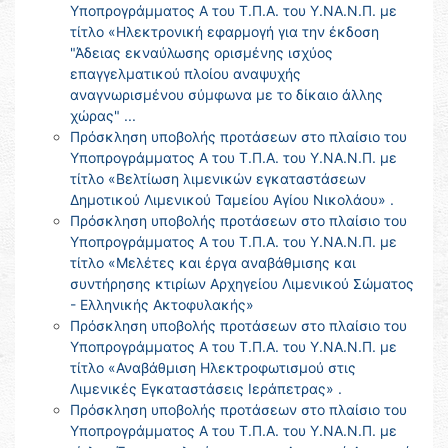
Υποπρογράμματος Α του Τ.Π.Α. του Υ.ΝΑ.Ν.Π. με
τίτλο «Ηλεκτρονική εφαρμογή για την έκδοση
"Άδειας εκναύλωσης ορισμένης ισχύος
επαγγελματικού πλοίου αναψυχής
αναγνωρισμένου σύμφωνα με το δίκαιο άλλης
χώρας" ...
Πρόσκληση υποβολής προτάσεων στο πλαίσιο του
Υποπρογράμματος Α του Τ.Π.Α. του Υ.ΝΑ.Ν.Π. με
τίτλο «Βελτίωση λιμενικών εγκαταστάσεων
Δημοτικού Λιμενικού Ταμείου Αγίου Νικολάου» .
Πρόσκληση υποβολής προτάσεων στο πλαίσιο του
Υποπρογράμματος Α του Τ.Π.Α. του Υ.ΝΑ.Ν.Π. με
τίτλο «Μελέτες και έργα αναβάθμισης και
συντήρησης κτιρίων Αρχηγείου Λιμενικού Σώματος
- Ελληνικής Ακτοφυλακής»
Πρόσκληση υποβολής προτάσεων στο πλαίσιο του
Υποπρογράμματος Α του Τ.Π.Α. του Υ.ΝΑ.Ν.Π. με
τίτλο «Αναβάθμιση Ηλεκτροφωτισμού στις
Λιμενικές Εγκαταστάσεις Ιεράπετρας» .
Πρόσκληση υποβολής προτάσεων στο πλαίσιο του
Υποπρογράμματος Α του Τ.Π.Α. του Υ.ΝΑ.Ν.Π. με