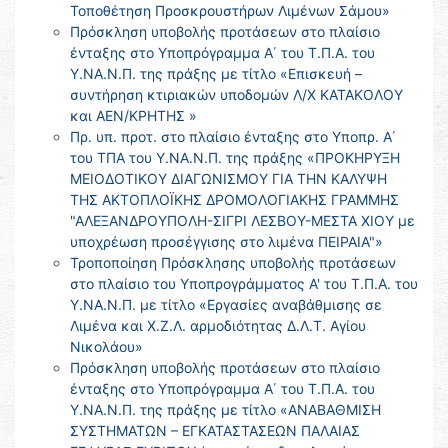
Τοποθέτηση Προσκρουστήρων Λιμένων Σάμου»
Πρόσκληση υποβολής προτάσεων στο πλαίσιο
ένταξης στο Υποπρόγραμμα Α΄ του Τ.Π.Α. του
Υ.ΝΑ.Ν.Π. της πράξης με τίτλο «Επισκευή –
συντήρηση κτιριακών υποδομών Λ/Χ ΚΑΤΑΚΟΛΟΥ
και ΑΕΝ/ΚΡΗΤΗΣ »
Πρ. υπ. προτ. στο πλαίσιο ένταξης στο Υποπρ. Α΄
του ΤΠΑ του Υ.ΝΑ.Ν.Π. της πράξης «ΠΡΟΚΗΡΥΞΗ
ΜΕΙΟΔΟΤΙΚΟΥ ΔΙΑΓΩΝΙΣΜΟΥ ΓΙΑ ΤΗΝ ΚΑΛΥΨΗ
ΤΗΣ ΑΚΤΟΠΛΟΪΚΗΣ ΔΡΟΜΟΛΟΓΙΑΚΗΣ ΓΡΑΜΜΗΣ
"ΑΛΕΞΑΝΔΡΟΥΠΟΛΗ-ΣΙΓΡΙ ΛΕΣΒΟΥ-ΜΕΣΤΑ ΧΙΟΥ με
υποχρέωση προσέγγισης στο λιμένα ΠΕΙΡΑΙΑ"»
Τροποποίηση Πρόσκλησης υποβολής προτάσεων
στο πλαίσιο του Υποπρογράμματος Α' του Τ.Π.Α. του
Υ.ΝΑ.Ν.Π. με τίτλο «Εργασίες αναβάθμισης σε
Λιμένα και Χ.Ζ.Λ. αρμοδιότητας Δ.Λ.Τ. Αγίου
Νικολάου»
Πρόσκληση υποβολής προτάσεων στο πλαίσιο
ένταξης στο Υποπρόγραμμα Α΄ του Τ.Π.Α. του
Υ.ΝΑ.Ν.Π. της πράξης με τίτλο «ΑΝΑΒΑΘΜΙΣΗ
ΣΥΣΤΗΜΑΤΩΝ – ΕΓΚΑΤΑΣΤΑΣΕΩΝ ΠΑΛΑΙΑΣ