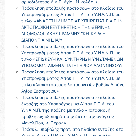
αρμοδιότητας Δ.Λ.Τ. Αγίου Νικολάου».
Πρόσκληση υποβολής προτάσεων στο πλαίσιο του
Υποπρογράμματος Α του Τ.Π.Α. του Υ.ΝΑ.Ν.Π. με
τίτλο: «ΑΝΑΘΕΣΗ ΔΗΜΟΣΙΑΣ ΥΠΗΡΕΣΙΑΣ ΓΙΑ ΤΗΝ
ΑΚΤΟΠΛΟΪΚΗ ΕΞΥΠΗΡΕΤΗΣΗ ΤΗΣ ΘΕΡΙΝΗΣ
ΔΡΟΜΟΛΟΓΙΑΚΗΣ ΓΡΑΜΜΗΣ "ΚΕΡΚΥΡΑ –
ΔΙΑΠΟΝΤΙΑ ΝΗΣΙΑ"»
Πρόσκληση υποβολής προτάσεων στο πλαίσιο του
Υποπρογράμματος Α του Τ.Π.Α. του Υ.ΝΑ.Ν.Π. με
τίτλο «ΕΠΙΣΚΕΥΗ ΚΑΙ ΣΥΝΤΗΡΗΣΗ ΥΦΙΣΤΑΜΕΝΩΝ
ΥΠΟΔΟΜΩΝ ΛΙΜΕΝΑ ΠΑΤΗΤΗΡΙΟΥ ΑΛΟΝΝΗΣΟΥ»
Πρόσκληση υποβολής προτάσεων στο πλαίσιο του
Υποπρογράμματος Α του Τ.Π.Α. του Υ.ΝΑ.Ν.Π. με
τίτλο «Αποκατάσταση λειτουργικών βαθών Λιμένα
Αγίου Ευστρατίου»
Πρόσκληση υποβολής προτάσεων στο πλαίσιο
ένταξης στο Υποπρόγραμμα Α΄ του Τ.Π.Α. του
Υ.ΝΑ.Ν.Π. της πράξης με τίτλο «Κατασκευή
προβλήτας εξυπηρέτησης έκτακτης ανάγκης
Μονολίθου, ν. Θήρας»
Πρόσκλ. υποβολής προτ. στο πλαίσιο ένταξης στο
Υποπρ. Α΄ του ΤΠΑ του Υ.ΝΑ.Ν.Π. της πράξης