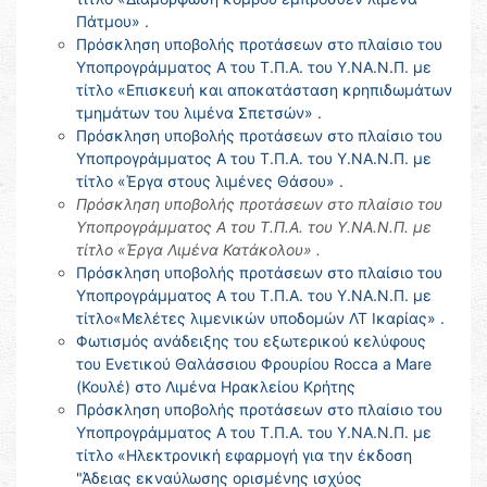
Πάτμου» .
Πρόσκληση υποβολής προτάσεων στο πλαίσιο του
Υποπρογράμματος Α του Τ.Π.Α. του Υ.ΝΑ.Ν.Π. με
τίτλο «Επισκευή και αποκατάσταση κρηπιδωμάτων
τμημάτων του λιμένα Σπετσών» .
Πρόσκληση υποβολής προτάσεων στο πλαίσιο του
Υποπρογράμματος Α του Τ.Π.Α. του Υ.ΝΑ.Ν.Π. με
τίτλο «Έργα στους λιμένες Θάσου» .
Πρόσκληση υποβολής προτάσεων στο πλαίσιο του
Υποπρογράμματος Α του Τ.Π.Α. του Υ.ΝΑ.Ν.Π. με
τίτλο «Έργα Λιμένα Κατάκολου» .
Πρόσκληση υποβολής προτάσεων στο πλαίσιο του
Υποπρογράμματος Α του Τ.Π.Α. του Υ.ΝΑ.Ν.Π. με
τίτλο«Μελέτες λιμενικών υποδομών ΛΤ Ικαρίας» .
Φωτισμός ανάδειξης του εξωτερικού κελύφους
του Ενετικού Θαλάσσιου Φρουρίου Rocca a Mare
(Κουλέ) στο Λιμένα Ηρακλείου Κρήτης
Πρόσκληση υποβολής προτάσεων στο πλαίσιο του
Υποπρογράμματος Α του Τ.Π.Α. του Υ.ΝΑ.Ν.Π. με
τίτλο «Ηλεκτρονική εφαρμογή για την έκδοση
"Άδειας εκναύλωσης ορισμένης ισχύος