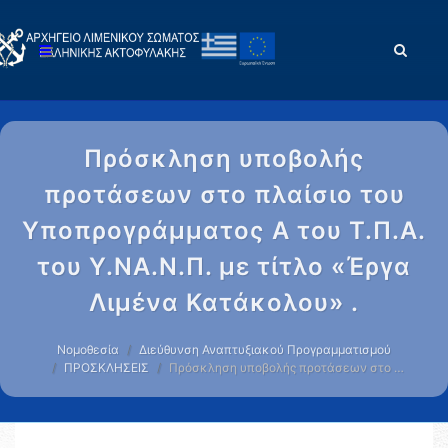
Πρόσκληση υποβολής
προτάσεων στο πλαίσιο του
Υποπρογράμματος Α του Τ.Π.Α.
του Υ.ΝΑ.Ν.Π. με τίτλο «Έργα
Λιμένα Κατάκολου» .
Νομοθεσία
Διεύθυνση Αναπτυξιακού Προγραμματισμού
ΠΡΟΣΚΛΗΣΕΙΣ
Πρόσκληση υποβολής προτάσεων στο …