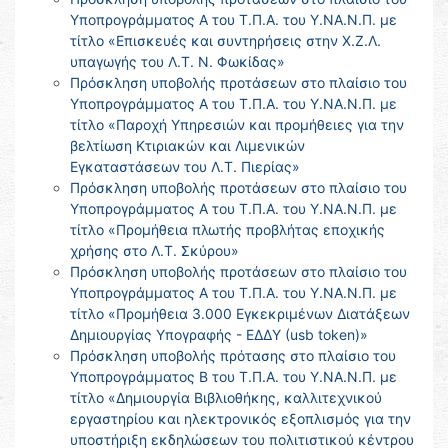
Υποπρογράμματος Α του Τ.Π.Α. του Υ.ΝΑ.Ν.Π. με
τίτλο «Επισκευές και συντηρήσεις στην Χ.Ζ.Λ.
υπαγωγής του Λ.Τ. Ν. Φωκίδας»
Πρόσκληση υποβολής προτάσεων στο πλαίσιο του
Υποπρογράμματος Α του Τ.Π.Α. του Υ.ΝΑ.Ν.Π. με
τίτλο «Παροχή Υπηρεσιών και προμήθειες για την
βελτίωση Κτιριακών και Λιμενικών
Εγκαταστάσεων του Λ.Τ. Πιερίας»
Πρόσκληση υποβολής προτάσεων στο πλαίσιο του
Υποπρογράμματος Α του Τ.Π.Α. του Υ.ΝΑ.Ν.Π. με
τίτλο «Προμήθεια πλωτής προβλήτας εποχικής
χρήσης στο Λ.Τ. Σκύρου»
Πρόσκληση υποβολής προτάσεων στο πλαίσιο του
Υποπρογράμματος Α του Τ.Π.Α. του Υ.ΝΑ.Ν.Π. με
τίτλο «Προμήθεια 3.000 Εγκεκριμένων Διατάξεων
Δημιουργίας Υπογραφής - ΕΔΔΥ (usb token)»
Πρόσκληση υποβολής πρότασης στο πλαίσιο του
Υποπρογράμματος Β του Τ.Π.Α. του Υ.ΝΑ.Ν.Π. με
τίτλο «Δημιουργία Βιβλιοθήκης, καλλιτεχνικού
εργαστηρίου και ηλεκτρονικός εξοπλισμός για την
υποστήριξη εκδηλώσεων του πολιτιστικού κέντρου