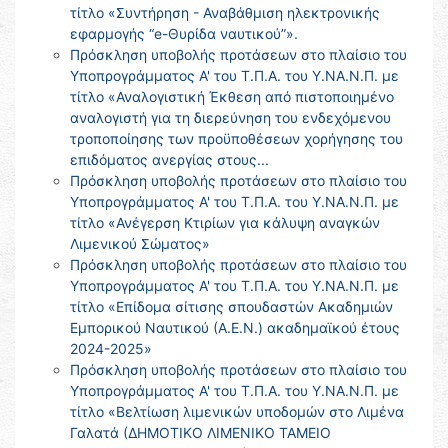
τίτλο «Συντήρηση - Αναβάθμιση ηλεκτρονικής
εφαρμογής “e-Θυρίδα ναυτικού”».
Πρόσκληση υποβολής προτάσεων στο πλαίσιο του
Υποπρογράμματος Α' του Τ.Π.Α. του Υ.ΝΑ.Ν.Π. με
τίτλο «Αναλογιστική Έκθεση από πιστοποιημένο
αναλογιστή για τη διερεύνηση του ενδεχόμενου
τροποποίησης των προϋποθέσεων χορήγησης του
επιδόματος ανεργίας στους...
Πρόσκληση υποβολής προτάσεων στο πλαίσιο του
Υποπρογράμματος Α' του Τ.Π.Α. του Υ.ΝΑ.Ν.Π. με
τίτλο «Ανέγερση Κτιρίων για κάλυψη αναγκών
Λιμενικού Σώματος»
Πρόσκληση υποβολής προτάσεων στο πλαίσιο του
Υποπρογράμματος Α' του Τ.Π.Α. του Υ.ΝΑ.Ν.Π. με
τίτλο «Επίδομα σίτισης σπουδαστών Ακαδημιών
Εμπορικού Ναυτικού (Α.Ε.Ν.) ακαδημαϊκού έτους
2024-2025»
Πρόσκληση υποβολής προτάσεων στο πλαίσιο του
Υποπρογράμματος Α' του Τ.Π.Α. του Υ.ΝΑ.Ν.Π. με
τίτλο «Βελτίωση λιμενικών υποδομών στο Λιμένα
Γαλατά (ΔΗΜΟΤΙΚΟ ΛΙΜΕΝΙΚΟ ΤΑΜΕΙΟ