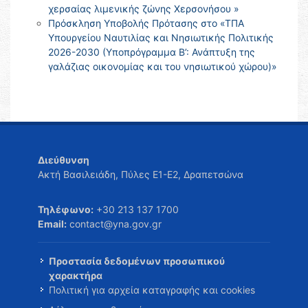
χερσαίας λιμενικής ζώνης Χερσονήσου »
Πρόσκληση Υποβολής Πρότασης στο «ΤΠΑ
Υπουργείου Ναυτιλίας και Νησιωτικής Πολιτικής
2026-2030 (Υποπρόγραμμα Β’: Ανάπτυξη της
γαλάζιας οικονομίας και του νησιωτικού χώρου)»
Διεύθυνση
Ακτή Βασιλειάδη, Πύλες Ε1-Ε2, Δραπετσώνα
Τηλέφωνο:
+30 213 137 1700
Email:
contact@yna.gov.gr
Προστασία δεδομένων προσωπικού
χαρακτήρα
Πολιτική για αρχεία καταγραφής και cookies