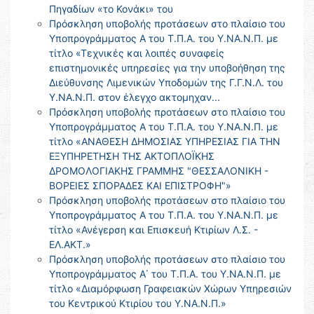
Πηγαδίων «το Κονάκι» του
Πρόσκληση υποβολής προτάσεων στο πλαίσιο του
Υποπρογράμματος Α του Τ.Π.Α. του Υ.ΝΑ.Ν.Π. με
τίτλο «Τεχνικές και λοιπές συναφείς
επιστημονικές υπηρεσίες για την υποβοήθηση της
Διεύθυνσης Λιμενικών Υποδομών της Γ.Γ.Ν.Λ. του
Υ.ΝΑ.Ν.Π. στον έλεγχο ακτομηχαν...
Πρόσκληση υποβολής προτάσεων στο πλαίσιο του
Υποπρογράμματος Α του Τ.Π.Α. του Υ.ΝΑ.Ν.Π. με
τίτλο «ΑΝΑΘΕΣΗ ΔΗΜΟΣΙΑΣ ΥΠΗΡΕΣΙΑΣ ΓΙΑ ΤΗΝ
ΕΞΥΠΗΡΕΤΗΣΗ ΤΗΣ ΑΚΤΟΠΛΟΪΚΗΣ
ΔΡΟΜΟΛΟΓΙΑΚΗΣ ΓΡΑΜΜΗΣ "ΘΕΣΣΑΛΟΝΙΚΗ -
ΒΟΡΕΙΕΣ ΣΠΟΡΑΔΕΣ ΚΑΙ ΕΠΙΣΤΡΟΦΗ"»
Πρόσκληση υποβολής προτάσεων στο πλαίσιο του
Υποπρογράμματος Α του Τ.Π.Α. του Υ.ΝΑ.Ν.Π. με
τίτλο «Ανέγερση και Επισκευή Κτιρίων Λ.Σ. -
ΕΛ.ΑΚΤ.»
Πρόσκληση υποβολής προτάσεων στο πλαίσιο του
Υποπρογράμματος Α΄ του Τ.Π.Α. του Υ.ΝΑ.Ν.Π. με
τίτλο «Διαμόρφωση Γραφειακών Χώρων Υπηρεσιών
του Κεντρικού Κτιρίου του Υ.ΝΑ.Ν.Π.»