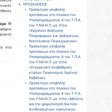
ΛΙΑΚΩΝ
ΠΡΟΣΚΛΗΣΕΙΣ
ενικές
Πρόσκληση υποβολής
μήθειες
προτάσεων στο πλαίσιο του
Υποπρογράμματος Α του Τ.Π.Α.
έρα 11
του Υ.ΝΑ.Ν.Π. με τίτλο
ψήφιοι
«Εργαλείο Ανάλυσης
ριακού
Πληροφοριών και Δεδομένων
Ναυτιλιακού Περιεχομένου».
Πρόσκληση υποβολής
τε στα
προτάσεων στο πλαίσιο του
Υποπρογράμματος Α του Τ.Π.Α.
του Υ.ΝΑ.Ν.Π. με τίτλο
«Ενεργειακή αναβάθμιση
κτιρίων Οργανισμού Λιμένος
Καβάλας».
Πρόσκληση υποβολής
προτάσεων στο πλαίσιο του
Υποπρογράμματος Α του Τ.Π.Α.
του Υ.ΝΑ.Ν.Π. με τίτλο «Μελέτη
για την ψηφιοποίηση δικτύου
συνδυασμένων νησιωτικών