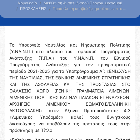
Νομοθεσία
Διεύθυνση Αναπτυξιακού Προγραμματισμού
ΠΡΟΣΚΛΗΣΕΙΣ
Πρόσκληση υποβολής προτάσεων στο …
Το Υπουργείο Ναυτιλίας και Νησιωτικής Πολιτικής
(Υ.ΝΑ.Ν.Π.) στο πλαίσιο του Τομεακού Προγράμματος
Ανάπτυξης (Τ.Π.Α.) του Υ.ΝΑ.Ν.Π. του Εθνικού
Προγράμματος Ανάπτυξης για την προγραμματική
περίοδο 2021-2025 για το Υποπρόγραμμα Α ́: «ΕΝΙΣΧΥΣΗ
ΤΗΣ ΝΑΥΤΙΛΙΑΣ, ΤΗΣ ΕΘΝΙΚΗΣ ΛΙΜΕΝΙΚΗΣ ΣΤΡΑΤΗΓΙΚΗΣ
ΚΑΙ ΤΗΣ ΑΣΦΑΛΕΙΑΣ ΚΑΙ ΤΗΣ ΠΡΟΣΤΑΣΙΑΣ ΣΤΟ
ΘΑΛΑΣΣΙΟ ΧΩΡΟ (ΓΕΝΙΚΗ ΓΡΑΜΜΑΤΕΙΑ ΛΙΜΕΝΩΝ,
ΛΙΜΕΝΙΚΗΣ ΠΟΛΙΤΙΚΗΣ ΚΑΙ ΝΑΥΤΙΛΙΑΚΩΝ ΕΠΕΝΔΥΣΕΩΝ,
ΑΡΧΗΓΕΙΟ ΛΙΜΕΝΙΚΟΥ ΣΩΜΑΤΟΣ/ΕΛΛΗΝΙΚΗ
ΑΚΤΟΦΥΛΑΚΗ)» στον Άξονα Προτεραιότητας 4.3
«Λιμενικές Υποδομές» καλεί τους δυνητικούς
δικαιούχους να υποβάλουν τις προτάσεις τους στην
πρόσκληση με Τίτλο
«Βελτίωση λιμενικών υποδομών στο Λιμένα Γαλατά