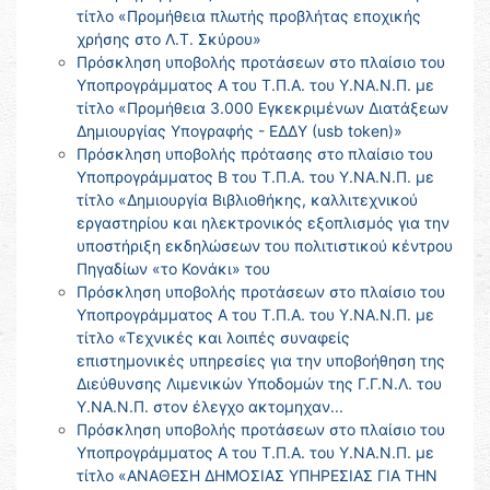
τίτλο «Προμήθεια πλωτής προβλήτας εποχικής
χρήσης στο Λ.Τ. Σκύρου»
Πρόσκληση υποβολής προτάσεων στο πλαίσιο του
Υποπρογράμματος Α του Τ.Π.Α. του Υ.ΝΑ.Ν.Π. με
τίτλο «Προμήθεια 3.000 Εγκεκριμένων Διατάξεων
Δημιουργίας Υπογραφής - ΕΔΔΥ (usb token)»
Πρόσκληση υποβολής πρότασης στο πλαίσιο του
Υποπρογράμματος Β του Τ.Π.Α. του Υ.ΝΑ.Ν.Π. με
τίτλο «Δημιουργία Βιβλιοθήκης, καλλιτεχνικού
εργαστηρίου και ηλεκτρονικός εξοπλισμός για την
υποστήριξη εκδηλώσεων του πολιτιστικού κέντρου
Πηγαδίων «το Κονάκι» του
Πρόσκληση υποβολής προτάσεων στο πλαίσιο του
Υποπρογράμματος Α του Τ.Π.Α. του Υ.ΝΑ.Ν.Π. με
τίτλο «Τεχνικές και λοιπές συναφείς
επιστημονικές υπηρεσίες για την υποβοήθηση της
Διεύθυνσης Λιμενικών Υποδομών της Γ.Γ.Ν.Λ. του
Υ.ΝΑ.Ν.Π. στον έλεγχο ακτομηχαν...
Πρόσκληση υποβολής προτάσεων στο πλαίσιο του
Υποπρογράμματος Α του Τ.Π.Α. του Υ.ΝΑ.Ν.Π. με
τίτλο «ΑΝΑΘΕΣΗ ΔΗΜΟΣΙΑΣ ΥΠΗΡΕΣΙΑΣ ΓΙΑ ΤΗΝ