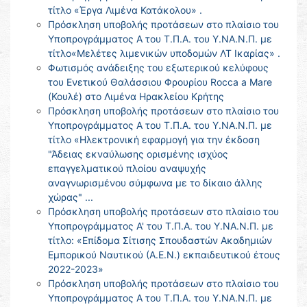
τίτλο «Έργα Λιμένα Κατάκολου» .
Πρόσκληση υποβολής προτάσεων στο πλαίσιο του
Υποπρογράμματος Α του Τ.Π.Α. του Υ.ΝΑ.Ν.Π. με
τίτλο«Μελέτες λιμενικών υποδομών ΛΤ Ικαρίας» .
Φωτισμός ανάδειξης του εξωτερικού κελύφους
του Ενετικού Θαλάσσιου Φρουρίου Rocca a Mare
(Κουλέ) στο Λιμένα Ηρακλείου Κρήτης
Πρόσκληση υποβολής προτάσεων στο πλαίσιο του
Υποπρογράμματος Α του Τ.Π.Α. του Υ.ΝΑ.Ν.Π. με
τίτλο «Ηλεκτρονική εφαρμογή για την έκδοση
"Άδειας εκναύλωσης ορισμένης ισχύος
επαγγελματικού πλοίου αναψυχής
αναγνωρισμένου σύμφωνα με το δίκαιο άλλης
χώρας" ...
Πρόσκληση υποβολής προτάσεων στο πλαίσιο του
Υποπρογράμματος Α' του Τ.Π.Α. του Υ.ΝΑ.Ν.Π. με
τίτλο: «Επίδομα Σίτισης Σπουδαστών Ακαδημιών
Εμπορικού Ναυτικού (Α.Ε.Ν.) εκπαιδευτικού έτους
2022-2023»
Πρόσκληση υποβολής προτάσεων στο πλαίσιο του
Υποπρογράμματος Α του Τ.Π.Α. του Υ.ΝΑ.Ν.Π. με