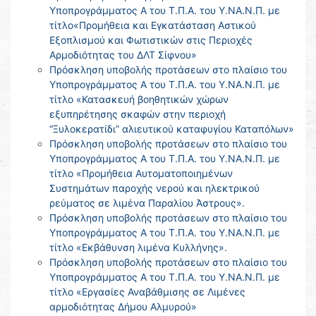
Υποπρογράμματος Α του Τ.Π.Α. του Υ.ΝΑ.Ν.Π. με
τίτλο«Προμήθεια και Εγκατάσταση Αστικού
Εξοπλισμού και Φωτιστικών στις Περιοχές
Αρμοδιότητας του ΔΛΤ Σίφνου»
Πρόσκληση υποβολής προτάσεων στο πλαίσιο του
Υποπρογράμματος Α του Τ.Π.Α. του Υ.ΝΑ.Ν.Π. με
τίτλο «Κατασκευή βοηθητικών χώρων
εξυπηρέτησης σκαφών στην περιοχή
“Ξυλοκερατίδι” αλιευτικού καταφυγίου Καταπόλων»
Πρόσκληση υποβολής προτάσεων στο πλαίσιο του
Υποπρογράμματος Α του Τ.Π.Α. του Υ.ΝΑ.Ν.Π. με
τίτλο «Προμήθεια Αυτοματοποιημένων
Συστημάτων παροχής νερού και ηλεκτρικού
ρεύματος σε λιμένα Παραλίου Άστρους».
Πρόσκληση υποβολής προτάσεων στο πλαίσιο του
Υποπρογράμματος Α του Τ.Π.Α. του Υ.ΝΑ.Ν.Π. με
τίτλο «Εκβάθυνση λιμένα Κυλλήνης».
Πρόσκληση υποβολής προτάσεων στο πλαίσιο του
Υποπρογράμματος Α του Τ.Π.Α. του Υ.ΝΑ.Ν.Π. με
τίτλο «Εργασίες Αναβάθμισης σε Λιμένες
αρμοδιότητας Δήμου Αλμυρού»