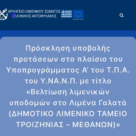
Πρόσκληση υποβολής
προτάσεων στο πλαίσιο του
Υποπρογράμματος Α' του Τ.Π.Α.
του Υ.ΝΑ.Ν.Π. με τίτλο
«Βελτίωση λιμενικών
υποδομών στο Λιμένα Γαλατά
(ΔΗΜΟΤΙΚΟ ΛΙΜΕΝΙΚΟ ΤΑΜΕΙΟ
ΤΡΟΙΖΗΝΙΑΣ – ΜΕΘΑΝΩΝ)»