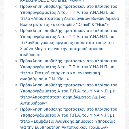
ΚΑΣΟΣ-ΡΟΔΟΣ ΚΑΙ ΕΠΙΣΤΡΟΦΗ »
Πρόσκληση υποβολής προτάσεων στο πλαίσιο του
Υποπρογράμματος Α του Τ.Π.Α. του Υ.ΝΑ.Ν.Π. με
τίτλο «Αποκατάσταση Λειτουργικών Βαθών Λιμένα
Βόλου μετά τις κακοκαιρίες “Daniel” & “Elias”»
Πρόσκληση υποβολής προτάσεων στο πλαίσιο του
Υποπρογράμματος Α του Τ.Π.Α. του Υ.ΝΑ.Ν.Π. με
τίτλο«Επείγουσες εργασίες αποκατάστασης του
λιμένα Μεγίστης για την αποτροπή άμεσου
κινδύνου»
Πρόσκληση υποβολής προτάσεων στο πλαίσιο του
Υποπρογράμματος Α του Τ.Π.Α. του Υ.ΝΑ.Ν.Π. με
τίτλο « Στατική επάρκεια και ενεργειακή
αναβάθμιση Α.Ε.Ν. Χίου »
Πρόσκληση υποβολής προτάσεων στο πλαίσιο του
Υποπρογράμματος Α' του Τ.Π.Α. του Υ.ΝΑ.Ν.Π. με
τίτλο«Αποκατάσταση κρηπιδώματος Λιμένα
Αντικυθήρων»
Πρόσκληση υποβολής προτάσεων στο πλαίσιο του
Υποπρογράμματος Α' του Τ.Π.Α. του Υ.ΝΑ.Ν.Π. με
τίτλο «Συμβάσεις Ανάθεσης Δημόσιας Υπηρεσίας
για την Εξυπηρέτηση Ακτοπλοϊκών Γραμμών»