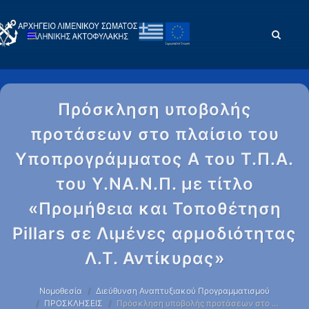
Πρόσκληση υποβολής
προτάσεων στο πλαίσιο του
Υποπρογράμματος Α του Τ.Π.Α.
του Υ.ΝΑ.Ν.Π. με τίτλο
«Προμήθεια και Τοποθέτηση
Pillars σε Λιμένες αρμοδιότητας
Λ.Τ. Αντίκυρας»
Νομοθεσία
Διεύθυνση Αναπτυξιακού Προγραμματισμού
ΠΡΟΣΚΛΗΣΕΙΣ
Πρόσκληση υποβολής προτάσεων στο …