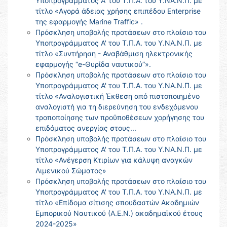
Υποπρογράμματος Α' του Τ.Π.Α. του Υ.ΝΑ.Ν.Π. με
τίτλο «Αγορά άδειας χρήσης επιπέδου Enterprise
της εφαρμογής Marine Traffic» .
Πρόσκληση υποβολής προτάσεων στο πλαίσιο του
Υποπρογράμματος Α' του Τ.Π.Α. του Υ.ΝΑ.Ν.Π. με
τίτλο «Συντήρηση - Αναβάθμιση ηλεκτρονικής
εφαρμογής “e-Θυρίδα ναυτικού”».
Πρόσκληση υποβολής προτάσεων στο πλαίσιο του
Υποπρογράμματος Α' του Τ.Π.Α. του Υ.ΝΑ.Ν.Π. με
τίτλο «Αναλογιστική Έκθεση από πιστοποιημένο
αναλογιστή για τη διερεύνηση του ενδεχόμενου
τροποποίησης των προϋποθέσεων χορήγησης του
επιδόματος ανεργίας στους...
Πρόσκληση υποβολής προτάσεων στο πλαίσιο του
Υποπρογράμματος Α' του Τ.Π.Α. του Υ.ΝΑ.Ν.Π. με
τίτλο «Ανέγερση Κτιρίων για κάλυψη αναγκών
Λιμενικού Σώματος»
Πρόσκληση υποβολής προτάσεων στο πλαίσιο του
Υποπρογράμματος Α' του Τ.Π.Α. του Υ.ΝΑ.Ν.Π. με
τίτλο «Επίδομα σίτισης σπουδαστών Ακαδημιών
Εμπορικού Ναυτικού (Α.Ε.Ν.) ακαδημαϊκού έτους
2024-2025»