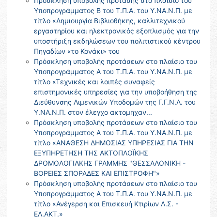
Πρόσκληση υποβολής πρότασης στο πλαίσιο του
Υποπρογράμματος Β του Τ.Π.Α. του Υ.ΝΑ.Ν.Π. με
τίτλο «Δημιουργία Βιβλιοθήκης, καλλιτεχνικού
εργαστηρίου και ηλεκτρονικός εξοπλισμός για την
υποστήριξη εκδηλώσεων του πολιτιστικού κέντρου
Πηγαδίων «το Κονάκι» του
Πρόσκληση υποβολής προτάσεων στο πλαίσιο του
Υποπρογράμματος Α του Τ.Π.Α. του Υ.ΝΑ.Ν.Π. με
τίτλο «Τεχνικές και λοιπές συναφείς
επιστημονικές υπηρεσίες για την υποβοήθηση της
Διεύθυνσης Λιμενικών Υποδομών της Γ.Γ.Ν.Λ. του
Υ.ΝΑ.Ν.Π. στον έλεγχο ακτομηχαν...
Πρόσκληση υποβολής προτάσεων στο πλαίσιο του
Υποπρογράμματος Α του Τ.Π.Α. του Υ.ΝΑ.Ν.Π. με
τίτλο «ΑΝΑΘΕΣΗ ΔΗΜΟΣΙΑΣ ΥΠΗΡΕΣΙΑΣ ΓΙΑ ΤΗΝ
ΕΞΥΠΗΡΕΤΗΣΗ ΤΗΣ ΑΚΤΟΠΛΟΪΚΗΣ
ΔΡΟΜΟΛΟΓΙΑΚΗΣ ΓΡΑΜΜΗΣ "ΘΕΣΣΑΛΟΝΙΚΗ -
ΒΟΡΕΙΕΣ ΣΠΟΡΑΔΕΣ ΚΑΙ ΕΠΙΣΤΡΟΦΗ"»
Πρόσκληση υποβολής προτάσεων στο πλαίσιο του
Υποπρογράμματος Α του Τ.Π.Α. του Υ.ΝΑ.Ν.Π. με
τίτλο «Ανέγερση και Επισκευή Κτιρίων Λ.Σ. -
ΕΛ.ΑΚΤ.»