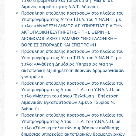
τίτλο «Προμήθεια και Τοποθέτηση “Pillars” σε
Λιμένες αρμοδιότητας Δ.Λ.Τ. Λήμνου»
Πρόσκληση υποβολής προτάσεων στο πλαίσιο του
Υποπρογράμματος Α' του Τ.Π.Α. του Υ.ΝΑ.Ν.Π. με
τίτλο: «ΑΝΑΘΕΣΗ ΔΗΜΟΣΙΑΣ ΥΠΗΡΕΣΙΑΣ ΓΙΑ ΤΗΝ
ΑΚΤΟΠΛΟΪΚΗ ΕΞΥΠΗΡΕΤΗΣΗ ΤΗΣ ΘΕΡΙΝΗΣ
ΔΡΟΜΟΛΟΓΙΑΚΗΣ ΓΡΑΜΜΗΣ "ΘΕΣΣΑΛΟΝΙΚΗ –
ΒΟΡΕΙΕΣ ΣΠΟΡΑΔΕΣ ΚΑΙ ΕΠΙΣΤΡΟΦΗ
Πρόσκληση υποβολής προτάσεων στο πλαίσιο του
Υποπρογράμματος Α' του Τ.Π.Α. του Υ.ΝΑ.Ν.Π. με
τίτλο: «Ανάθεση Δημόσιας Υπηρεσίας για την
ακτοπλοϊκή εξυπηρέτηση θερινών δρομολογιακών
γραμμών »
Πρόσκληση υποβολής προτάσεων στο πλαίσιο του
Υποπρογράμματος Α του Τ.Π.Α. του Υ.ΝΑ.Ν.Π. με
τίτλο «Μελέτη του έργου “Βελτίωση - Επέκταση
Λιμενικών Εγκαταστάσεων λιμένα Γαυρίου Ν.
Άνδρου”».
Πρόσκληση υποβολής προτάσεων στο πλαίσιο του
Υποπρογράμματος Α του Τ.Π.Α. του Υ.ΝΑ.Ν.Π. με
τίτλο «Σύναψη πολυετών συμβάσεων ανάθεσης
δημόσιας υπηρεσίας ακτοπλοϊκών δρομολογιακών