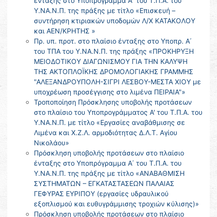
ένταξης στο Υποπρόγραμμα Α΄ του Τ.Π.Α. του
Υ.ΝΑ.Ν.Π. της πράξης με τίτλο «Επισκευή –
συντήρηση κτιριακών υποδομών Λ/Χ ΚΑΤΑΚΟΛΟΥ
και ΑΕΝ/ΚΡΗΤΗΣ »
Πρ. υπ. προτ. στο πλαίσιο ένταξης στο Υποπρ. Α΄
του ΤΠΑ του Υ.ΝΑ.Ν.Π. της πράξης «ΠΡΟΚΗΡΥΞΗ
ΜΕΙΟΔΟΤΙΚΟΥ ΔΙΑΓΩΝΙΣΜΟΥ ΓΙΑ ΤΗΝ ΚΑΛΥΨΗ
ΤΗΣ ΑΚΤΟΠΛΟΪΚΗΣ ΔΡΟΜΟΛΟΓΙΑΚΗΣ ΓΡΑΜΜΗΣ
"ΑΛΕΞΑΝΔΡΟΥΠΟΛΗ-ΣΙΓΡΙ ΛΕΣΒΟΥ-ΜΕΣΤΑ ΧΙΟΥ με
υποχρέωση προσέγγισης στο λιμένα ΠΕΙΡΑΙΑ"»
Τροποποίηση Πρόσκλησης υποβολής προτάσεων
στο πλαίσιο του Υποπρογράμματος Α' του Τ.Π.Α. του
Υ.ΝΑ.Ν.Π. με τίτλο «Εργασίες αναβάθμισης σε
Λιμένα και Χ.Ζ.Λ. αρμοδιότητας Δ.Λ.Τ. Αγίου
Νικολάου»
Πρόσκληση υποβολής προτάσεων στο πλαίσιο
ένταξης στο Υποπρόγραμμα Α΄ του Τ.Π.Α. του
Υ.ΝΑ.Ν.Π. της πράξης με τίτλο «ΑΝΑΒΑΘΜΙΣΗ
ΣΥΣΤΗΜΑΤΩΝ – ΕΓΚΑΤΑΣΤΑΣΕΩΝ ΠΑΛΑΙΑΣ
ΓΕΦΥΡΑΣ ΕΥΡΙΠΟΥ (εργασίες υδραυλικού
εξοπλισμού και ευθυγράμμισης τροχιών κύλισης)»
Πρόσκληση υποβολής προτάσεων στο πλαίσιο