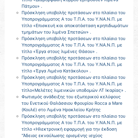
Πάτμου» .
Πρόσκληση υποβολής προτάσεων στο πλαίσιο του
Υποπρογράμματος Α του Τ.Π.Α. του Υ.ΝΑ.Ν.Π. με
τίτλο «Επισκευή και αποκατάσταση κρηπιδωμάτων
τμημάτων του λιμένα Σπετσών» .
Πρόσκληση υποβολής προτάσεων στο πλαίσιο του
Υποπρογράμματος Α του Τ.Π.Α. του Υ.ΝΑ.Ν.Π. με
τίτλο «Έργα στους λιμένες Θάσου» .
Πρόσκληση υποβολής προτάσεων στο πλαίσιο του
Υποπρογράμματος Α του Τ.Π.Α. του Υ.ΝΑ.Ν.Π. με
τίτλο «Έργα Λιμένα Κατάκολου» .
Πρόσκληση υποβολής προτάσεων στο πλαίσιο του
Υποπρογράμματος Α του Τ.Π.Α. του Υ.ΝΑ.Ν.Π. με
τίτλο«Μελέτες λιμενικών υποδομών ΛΤ Ικαρίας» .
Φωτισμός ανάδειξης του εξωτερικού κελύφους
του Ενετικού Θαλάσσιου Φρουρίου Rocca a Mare
(Κουλέ) στο Λιμένα Ηρακλείου Κρήτης
Πρόσκληση υποβολής προτάσεων στο πλαίσιο του
Υποπρογράμματος Α του Τ.Π.Α. του Υ.ΝΑ.Ν.Π. με
τίτλο «Ηλεκτρονική εφαρμογή για την έκδοση
"Άδειας εκναύλωσης ορισμένης ισχύος