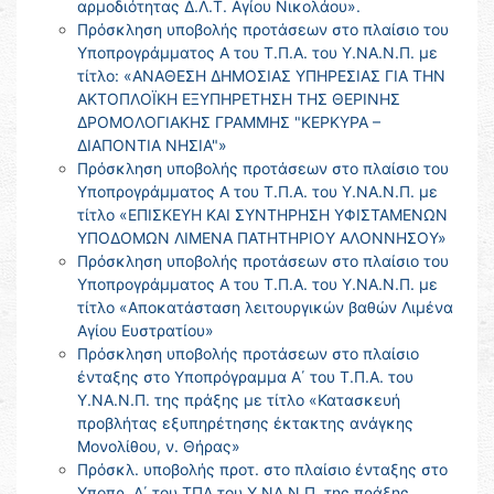
αρμοδιότητας Δ.Λ.Τ. Αγίου Νικολάου».
Πρόσκληση υποβολής προτάσεων στο πλαίσιο του
Υποπρογράμματος Α του Τ.Π.Α. του Υ.ΝΑ.Ν.Π. με
τίτλο: «ΑΝΑΘΕΣΗ ΔΗΜΟΣΙΑΣ ΥΠΗΡΕΣΙΑΣ ΓΙΑ ΤΗΝ
ΑΚΤΟΠΛΟΪΚΗ ΕΞΥΠΗΡΕΤΗΣΗ ΤΗΣ ΘΕΡΙΝΗΣ
ΔΡΟΜΟΛΟΓΙΑΚΗΣ ΓΡΑΜΜΗΣ "ΚΕΡΚΥΡΑ –
ΔΙΑΠΟΝΤΙΑ ΝΗΣΙΑ"»
Πρόσκληση υποβολής προτάσεων στο πλαίσιο του
Υποπρογράμματος Α του Τ.Π.Α. του Υ.ΝΑ.Ν.Π. με
τίτλο «ΕΠΙΣΚΕΥΗ ΚΑΙ ΣΥΝΤΗΡΗΣΗ ΥΦΙΣΤΑΜΕΝΩΝ
ΥΠΟΔΟΜΩΝ ΛΙΜΕΝΑ ΠΑΤΗΤΗΡΙΟΥ ΑΛΟΝΝΗΣΟΥ»
Πρόσκληση υποβολής προτάσεων στο πλαίσιο του
Υποπρογράμματος Α του Τ.Π.Α. του Υ.ΝΑ.Ν.Π. με
τίτλο «Αποκατάσταση λειτουργικών βαθών Λιμένα
Αγίου Ευστρατίου»
Πρόσκληση υποβολής προτάσεων στο πλαίσιο
ένταξης στο Υποπρόγραμμα Α΄ του Τ.Π.Α. του
Υ.ΝΑ.Ν.Π. της πράξης με τίτλο «Κατασκευή
προβλήτας εξυπηρέτησης έκτακτης ανάγκης
Μονολίθου, ν. Θήρας»
Πρόσκλ. υποβολής προτ. στο πλαίσιο ένταξης στο
Υποπρ. Α΄ του ΤΠΑ του Υ.ΝΑ.Ν.Π. της πράξης