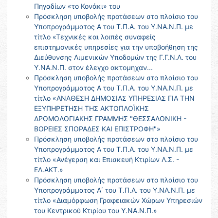
Πηγαδίων «το Κονάκι» του
Πρόσκληση υποβολής προτάσεων στο πλαίσιο του
Υποπρογράμματος Α του Τ.Π.Α. του Υ.ΝΑ.Ν.Π. με
τίτλο «Τεχνικές και λοιπές συναφείς
επιστημονικές υπηρεσίες για την υποβοήθηση της
Διεύθυνσης Λιμενικών Υποδομών της Γ.Γ.Ν.Λ. του
Υ.ΝΑ.Ν.Π. στον έλεγχο ακτομηχαν...
Πρόσκληση υποβολής προτάσεων στο πλαίσιο του
Υποπρογράμματος Α του Τ.Π.Α. του Υ.ΝΑ.Ν.Π. με
τίτλο «ΑΝΑΘΕΣΗ ΔΗΜΟΣΙΑΣ ΥΠΗΡΕΣΙΑΣ ΓΙΑ ΤΗΝ
ΕΞΥΠΗΡΕΤΗΣΗ ΤΗΣ ΑΚΤΟΠΛΟΪΚΗΣ
ΔΡΟΜΟΛΟΓΙΑΚΗΣ ΓΡΑΜΜΗΣ "ΘΕΣΣΑΛΟΝΙΚΗ -
ΒΟΡΕΙΕΣ ΣΠΟΡΑΔΕΣ ΚΑΙ ΕΠΙΣΤΡΟΦΗ"»
Πρόσκληση υποβολής προτάσεων στο πλαίσιο του
Υποπρογράμματος Α του Τ.Π.Α. του Υ.ΝΑ.Ν.Π. με
τίτλο «Ανέγερση και Επισκευή Κτιρίων Λ.Σ. -
ΕΛ.ΑΚΤ.»
Πρόσκληση υποβολής προτάσεων στο πλαίσιο του
Υποπρογράμματος Α΄ του Τ.Π.Α. του Υ.ΝΑ.Ν.Π. με
τίτλο «Διαμόρφωση Γραφειακών Χώρων Υπηρεσιών
του Κεντρικού Κτιρίου του Υ.ΝΑ.Ν.Π.»