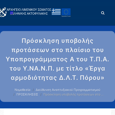
Πρόσκληση υποβολής
προτάσεων στο πλαίσιο του
Υποπρογράμματος Α του Τ.Π.Α.
του Υ.ΝΑ.Ν.Π. με τίτλο «Έργα
αρμοδιότητας Δ.Λ.Τ. Πόρου»
Νομοθεσία
Διεύθυνση Αναπτυξιακού Προγραμματισμού
ΠΡΟΣΚΛΗΣΕΙΣ
Πρόσκληση υποβολής προτάσεων στο …