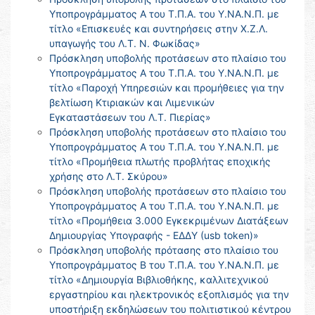
Υποπρογράμματος Α του Τ.Π.Α. του Υ.ΝΑ.Ν.Π. με
τίτλο «Επισκευές και συντηρήσεις στην Χ.Ζ.Λ.
υπαγωγής του Λ.Τ. Ν. Φωκίδας»
Πρόσκληση υποβολής προτάσεων στο πλαίσιο του
Υποπρογράμματος Α του Τ.Π.Α. του Υ.ΝΑ.Ν.Π. με
τίτλο «Παροχή Υπηρεσιών και προμήθειες για την
βελτίωση Κτιριακών και Λιμενικών
Εγκαταστάσεων του Λ.Τ. Πιερίας»
Πρόσκληση υποβολής προτάσεων στο πλαίσιο του
Υποπρογράμματος Α του Τ.Π.Α. του Υ.ΝΑ.Ν.Π. με
τίτλο «Προμήθεια πλωτής προβλήτας εποχικής
χρήσης στο Λ.Τ. Σκύρου»
Πρόσκληση υποβολής προτάσεων στο πλαίσιο του
Υποπρογράμματος Α του Τ.Π.Α. του Υ.ΝΑ.Ν.Π. με
τίτλο «Προμήθεια 3.000 Εγκεκριμένων Διατάξεων
Δημιουργίας Υπογραφής - ΕΔΔΥ (usb token)»
Πρόσκληση υποβολής πρότασης στο πλαίσιο του
Υποπρογράμματος Β του Τ.Π.Α. του Υ.ΝΑ.Ν.Π. με
τίτλο «Δημιουργία Βιβλιοθήκης, καλλιτεχνικού
εργαστηρίου και ηλεκτρονικός εξοπλισμός για την
υποστήριξη εκδηλώσεων του πολιτιστικού κέντρου