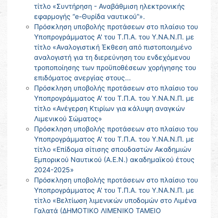
τίτλο «Συντήρηση - Αναβάθμιση ηλεκτρονικής
εφαρμογής “e-Θυρίδα ναυτικού”».
Πρόσκληση υποβολής προτάσεων στο πλαίσιο του
Υποπρογράμματος Α' του Τ.Π.Α. του Υ.ΝΑ.Ν.Π. με
τίτλο «Αναλογιστική Έκθεση από πιστοποιημένο
αναλογιστή για τη διερεύνηση του ενδεχόμενου
τροποποίησης των προϋποθέσεων χορήγησης του
επιδόματος ανεργίας στους...
Πρόσκληση υποβολής προτάσεων στο πλαίσιο του
Υποπρογράμματος Α' του Τ.Π.Α. του Υ.ΝΑ.Ν.Π. με
τίτλο «Ανέγερση Κτιρίων για κάλυψη αναγκών
Λιμενικού Σώματος»
Πρόσκληση υποβολής προτάσεων στο πλαίσιο του
Υποπρογράμματος Α' του Τ.Π.Α. του Υ.ΝΑ.Ν.Π. με
τίτλο «Επίδομα σίτισης σπουδαστών Ακαδημιών
Εμπορικού Ναυτικού (Α.Ε.Ν.) ακαδημαϊκού έτους
2024-2025»
Πρόσκληση υποβολής προτάσεων στο πλαίσιο του
Υποπρογράμματος Α' του Τ.Π.Α. του Υ.ΝΑ.Ν.Π. με
τίτλο «Βελτίωση λιμενικών υποδομών στο Λιμένα
Γαλατά (ΔΗΜΟΤΙΚΟ ΛΙΜΕΝΙΚΟ ΤΑΜΕΙΟ