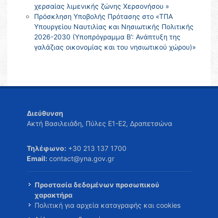
χερσαίας λιμενικής ζώνης Χερσονήσου »
Πρόσκληση Υποβολής Πρότασης στο «ΤΠΑ
Υπουργείου Ναυτιλίας και Νησιωτικής Πολιτικής
2026-2030 (Υποπρόγραμμα Β’: Ανάπτυξη της
γαλάζιας οικονομίας και του νησιωτικού χώρου)»
Διεύθυνση
Ακτή Βασιλειάδη, Πύλες Ε1-Ε2, Δραπετσώνα
Τηλέφωνο:
+30 213 137 1700
Email:
contact@yna.gov.gr
Προστασία δεδομένων προσωπικού
χαρακτήρα
Πολιτική για αρχεία καταγραφής και cookies