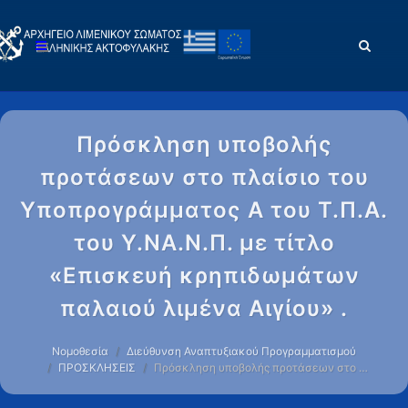
Πρόσκληση υποβολής
προτάσεων στο πλαίσιο του
Υποπρογράμματος Α του Τ.Π.Α.
του Υ.ΝΑ.Ν.Π. με τίτλο
«Επισκευή κρηπιδωμάτων
παλαιού λιμένα Αιγίου» .
Νομοθεσία
Διεύθυνση Αναπτυξιακού Προγραμματισμού
ΠΡΟΣΚΛΗΣΕΙΣ
Πρόσκληση υποβολής προτάσεων στο …