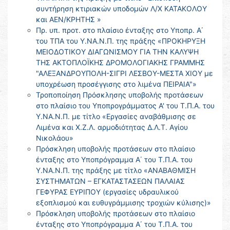
συντήρηση κτιριακών υποδομών Λ/Χ ΚΑΤΑΚΟΛΟΥ
και ΑΕΝ/ΚΡΗΤΗΣ »
Πρ. υπ. προτ. στο πλαίσιο ένταξης στο Υποπρ. Α΄
του ΤΠΑ του Υ.ΝΑ.Ν.Π. της πράξης «ΠΡΟΚΗΡΥΞΗ
ΜΕΙΟΔΟΤΙΚΟΥ ΔΙΑΓΩΝΙΣΜΟΥ ΓΙΑ ΤΗΝ ΚΑΛΥΨΗ
ΤΗΣ ΑΚΤΟΠΛΟΪΚΗΣ ΔΡΟΜΟΛΟΓΙΑΚΗΣ ΓΡΑΜΜΗΣ
"ΑΛΕΞΑΝΔΡΟΥΠΟΛΗ-ΣΙΓΡΙ ΛΕΣΒΟΥ-ΜΕΣΤΑ ΧΙΟΥ με
υποχρέωση προσέγγισης στο λιμένα ΠΕΙΡΑΙΑ"»
Τροποποίηση Πρόσκλησης υποβολής προτάσεων
στο πλαίσιο του Υποπρογράμματος Α' του Τ.Π.Α. του
Υ.ΝΑ.Ν.Π. με τίτλο «Εργασίες αναβάθμισης σε
Λιμένα και Χ.Ζ.Λ. αρμοδιότητας Δ.Λ.Τ. Αγίου
Νικολάου»
Πρόσκληση υποβολής προτάσεων στο πλαίσιο
ένταξης στο Υποπρόγραμμα Α΄ του Τ.Π.Α. του
Υ.ΝΑ.Ν.Π. της πράξης με τίτλο «ΑΝΑΒΑΘΜΙΣΗ
ΣΥΣΤΗΜΑΤΩΝ – ΕΓΚΑΤΑΣΤΑΣΕΩΝ ΠΑΛΑΙΑΣ
ΓΕΦΥΡΑΣ ΕΥΡΙΠΟΥ (εργασίες υδραυλικού
εξοπλισμού και ευθυγράμμισης τροχιών κύλισης)»
Πρόσκληση υποβολής προτάσεων στο πλαίσιο
ένταξης στο Υποπρόγραμμα Α΄ του Τ.Π.Α. του