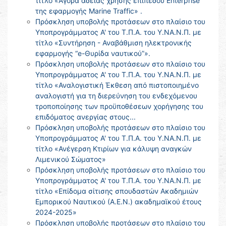
τίτλο «Αγορά άδειας χρήσης επιπέδου Enterprise
της εφαρμογής Marine Traffic» .
Πρόσκληση υποβολής προτάσεων στο πλαίσιο του
Υποπρογράμματος Α' του Τ.Π.Α. του Υ.ΝΑ.Ν.Π. με
τίτλο «Συντήρηση - Αναβάθμιση ηλεκτρονικής
εφαρμογής “e-Θυρίδα ναυτικού”».
Πρόσκληση υποβολής προτάσεων στο πλαίσιο του
Υποπρογράμματος Α' του Τ.Π.Α. του Υ.ΝΑ.Ν.Π. με
τίτλο «Αναλογιστική Έκθεση από πιστοποιημένο
αναλογιστή για τη διερεύνηση του ενδεχόμενου
τροποποίησης των προϋποθέσεων χορήγησης του
επιδόματος ανεργίας στους...
Πρόσκληση υποβολής προτάσεων στο πλαίσιο του
Υποπρογράμματος Α' του Τ.Π.Α. του Υ.ΝΑ.Ν.Π. με
τίτλο «Ανέγερση Κτιρίων για κάλυψη αναγκών
Λιμενικού Σώματος»
Πρόσκληση υποβολής προτάσεων στο πλαίσιο του
Υποπρογράμματος Α' του Τ.Π.Α. του Υ.ΝΑ.Ν.Π. με
τίτλο «Επίδομα σίτισης σπουδαστών Ακαδημιών
Εμπορικού Ναυτικού (Α.Ε.Ν.) ακαδημαϊκού έτους
2024-2025»
Πρόσκληση υποβολής προτάσεων στο πλαίσιο του