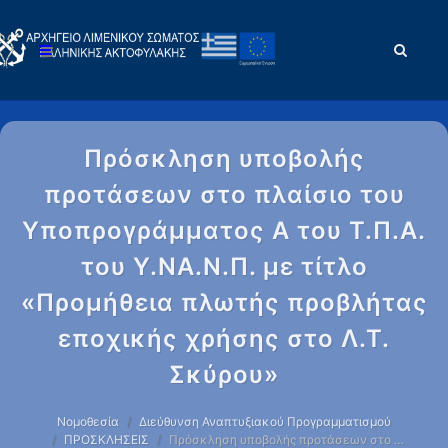
Πρόσκληση υποβολής
προτάσεων στο πλαίσιο του
Υποπρογράμματος Α του Τ.Π.Α.
του Υ.ΝΑ.Ν.Π. με τίτλο
«Προμήθεια πλωτής προβλήτας
εποχικής χρήσης στο Λ.Τ.
Σκύρου»
Νομοθεσία
Διεύθυνση Αναπτυξιακού Προγραμματισμού
ΠΡΟΣΚΛΗΣΕΙΣ
Πρόσκληση υποβολής προτάσεων στο …