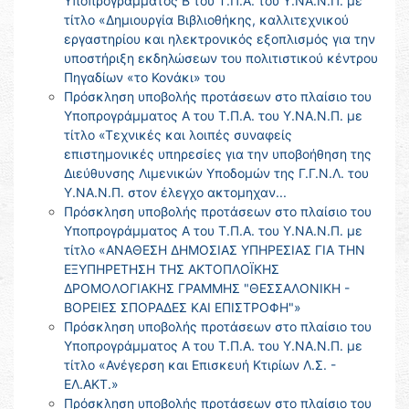
Υποπρογράμματος Β του Τ.Π.Α. του Υ.ΝΑ.Ν.Π. με
τίτλο «Δημιουργία Βιβλιοθήκης, καλλιτεχνικού
εργαστηρίου και ηλεκτρονικός εξοπλισμός για την
υποστήριξη εκδηλώσεων του πολιτιστικού κέντρου
Πηγαδίων «το Κονάκι» του
Πρόσκληση υποβολής προτάσεων στο πλαίσιο του
Υποπρογράμματος Α του Τ.Π.Α. του Υ.ΝΑ.Ν.Π. με
τίτλο «Τεχνικές και λοιπές συναφείς
επιστημονικές υπηρεσίες για την υποβοήθηση της
Διεύθυνσης Λιμενικών Υποδομών της Γ.Γ.Ν.Λ. του
Υ.ΝΑ.Ν.Π. στον έλεγχο ακτομηχαν...
Πρόσκληση υποβολής προτάσεων στο πλαίσιο του
Υποπρογράμματος Α του Τ.Π.Α. του Υ.ΝΑ.Ν.Π. με
τίτλο «ΑΝΑΘΕΣΗ ΔΗΜΟΣΙΑΣ ΥΠΗΡΕΣΙΑΣ ΓΙΑ ΤΗΝ
ΕΞΥΠΗΡΕΤΗΣΗ ΤΗΣ ΑΚΤΟΠΛΟΪΚΗΣ
ΔΡΟΜΟΛΟΓΙΑΚΗΣ ΓΡΑΜΜΗΣ "ΘΕΣΣΑΛΟΝΙΚΗ -
ΒΟΡΕΙΕΣ ΣΠΟΡΑΔΕΣ ΚΑΙ ΕΠΙΣΤΡΟΦΗ"»
Πρόσκληση υποβολής προτάσεων στο πλαίσιο του
Υποπρογράμματος Α του Τ.Π.Α. του Υ.ΝΑ.Ν.Π. με
τίτλο «Ανέγερση και Επισκευή Κτιρίων Λ.Σ. -
ΕΛ.ΑΚΤ.»
Πρόσκληση υποβολής προτάσεων στο πλαίσιο του