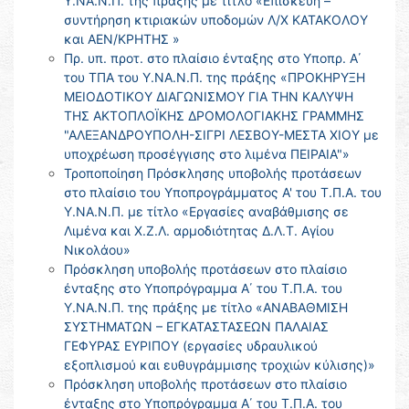
Υ.ΝΑ.Ν.Π. της πράξης με τίτλο «Επισκευή –
συντήρηση κτιριακών υποδομών Λ/Χ ΚΑΤΑΚΟΛΟΥ
και ΑΕΝ/ΚΡΗΤΗΣ »
Πρ. υπ. προτ. στο πλαίσιο ένταξης στο Υποπρ. Α΄
του ΤΠΑ του Υ.ΝΑ.Ν.Π. της πράξης «ΠΡΟΚΗΡΥΞΗ
ΜΕΙΟΔΟΤΙΚΟΥ ΔΙΑΓΩΝΙΣΜΟΥ ΓΙΑ ΤΗΝ ΚΑΛΥΨΗ
ΤΗΣ ΑΚΤΟΠΛΟΪΚΗΣ ΔΡΟΜΟΛΟΓΙΑΚΗΣ ΓΡΑΜΜΗΣ
"ΑΛΕΞΑΝΔΡΟΥΠΟΛΗ-ΣΙΓΡΙ ΛΕΣΒΟΥ-ΜΕΣΤΑ ΧΙΟΥ με
υποχρέωση προσέγγισης στο λιμένα ΠΕΙΡΑΙΑ"»
Τροποποίηση Πρόσκλησης υποβολής προτάσεων
στο πλαίσιο του Υποπρογράμματος Α' του Τ.Π.Α. του
Υ.ΝΑ.Ν.Π. με τίτλο «Εργασίες αναβάθμισης σε
Λιμένα και Χ.Ζ.Λ. αρμοδιότητας Δ.Λ.Τ. Αγίου
Νικολάου»
Πρόσκληση υποβολής προτάσεων στο πλαίσιο
ένταξης στο Υποπρόγραμμα Α΄ του Τ.Π.Α. του
Υ.ΝΑ.Ν.Π. της πράξης με τίτλο «ΑΝΑΒΑΘΜΙΣΗ
ΣΥΣΤΗΜΑΤΩΝ – ΕΓΚΑΤΑΣΤΑΣΕΩΝ ΠΑΛΑΙΑΣ
ΓΕΦΥΡΑΣ ΕΥΡΙΠΟΥ (εργασίες υδραυλικού
εξοπλισμού και ευθυγράμμισης τροχιών κύλισης)»
Πρόσκληση υποβολής προτάσεων στο πλαίσιο
ένταξης στο Υποπρόγραμμα Α΄ του Τ.Π.Α. του