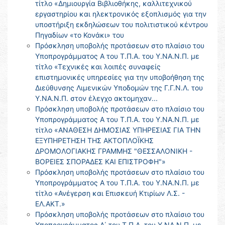
τίτλο «Δημιουργία Βιβλιοθήκης, καλλιτεχνικού
εργαστηρίου και ηλεκτρονικός εξοπλισμός για την
υποστήριξη εκδηλώσεων του πολιτιστικού κέντρου
Πηγαδίων «το Κονάκι» του
Πρόσκληση υποβολής προτάσεων στο πλαίσιο του
Υποπρογράμματος Α του Τ.Π.Α. του Υ.ΝΑ.Ν.Π. με
τίτλο «Τεχνικές και λοιπές συναφείς
επιστημονικές υπηρεσίες για την υποβοήθηση της
Διεύθυνσης Λιμενικών Υποδομών της Γ.Γ.Ν.Λ. του
Υ.ΝΑ.Ν.Π. στον έλεγχο ακτομηχαν...
Πρόσκληση υποβολής προτάσεων στο πλαίσιο του
Υποπρογράμματος Α του Τ.Π.Α. του Υ.ΝΑ.Ν.Π. με
τίτλο «ΑΝΑΘΕΣΗ ΔΗΜΟΣΙΑΣ ΥΠΗΡΕΣΙΑΣ ΓΙΑ ΤΗΝ
ΕΞΥΠΗΡΕΤΗΣΗ ΤΗΣ ΑΚΤΟΠΛΟΪΚΗΣ
ΔΡΟΜΟΛΟΓΙΑΚΗΣ ΓΡΑΜΜΗΣ "ΘΕΣΣΑΛΟΝΙΚΗ -
ΒΟΡΕΙΕΣ ΣΠΟΡΑΔΕΣ ΚΑΙ ΕΠΙΣΤΡΟΦΗ"»
Πρόσκληση υποβολής προτάσεων στο πλαίσιο του
Υποπρογράμματος Α του Τ.Π.Α. του Υ.ΝΑ.Ν.Π. με
τίτλο «Ανέγερση και Επισκευή Κτιρίων Λ.Σ. -
ΕΛ.ΑΚΤ.»
Πρόσκληση υποβολής προτάσεων στο πλαίσιο του
Υποπρογράμματος Α΄ του Τ.Π.Α. του Υ.ΝΑ.Ν.Π. με