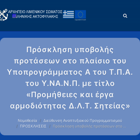
Πρόσκληση υποβολής
προτάσεων στο πλαίσιο του
Υποπρογράμματος Α του Τ.Π.Α.
του Υ.ΝΑ.Ν.Π. με τίτλο
«Προμήθειες και έργα
αρμοδιότητας Δ.Λ.Τ. Σητείας»
Νομοθεσία
Διεύθυνση Αναπτυξιακού Προγραμματισμού
ΠΡΟΣΚΛΗΣΕΙΣ
Πρόσκληση υποβολής προτάσεων στο …