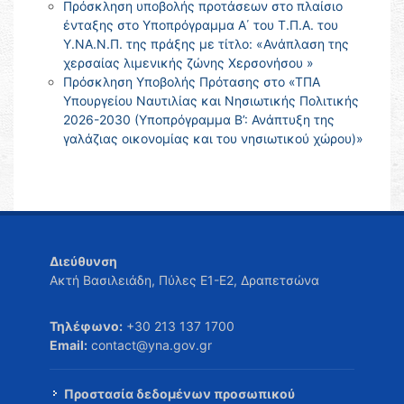
Πρόσκληση υποβολής προτάσεων στο πλαίσιο
ένταξης στο Υποπρόγραμμα Α΄ του Τ.Π.Α. του
Υ.ΝΑ.Ν.Π. της πράξης με τίτλο: «Ανάπλαση της
χερσαίας λιμενικής ζώνης Χερσονήσου »
Πρόσκληση Υποβολής Πρότασης στο «ΤΠΑ
Υπουργείου Ναυτιλίας και Νησιωτικής Πολιτικής
2026-2030 (Υποπρόγραμμα Β’: Ανάπτυξη της
γαλάζιας οικονομίας και του νησιωτικού χώρου)»
Διεύθυνση
Ακτή Βασιλειάδη, Πύλες Ε1-Ε2, Δραπετσώνα
Τηλέφωνο:
+30 213 137 1700
Email:
contact@yna.gov.gr
Προστασία δεδομένων προσωπικού