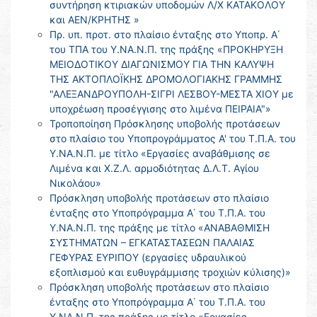
συντήρηση κτιριακών υποδομών Λ/Χ ΚΑΤΑΚΟΛΟΥ
και ΑΕΝ/ΚΡΗΤΗΣ »
Πρ. υπ. προτ. στο πλαίσιο ένταξης στο Υποπρ. Α΄
του ΤΠΑ του Υ.ΝΑ.Ν.Π. της πράξης «ΠΡΟΚΗΡΥΞΗ
ΜΕΙΟΔΟΤΙΚΟΥ ΔΙΑΓΩΝΙΣΜΟΥ ΓΙΑ ΤΗΝ ΚΑΛΥΨΗ
ΤΗΣ ΑΚΤΟΠΛΟΪΚΗΣ ΔΡΟΜΟΛΟΓΙΑΚΗΣ ΓΡΑΜΜΗΣ
"ΑΛΕΞΑΝΔΡΟΥΠΟΛΗ-ΣΙΓΡΙ ΛΕΣΒΟΥ-ΜΕΣΤΑ ΧΙΟΥ με
υποχρέωση προσέγγισης στο λιμένα ΠΕΙΡΑΙΑ"»
Τροποποίηση Πρόσκλησης υποβολής προτάσεων
στο πλαίσιο του Υποπρογράμματος Α' του Τ.Π.Α. του
Υ.ΝΑ.Ν.Π. με τίτλο «Εργασίες αναβάθμισης σε
Λιμένα και Χ.Ζ.Λ. αρμοδιότητας Δ.Λ.Τ. Αγίου
Νικολάου»
Πρόσκληση υποβολής προτάσεων στο πλαίσιο
ένταξης στο Υποπρόγραμμα Α΄ του Τ.Π.Α. του
Υ.ΝΑ.Ν.Π. της πράξης με τίτλο «ΑΝΑΒΑΘΜΙΣΗ
ΣΥΣΤΗΜΑΤΩΝ – ΕΓΚΑΤΑΣΤΑΣΕΩΝ ΠΑΛΑΙΑΣ
ΓΕΦΥΡΑΣ ΕΥΡΙΠΟΥ (εργασίες υδραυλικού
εξοπλισμού και ευθυγράμμισης τροχιών κύλισης)»
Πρόσκληση υποβολής προτάσεων στο πλαίσιο
ένταξης στο Υποπρόγραμμα Α΄ του Τ.Π.Α. του
Υ.ΝΑ.Ν.Π. της πράξης με τίτλο «Εργασίες