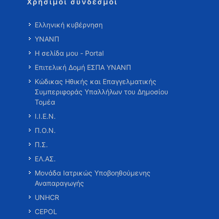
Χρήσιμοι σύνδεσμοι
Ελληνική κυβέρνηση
ΥΝΑΝΠ
Η σελίδα μου - Portal
Επιτελική Δομή ΕΣΠΑ ΥΝΑΝΠ
Κώδικας Ηθικής και Επαγγελματικής
Συμπεριφοράς Υπαλλήλων του Δημοσίου
Τομέα
Ι.Ι.Ε.Ν.
Π.Ο.Ν.
Π.Σ.
ΕΛ.ΑΣ.
Μονάδα Ιατρικώς Υποβοηθούμενης
Αναπαραγωγής
UNHCR
CEPOL