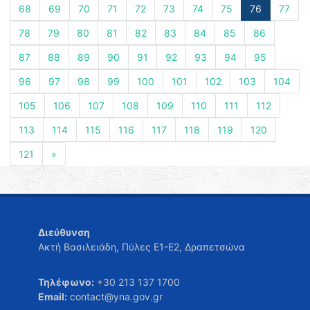
68
69
70
71
72
73
74
75
76
77
78
79
80
81
82
83
84
85
86
87
88
89
90
91
92
93
94
95
96
97
98
99
100
101
102
103
104
105
106
107
108
109
110
111
112
113
114
115
116
117
118
119
120
121
»
Διεύθυνση
Ακτή Βασιλειάδη, Πύλες Ε1-Ε2, Δραπετσώνα
Τηλέφωνο:
+30 213 137 1700
Email:
contact@yna.gov.gr