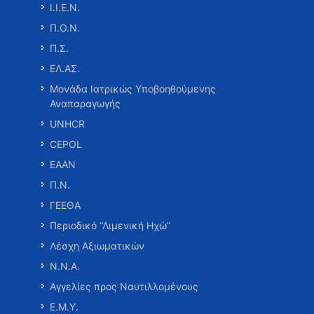
Ι.Ι.Ε.Ν.
Π.Ο.Ν.
Π.Σ.
ΕΛ.ΑΣ.
Μονάδα Ιατρικώς Υποβοηθούμενης
Αναπαραγωγής
UNHCR
CEPOL
ΕΑΑΝ
Π.Ν.
ΓΕΕΘΑ
Περιοδικό “Λιμενική Ηχώ”
Λέσχη Αξιωματικών
Ν.Ν.Α.
Αγγελίες προς Ναυτιλλομένους
Ε.Μ.Υ.