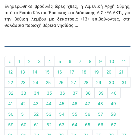
Ενημερώθηκε βραδινές ώρες χθες, η Λιμενική Αρχή Σύμης,
από το Ενιαίο Κέντρο Έρευνας και Διάσωσης Λ.Σ.-ΕΛ.ΑΚΤ., για
την βύθιση λέμβου με δεκατρείς (13) επιβαίνοντες, στη
θαλάσσια περιοχή βόρεια νησίδας …
«
1
2
3
4
5
6
7
8
9
10
11
12
13
14
15
16
17
18
19
20
21
22
23
24
25
26
27
28
29
30
31
32
33
34
35
36
37
38
39
40
41
42
43
44
45
46
47
48
49
50
51
52
53
54
55
56
57
58
59
60
61
62
63
64
65
66
67