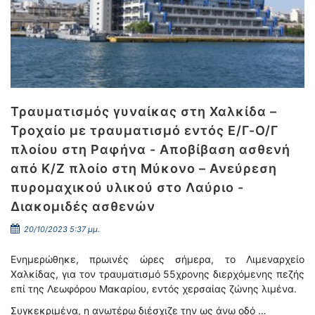
Τραυματισμός γυναίκας στη Χαλκίδα –
Τροχαίο με τραυματισμό εντός Ε/Γ-Ο/Γ
πλοίου στη Ραφήνα - Αποβίβαση ασθενή
από Κ/Ζ πλοίο στη Μύκονο – Ανεύρεση
πυρομαχικού υλικού στο Λαύριο -
Διακομιδές ασθενών
20/10/2023 5:37 μμ.
Ενημερώθηκε, πρωινές ώρες σήμερα, το Λιμεναρχείο
Χαλκίδας, για τον τραυματισμό 55χρονης διερχόμενης πεζής
επί της Λεωφόρου Μακαρίου, εντός χερσαίας ζώνης λιμένα.
Συγκεκριμένα, η ανωτέρω διέσχιζε την ως άνω οδό …