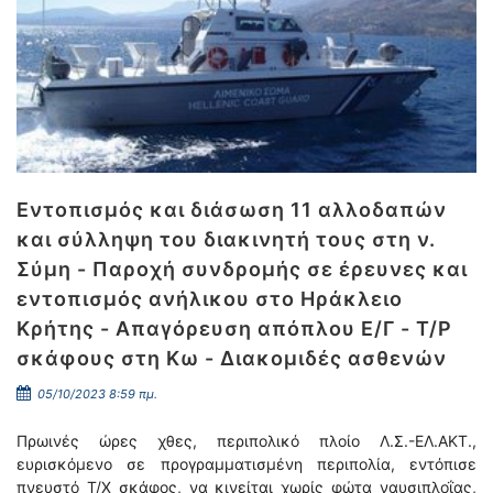
Εντοπισμός και διάσωση 11 αλλοδαπών
και σύλληψη του διακινητή τους στη ν.
Σύμη - Παροχή συνδρομής σε έρευνες και
εντοπισμός ανήλικου στο Ηράκλειο
Κρήτης - Απαγόρευση απόπλου Ε/Γ - Τ/Ρ
σκάφους στη Κω - Διακομιδές ασθενών
05/10/2023 8:59 πμ.
Πρωινές ώρες χθες, περιπολικό πλοίο Λ.Σ.-ΕΛ.ΑΚΤ.,
ευρισκόμενο σε προγραμματισμένη περιπολία, εντόπισε
πνευστό Τ/Χ σκάφος, να κινείται χωρίς φώτα ναυσιπλοΐας,