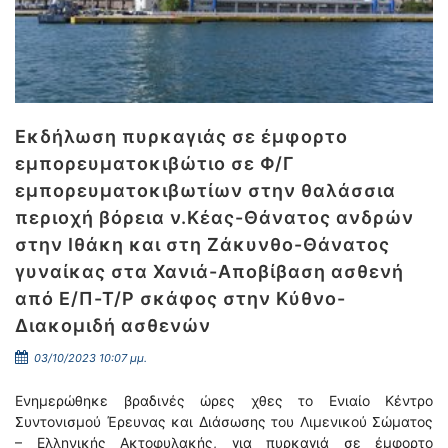
Εκδήλωση πυρκαγιάς σε έμφορτο
εμπορευματοκιβώτιο σε Φ/Γ
εμπορευματοκιβωτίων στην θαλάσσια
περιοχή βόρεια ν.Κέας-Θάνατος ανδρών
στην Ιθάκη και στη Ζάκυνθο-Θάνατος
γυναίκας στα Χανιά-Αποβίβαση ασθενή
από Ε/Π-Τ/Ρ σκάφος στην Κύθνο-
Διακομιδή ασθενών
03/10/2023 10:07 μμ.
Ενημερώθηκε βραδινές ώρες χθες το Ενιαίο Κέντρο
Συντονισμού Έρευνας και Διάσωσης του Λιμενικού Σώματος
– Ελληνικής Ακτοφυλακής, για πυρκαγιά σε έμφορτο