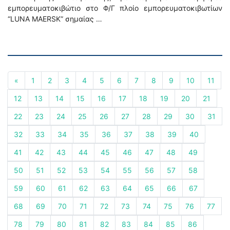
εμπορευματοκιβώτιο στο Φ/Γ πλοίο εμπορευματοκιβωτίων
“LUNA MAERSK” σημαίας …
«
1
2
3
4
5
6
7
8
9
10
11
12
13
14
15
16
17
18
19
20
21
22
23
24
25
26
27
28
29
30
31
32
33
34
35
36
37
38
39
40
41
42
43
44
45
46
47
48
49
50
51
52
53
54
55
56
57
58
59
60
61
62
63
64
65
66
67
68
69
70
71
72
73
74
75
76
77
78
79
80
81
82
83
84
85
86