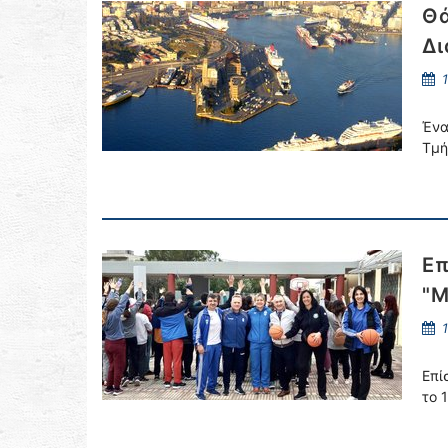
Θά
Δι
1
Ένα
Τμή
Επ
"Μ
1
Επί
το 