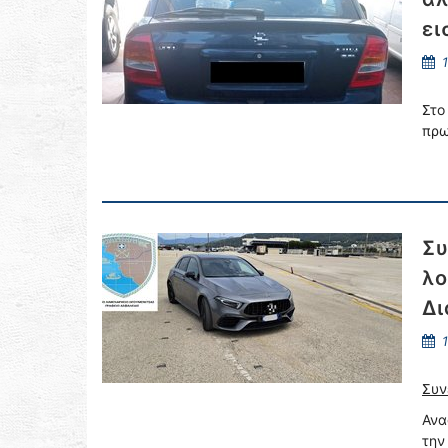
ει
1
Στο
πρω
Συ
λο
Δι
1
Συν
Ανα
την