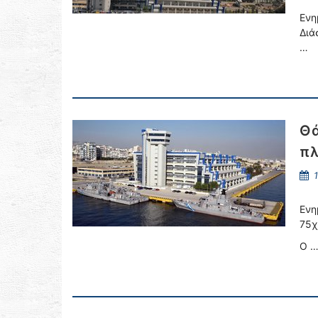
Ενη
Διά
…
Θά
πλ
1
Ενη
75χ
Ο 