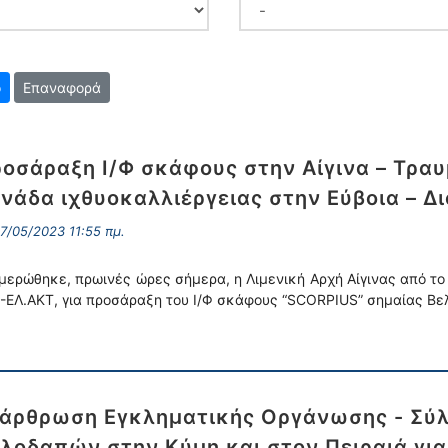
Επαναφορά
οσάραξη Ι/Φ σκάφους στην Αίγινα – Τρα
νάδα ιχθυοκαλλιέργειας στην Εύβοια – Δ
7/05/2023 11:55 πμ.
μερώθηκε, πρωινές ώρες σήμερα, η Λιμενική Αρχή Αίγινας από το
.-ΕΛ.ΑΚΤ, για προσάραξη του Ι/Φ σκάφους “SCORPIUS” σημαίας Βελ
άρθρωση Εγκληματικής Οργάνωσης - Σύ
λοδαπών στην Κύμη και στον Πειραιά γι