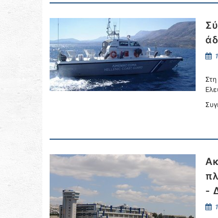
Σύ
άδ
1
Στη
Ελε
Συγ
Ακ
πλ
- 
1