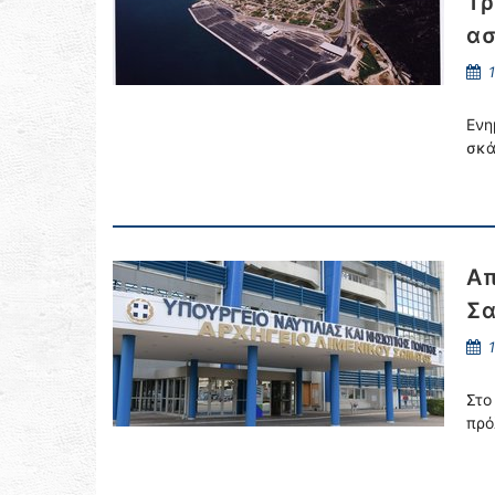
Τρ
α
1
Ενη
σκά
Απ
Σ
1
Στο
πρό