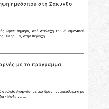
ληψη ημεδαπού στη Ζάκυνθο -
νές ώρες σήμερα, από στελέχη του Α' Λιμενικού
ης Πύλης Ε-9, στην περιοχή …
χαρνές με το πρόγραμμα
ό σχολείο Αχαρνών, σε μια δράση συμπερίληψης με
ίζω - Μαθαίνω …