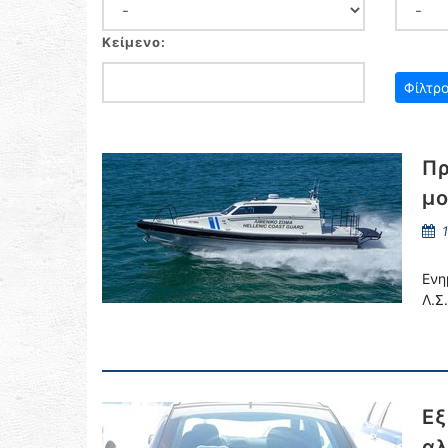
Κείμενο:
Πρ
μο
1
Ενη
Λ.Σ
Εξ
αλ