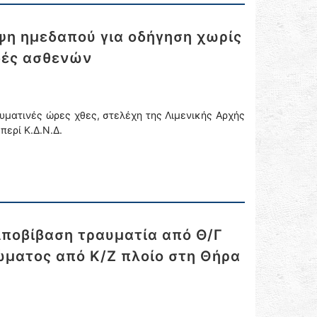
ψη ημεδαπού για οδήγηση χωρίς
δές ασθενών
ματινές ώρες χθες, στελέχη της Λιμενικής Αρχής
περί Κ.Δ.Ν.Δ.
Αποβίβαση τραυματία από Θ/Γ
ώματος από Κ/Ζ πλοίο στη Θήρα