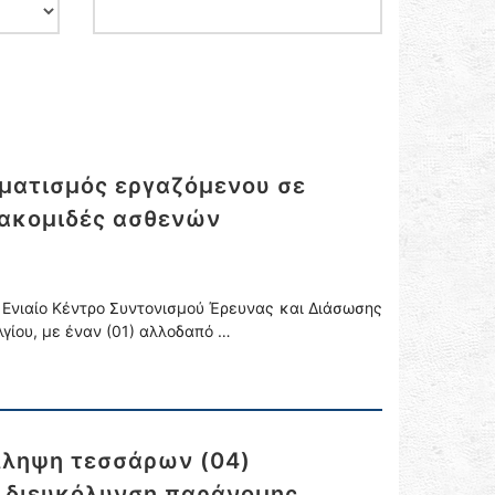
υματισμός εργαζόμενου σε
ιακομιδές ασθενών
 Ενιαίο Κέντρο Συντονισμού Έρευνας και Διάσωσης
γίου, με έναν (01) αλλοδαπό …
λληψη τεσσάρων (04)
α διευκόλυνση παράνομης