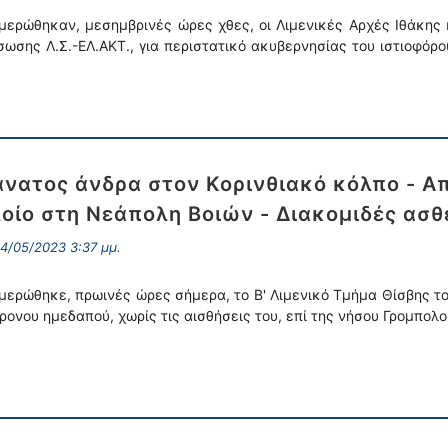
μερώθηκαν, μεσημβρινές ώρες χθες, οι Λιμενικές Αρχές Ιθάκης 
σωσης Λ.Σ.-ΕΛ.ΑΚΤ., για περιστατικό ακυβερνησίας του ιστιοφόρ
νατος άνδρα στον Κορινθιακό κόλπο - Α
οίο στη Νεάπολη Βοιών - Διακομιδές ασ
4/05/2023 3:37 μμ.
μερώθηκε, πρωινές ώρες σήμερα, το Β' Λιμενικό Τμήμα Θίσβης το
ρονου ημεδαπού, χωρίς τις αισθήσεις του, επί της νήσου Γρομπολ
…