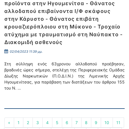
προϊόντα στην Ηγουμενίτσα - Θάνατος
αλλοδαπού επιβαίνοντα Ι/Φ σκάφους
στην Κάρυστο - Θάνατος επιβάτη
κρουαζιερόπλοιου στη Μύκονο - Τροχαίο
ατύχημα με τραυματισμό στη Ναύπακτο -
Διακομιδή ασθενούς
02/04/2023 11:39 μμ.
Στη σύλληψη ενός 63χρονου αλλοδαπού προέβησαν,
βραδινές ώρες σήμερα, στελέχη της Περιφερειακής Ομάδας
Δίωξης Ναρκωτικών (Π.Ο.Δ.Ι.Ν.) της Λιμενικής Αρχής
Ηγουμενίτσας, για παράβαση των διατάξεων του άρθρου 155
του Ν. …
«
1
2
3
4
5
6
7
8
9
10
11