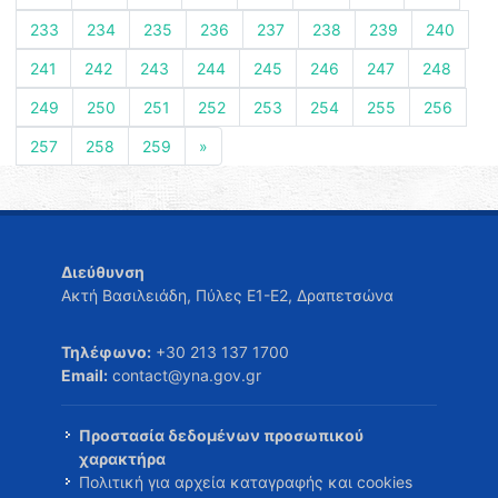
233
234
235
236
237
238
239
240
241
242
243
244
245
246
247
248
249
250
251
252
253
254
255
256
257
258
259
»
Διεύθυνση
Ακτή Βασιλειάδη, Πύλες Ε1-Ε2, Δραπετσώνα
Τηλέφωνο:
+30 213 137 1700
Email:
contact@yna.gov.gr
Προστασία δεδομένων προσωπικού
χαρακτήρα
Πολιτική για αρχεία καταγραφής και cookies