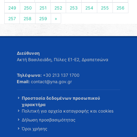
249
250
251
252
253
254
255
256
257
258
259
»
Διεύθυνση
Ακτή Βασιλειάδη, Πύλες Ε1-Ε2, Δραπετσώνα
Τηλέφωνο:
+30 213 137 1700
Email:
contact@yna.gov.gr
Προστασία δεδομένων προσωπικού
χαρακτήρα
Πολιτική για αρχεία καταγραφής και cookies
Δήλωση προσβασιμότητας
Όροι χρήσης