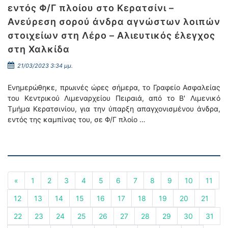
εντός Φ/Γ πλοίου στο Κερατσίνι –
Ανεύρεση σορού άνδρα αγνώστων λοιπών
στοιχείων στη Λέρο – Αλιευτικός έλεγχος
στη Χαλκίδα
21/03/2023 3:34 μμ.
Ενημερώθηκε, πρωινές ώρες σήμερα, το Γραφείο Ασφαλείας
του Κεντρικού Λιμεναρχείου Πειραιά, από το Β' Λιμενικό
Τμήμα Κερατσινίου, για την ύπαρξη απαγχονισμένου άνδρα,
εντός της καμπίνας του, σε Φ/Γ πλοίο …
«
1
2
3
4
5
6
7
8
9
10
11
12
13
14
15
16
17
18
19
20
21
22
23
24
25
26
27
28
29
30
31