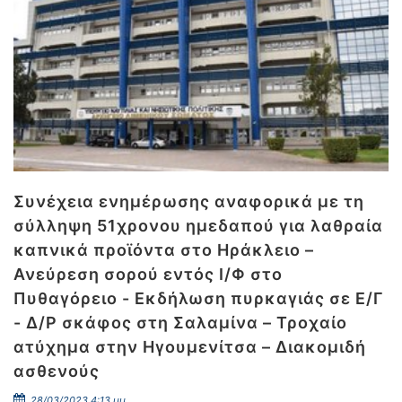
Συνέχεια ενημέρωσης αναφορικά με τη
σύλληψη 51χρονου ημεδαπού για λαθραία
καπνικά προϊόντα στο Ηράκλειο –
Ανεύρεση σορού εντός Ι/Φ στο
Πυθαγόρειο - Εκδήλωση πυρκαγιάς σε Ε/Γ
- Δ/Ρ σκάφος στη Σαλαμίνα – Τροχαίο
ατύχημα στην Ηγουμενίτσα – Διακομιδή
ασθενούς
28/03/2023 4:13 μμ.