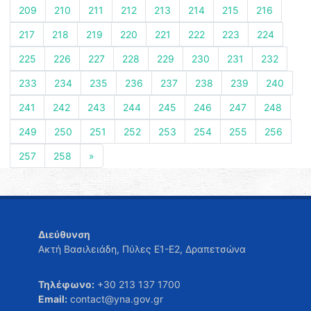
209
210
211
212
213
214
215
216
217
218
219
220
221
222
223
224
225
226
227
228
229
230
231
232
233
234
235
236
237
238
239
240
241
242
243
244
245
246
247
248
249
250
251
252
253
254
255
256
257
258
»
Διεύθυνση
Ακτή Βασιλειάδη, Πύλες Ε1-Ε2, Δραπετσώνα
Τηλέφωνο:
+30 213 137 1700
Email:
contact@yna.gov.gr