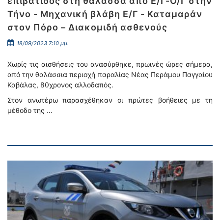
επιβάτιδος στη θάλασσα απο Ε/Γ-Ο/Γ στην
Τήνο - Μηχανική βλάβη Ε/Γ - Καταμαράν
στον Πόρο – Διακομιδή ασθενούς
18/09/2023 7:10 μμ.
Χωρίς τις αισθήσεις του ανασύρθηκε, πρωινές ώρες σήμερα,
από την θαλάσσια περιοχή παραλίας Νέας Περάμου Παγγαίου
Καβάλας, 80χρονος αλλοδαπός.
Στον ανωτέρω παρασχέθηκαν οι πρώτες βοήθειες με τη
μέθοδο της …