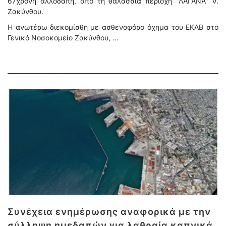
67χρονη αλλοδαπή, από τη θαλάσσια περιοχή "ΛΑΓΑΝΑ" ν.
Ζακύνθου.
Η ανωτέρω διεκομίσθη με ασθενοφόρο όχημα του ΕΚΑΒ στο
Γενικό Νοσοκομείο Ζακύνθου, …
Συνέχεια ενημέρωσης αναφορικά με την
σύλληψη ημεδαπών για λαθραία καπνικά