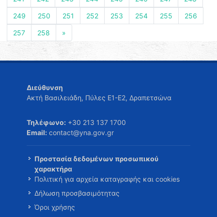
249
250
251
252
253
254
255
256
257
258
»
Διεύθυνση
Ακτή Βασιλειάδη, Πύλες Ε1-Ε2, Δραπετσώνα
Τηλέφωνο:
+30 213 137 1700
Email:
contact@yna.gov.gr
Προστασία δεδομένων προσωπικού
χαρακτήρα
Πολιτική για αρχεία καταγραφής και cookies
Δήλωση προσβασιμότητας
Όροι χρήσης