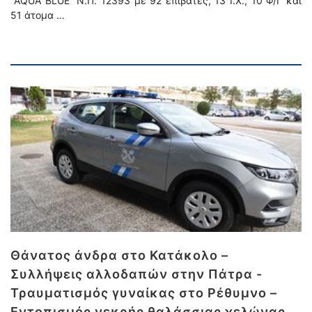
“AQUA BLUE” Ν.Π. 12393 με 92 επιβάτες, 13 Ι.Χ., 10 Φ/Γ και
51 άτομα …
Θάνατος άνδρα στο Κατάκολο –
Συλλήψεις αλλοδαπών στην Πάτρα -
Τραυματισμός γυναίκας στο Ρέθυμνο –
Εντοπισμός νεκρής θαλάσσιας χελώνας