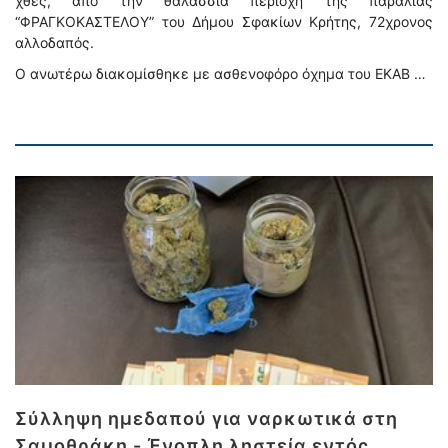
χθες, από την θαλάσσια περιοχή της παραλίας
“ΦΡΑΓΚΟΚΑΣΤΕΛΟΥ” του Δήμου Σφακίων Κρήτης, 72χρονος
αλλοδαπός.
Ο ανωτέρω διακομίσθηκε με ασθενοφόρο όχημα του ΕΚΑΒ …
Σύλληψη ημεδαπού για ναρκωτικά στη
Σαμοθράκη - Ένοπλη ληστεία εντός