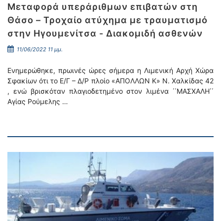
Μεταφορά υπεράριθμων επιβατών στη
Θάσο – Τροχαίο ατύχημα με τραυματισμό
στην Ηγουμενίτσα - Διακομιδή ασθενών
11/06/2022 11 μμ.
Ενημερώθηκε, πρωινές ώρες σήμερα η Λιμενική Αρχή Χώρα
Σφακίων ότι το Ε/Γ – Δ/Ρ πλοίο «ΑΠΟΛΛΩΝ Κ» Ν. Χαλκίδας 42
, ενώ βρισκόταν πλαγιοδετημένο στον λιμένα ΄΄ΜΑΣΧΑΛΗ΄΄
Αγίας Ρούμελης …