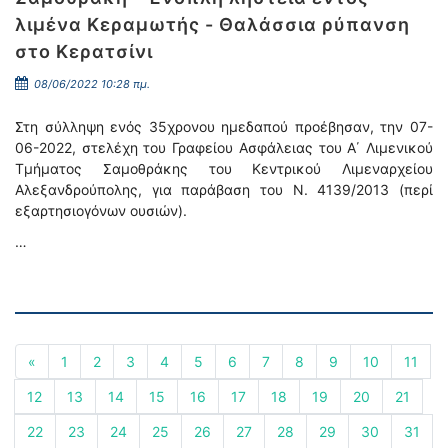
λιμένα Κεραμωτής - Θαλάσσια ρύπανση
στο Κερατσίνι
08/06/2022 10:28 πμ.
Στη σύλληψη ενός 35χρονου ημεδαπού προέβησαν, την 07-
06-2022, στελέχη του Γραφείου Ασφάλειας του Α΄ Λιμενικού
Τμήματος Σαμοθράκης του Κεντρικού Λιμεναρχείου
Αλεξανδρούπολης, για παράβαση του Ν. 4139/2013 (περί
εξαρτησιογόνων ουσιών).
…
«
1
2
3
4
5
6
7
8
9
10
11
12
13
14
15
16
17
18
19
20
21
22
23
24
25
26
27
28
29
30
31