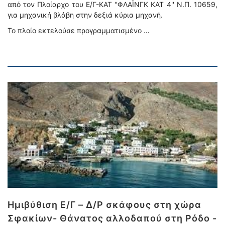
από τον Πλοίαρχο του Ε/Γ-ΚΑΤ ''ΦΛΑΪΝΓΚ ΚΑΤ 4'' Ν.Π. 10659,
για μηχανική βλάβη στην δεξιά κύρια μηχανή.
Το πλοίο εκτελούσε προγραμματισμένο …
Ημιβύθιση Ε/Γ – Δ/Ρ σκάφους στη χώρα
Σφακίων- Θάνατος αλλοδαπού στη Ρόδο -