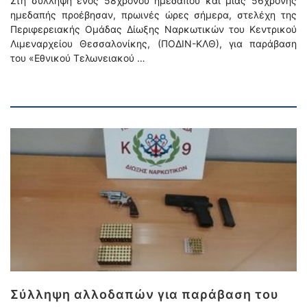
Στη σύλληψη ενός 58χρονου ημεδαπού και μιας 56χρονης
ημεδαπής προέβησαν, πρωινές ώρες σήμερα, στελέχη της
Περιφερειακής Ομάδας Δίωξης Ναρκωτικών του Κεντρικού
Λιμεναρχείου Θεσσαλονίκης, (ΠΟΔΙΝ-ΚΛΘ), για παράβαση
του «Εθνικού Τελωνειακού …
Σύλληψη αλλοδαπών για παράβαση του