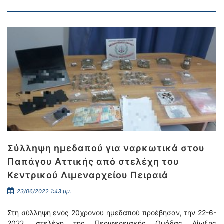
Σύλληψη ημεδαπού για ναρκωτικά στου
Παπάγου Αττικής από στελέχη του
Κεντρικού Λιμεναρχείου Πειραιά
23/06/2022 1:43 μμ.
Στη σύλληψη ενός 20χρονου ημεδαπού προέβησαν, την 22-6-
2022, στελέχη της Περιφερειακής Ομάδας Δίωξης