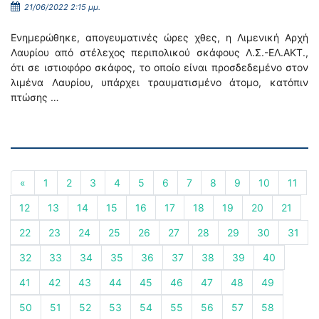
21/06/2022 2:15 μμ.
Ενημερώθηκε, απογευματινές ώρες χθες, η Λιμενική Αρχή
Λαυρίου από στέλεχος περιπολικού σκάφους Λ.Σ.-ΕΛ.ΑΚΤ.,
ότι σε ιστιοφόρο σκάφος, το οποίο είναι προσδεδεμένο στον
λιμένα Λαυρίου, υπάρχει τραυματισμένο άτομο, κατόπιν
πτώσης …
«
1
2
3
4
5
6
7
8
9
10
11
12
13
14
15
16
17
18
19
20
21
22
23
24
25
26
27
28
29
30
31
32
33
34
35
36
37
38
39
40
41
42
43
44
45
46
47
48
49
50
51
52
53
54
55
56
57
58