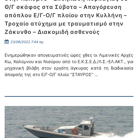
Θ/Γ σκάφος στα Σύβοτα – Απαγόρευση
απόπλου Ε/Γ-Ο/Γ πλοίου στην Κυλλήνη –
Τροχαίο ατύχημα με τραυματισμό στην
Ζάκυνθο – Διακομιδή ασθενούς
23/06/2022 7:44 πμ.
Ενημερώθηκαν απογευματινές ώρες χθες οι Λιμενικές Αρχές
Κω, Καλύμνου και Νισύρου από το Ε.Κ.Σ.Ε.Δ./Λ.Σ.-ΕΛ.ΑΚΤ., για
μηχανική βλάβη στον εργάτη άγκυρας κατά τη διαδικασία
άπαρσής της στο Ε/Γ-Ο/Γ πλοίο ''ΣΤΑΥΡΟΣ'' …