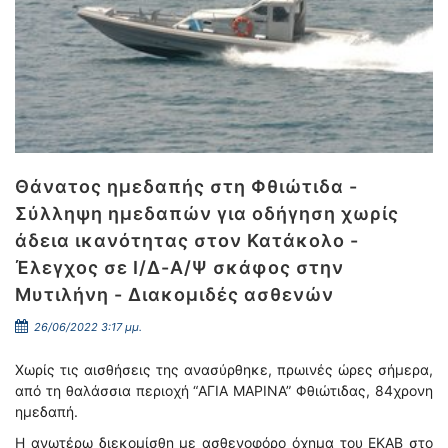
Θάνατος ημεδαπής στη Φθιώτιδα -
Σύλληψη ημεδαπών για οδήγηση χωρίς
άδεια ικανότητας στον Κατάκολο -
Έλεγχος σε Ι/Δ-Α/Ψ σκάφος στην
Μυτιλήνη - Διακομιδές ασθενών
26/06/2022 3:17 μμ.
Χωρίς τις αισθήσεις της ανασύρθηκε, πρωινές ώρες σήμερα,
από τη θαλάσσια περιοχή “AΓIA MAΡINA” Φθιώτιδας, 84χρονη
ημεδαπή.
Η ανωτέρω διεκομίσθη με ασθενοφόρο όχημα του ΕΚΑΒ στο