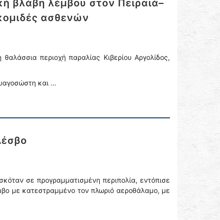
κή βλάβη λέμβου στον Πειραιά–
κομιδές ασθενών
 θαλάσσια περιοχή παραλίας Κιβερίου Αργολίδος,
αυαγοσώστη και …
Λέσβο
ισκόταν σε προγραμματισμένη περιπολία, εντόπισε
μβο με κατεστραμμένο τον πλωριό αεροθάλαμο, με