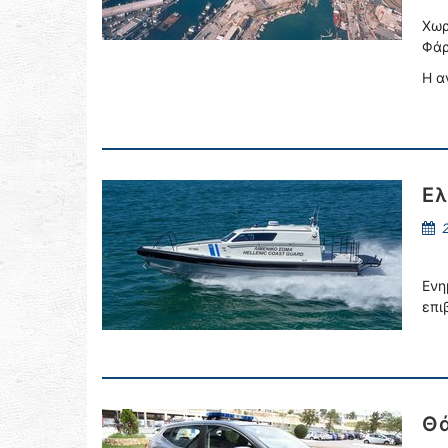
Χωρ
Φάρ
Η α
Ελ
2
Ενη
επι
Θά