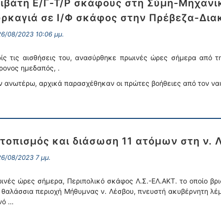
ιβάτη Ε/Γ-Τ/Ρ σκάφους στη Σύμη-Μηχανι
ρκαγιά σε Ι/Φ σκάφος στην Πρέβεζα-Δια
6/08/2023 10:06 μμ.
ίς τις αισθήσεις του, ανασύρθηκε πρωινές ώρες σήμερα από τη
ρονος ημεδαπός, .
ν ανωτέρω, αρχικά παρασχέθηκαν οι πρώτες βοήθειες από τον ν
τοπισμός και διάσωση 11 ατόμων στη ν. 
6/08/2023 7 μμ.
ινές ώρες σήμερα, Περιπολικό σκάφος Λ.Σ.-ΕΛ.ΑΚΤ. το οποίο βρ
 θαλάσσια περιοχή Μήθυμνας ν. Λέσβου, πνευστή ακυβέρνητη λέ
νό …