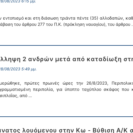
8/08/2023 6:15 μμ.
ν εντοπισμό και στη διάσωση τριάντα πέντε (35) αλλοδαπών, καθ
άβαση του άρθρου 277 του Π.Κ. (πρόκληση ναυαγίου), του άρθρου 
λληψη 2 ανδρών μετά από καταδίωξη στ
8/08/2023 5:49 μμ.
μερώθηκε, πρώτες πρωινές ώρες την 26/8/2023, Περιπολικ
γραμματισμένη περιπολία, για ύποπτο ταχύπλοο σκάφος που 
σιπλοΐας, από …
νατος λουόμενου στην Κω - Βύθιση Α/Κ 