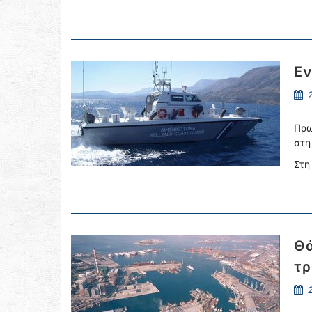
Εν
2
Πρω
στη
Στη
Θά
τρ
2