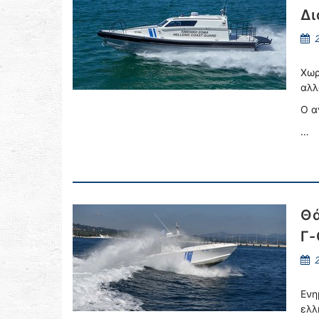
Δι
2
Χωρ
αλλ
Ο α
…
Θά
Γ-
2
Ενη
ελλ