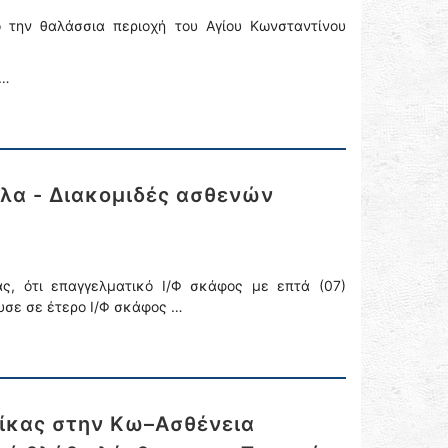
 την θαλάσσια περιοχή του Αγίου Κωνσταντίνου
 …
λα - Διακομιδές ασθενών
ς, ότι επαγγελματικό Ι/Φ σκάφος με επτά (07)
ουσε σε έτερο Ι/Φ σκάφος …
ίκας στην Κω–Ασθένεια