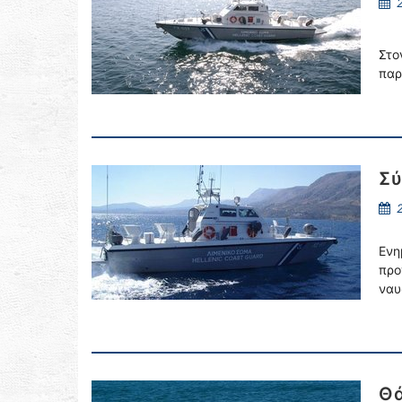
2
Στο
παρ
Σύ
2
Ενη
προ
ναυ
Θά