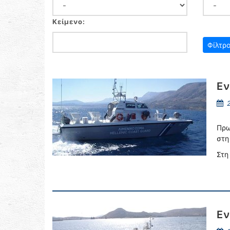
Κείμενο:
Εν
2
Πρω
στη
Στη
Εν