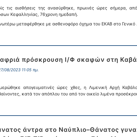
ίς τις αισθήσεις της ανασύρθηκε, πρωινές ώρες σήμερα, από
σων Κεφαλληνίας, 76χρονη ημεδαπή.
νωτέρω μεταφέρθηκε με ασθενοφόρο όχημα του ΕΚΑΒ στο Γενικό
αφριά πρόσκρουση Ι/Φ σκαφών στη Καβά
7/08/2023 11:05 πμ.
μερώθηκε απογευματινές ώρες χθες, η Λιμενική Αρχή Καβάλα
βαίνοντες, κατά τον απόπλου του από τον οικείο λιμένα προσέκρ
νατος άντρα στο Ναύπλιο–Θάνατος γυνα