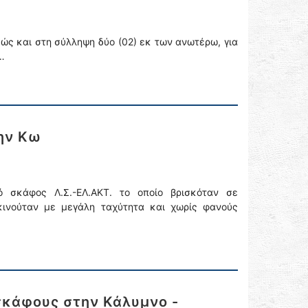
ώς και στη σύλληψη δύο (02) εκ των ανωτέρω, για
…
ην Κω
ό σκάφος Λ.Σ.-ΕΛ.ΑΚΤ. το οποίο βρισκόταν σε
κινούταν με μεγάλη ταχύτητα και χωρίς φανούς
σκάφους στην Κάλυμνο -