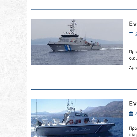
Εν
2
Πρω
οικ
Άμε
Εν
2
Πρω
πλη