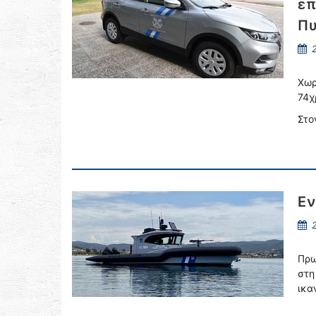
επ
Πυ
2
Χωρ
74χ
Στο
Εν
2
Πρω
στη
ικα