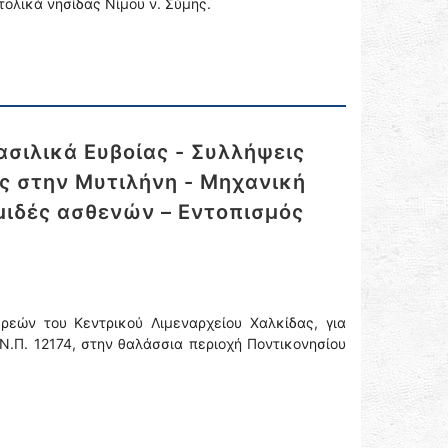
ολικά νησίδας Νίμου ν. Σύμης.
σιλικά Ευβοίας - Συλλήψεις
ς στην Μυτιλήνη - Μηχανική
ομιδές ασθενών – Εντοπισμός
εών του Κεντρικού Λιμεναρχείου Χαλκίδας, για
Ν.Π. 12174, στην θαλάσσια περιοχή Ποντικονησίου