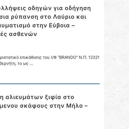
υλλήψεις οδηγών για οδήγηση
σια ρύπανση στο Λαύριο και
αυματισμό στην Εύβοια –
δές ασθενών
ιστατικό επικάθισης του Ι/Φ “BRANDO” Ν.Π. 12321
βερνήτη, το ως …
η αλιευμάτων ξιφία στο
ύμενου σκάφους στην Μήλο –