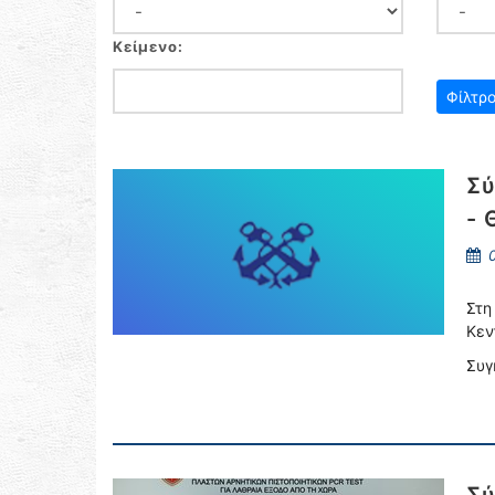
Κείμενο:
Σύ
- 
0
Στη
Κεν
Συγ