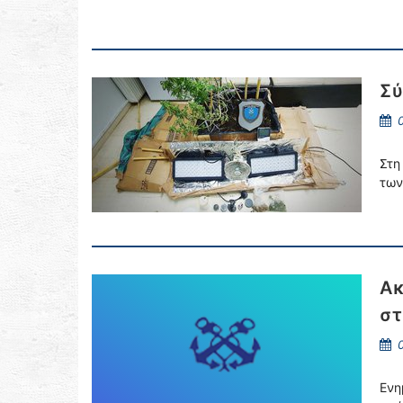
Σύ
0
Στη
των
Ακ
στ
0
Ενη