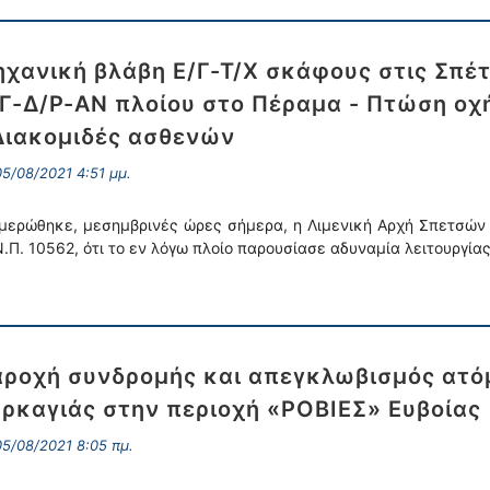
χανική βλάβη Ε/Γ-Τ/Χ σκάφους στις Σπέτ
Γ-Δ/Ρ-ΑΝ πλοίου στο Πέραμα - Πτώση οχ
Διακομιδές ασθενών
5/08/2021 4:51 μμ.
μερώθηκε, μεσημβρινές ώρες σήμερα, η Λιμενική Αρχή Σπετσών α
 Ν.Π. 10562, ότι το εν λόγω πλοίο παρουσίασε αδυναμία λειτουργί
ροχή συνδρομής και απεγκλωβισμός ατ
ρκαγιάς στην περιοχή «ΡΟΒΙΕΣ» Ευβοίας
5/08/2021 8:05 πμ.