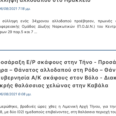
λληψη αλλοδαπού στο Ηράκλειο
6/08/2021 7:18 μμ.
 σύλληψη ενός 34χρονου αλλοδαπού προέβησαν, πρωινές ώ
ιφερειακής Ομάδας Δίωξης Ναρκωτικών (Π.Ο.ΔΙ.Ν.) του Κεντρ
ρων 29 παρ.5 και 7 …
οσάραξη Ε/Ρ σκάφους στην Τήνο - Προσά
ρα – Θάνατος αλλοδαπού στη Ρόδο – Θάν
υβερνησία Α/Κ σκάφους στον Βόλο - Δια
κρής θαλάσσιας χελώνας στην Καβάλα
6/08/2021 6:08 μμ.
μερώθηκε, βραδινές ώρες χθες η Λιμενική Αρχή Τήνου, για τη
8, με δύο (02) ημεδαπούς επιβαίνοντες, στη θαλάσσια περιοχή τ