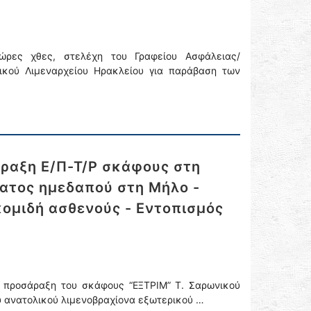
ρες χθες, στελέχη του Γραφείου Ασφάλειας/
ικού Λιμεναρχείου Ηρακλείου για παράβαση των
ραξη Ε/Π-Τ/Ρ σκάφους στη
ατος ημεδαπού στη Μήλο -
κομιδή ασθενούς - Εντοπισμός
ν προσάραξη του σκάφους “ΕΞΤΡΙΜ” Τ. Σαρωνικού
ου ανατολικού λιμενοβραχίονα εξωτερικού …