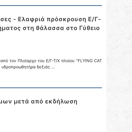
σες - Ελαφριά πρόσκρουση Ε/Γ-
ήματος στη θάλασσα στο Γύθειο
πό τον Πλοίαρχο του Ε/Γ-Τ/Χ πλοίου ''FLYING CAT
ας υδροπροωθητήρα δεξιάς …
όμων μετά από εκδήλωση