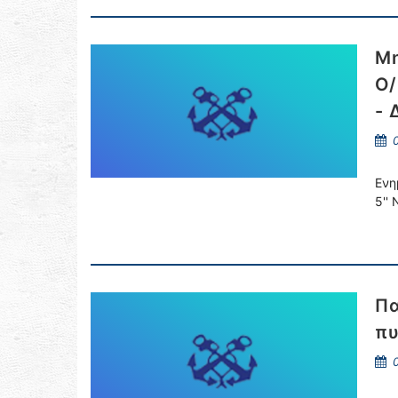
Μη
Ο/
- 
0
Ενη
5''
Πα
πυ
0