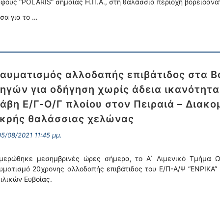
φους “POLARIS” σημαίας Η.Π.Α., στη θαλάσσια περιοχή βορειοανατ
σα για το …
αυματισμός αλλοδαπής επιβάτιδος στα Βα
ηγών για οδήγηση χωρίς άδεια ικανότητα
άβη Ε/Γ-Ο/Γ πλοίου στον Πειραιά – Διακ
κρής θαλάσσιας χελώνας
5/08/2021 11:45 μμ.
μερώθηκε μεσημβρινές ώρες σήμερα, το Α΄ Λιμενικό Τμήμα Ωρ
υματισμό 20χρονης αλλοδαπής επιβάτιδος του Ε/Π-Α/Ψ “ΕΝΡΙΚΑ” 
ιλικών Ευβοίας.