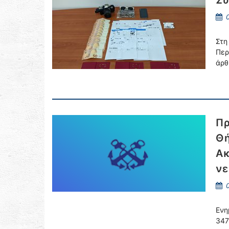
Σύ
0
Στη
Περ
άρθ
Πρ
Θή
Ακ
νε
0
Ενη
347