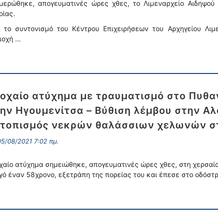
μερώθηκε, απογευματινές ώρες χθες, το Λιμεναρχείο Αιδηψού
οίας.
 το συντονισμό του Κέντρου Επιχειρήσεων του Αρχηγείου Λιμ
ιοχή …
οχαίο ατύχημα με τραυματισμό στο Πυθ
ην Ηγουμενίτσα – Βύθιση λέμβου στην Αλ
τοπισμός νεκρών θαλάσσιων χελωνών σ
5/08/2021 7:02 πμ.
χαίο ατύχημα σημειώθηκε, απογευματινές ώρες χθες, στη χερσαία
γό έναν 58χρονο, εξετράπη της πορείας του και έπεσε στο οδόσ