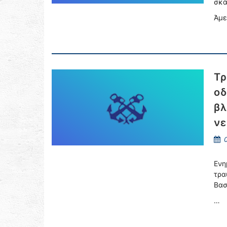
σκά
Άμε
Τρ
οδ
βλ
νε
0
Ενη
τρα
Βασ
…