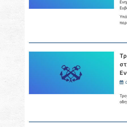
Ενη
Ευβ
Υπό
περ
Τρ
στ
Εν
0
Τρο
οδη