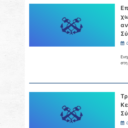
Επ
χω
αν
Σύ
0
Ενη
στη
Τρ
Κε
Σύ
0