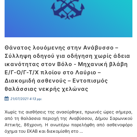
Θάνατος λουόμενης στην Ανάβυσσο –
Σύλληψη οδηγού για οδήγηση χωρίς άδεια
ικανότητας στον Βόλο - Μηχανική βλάβη
Ε/Γ-Ο/Γ-Τ/Χ πλοίου στο Λαύριο –
Διακομιδή ασθενούς – Εντοπισμός
θαλάσσιας νεκρής χελώνας
21/07/2021 4:13 μμ.
Χωρίς τις αισθήσεις της ανασύρθηκε, πρωινές ώρες σήμερα,
από τη θαλάσσια περιοχή της Αναβύσσου, Δήμου Σαρωνικού
Αττικής, 86χρονη. Η ανωτέρω παρελήφθη από ασθενοφόρο
όχημα του ΕΚΑΒ και διεκομίσθη στο …