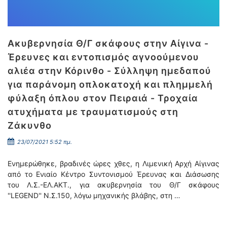
Ακυβερνησία Θ/Γ σκάφους στην Αίγινα -
Έρευνες και εντοπισμός αγνοούμενου
αλιέα στην Κόρινθο - Σύλληψη ημεδαπού
για παράνομη οπλοκατοχή και πλημμελή
φύλαξη όπλου στον Πειραιά - Τροχαία
ατυχήματα με τραυματισμούς στη
Ζάκυνθο
23/07/2021 5:52 πμ.
Ενημερώθηκε, βραδινές ώρες χθες, η Λιμενική Αρχή Αίγινας
από το Ενιαίο Κέντρο Συντονισμού Έρευνας και Διάσωσης
του Λ.Σ.-ΕΛ.ΑΚΤ., για ακυβερνησία του Θ/Γ σκάφους
''LEGEND'' Ν.Σ.150, λόγω μηχανικής βλάβης, στη …