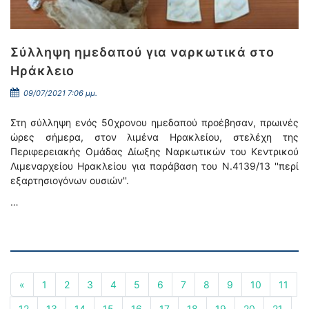
Σύλληψη ημεδαπού για ναρκωτικά στο
Ηράκλειο
09/07/2021 7:06 μμ.
Στη σύλληψη ενός 50χρονου ημεδαπού προέβησαν, πρωινές
ώρες σήμερα, στον λιμένα Ηρακλείου, στελέχη της
Περιφερειακής Ομάδας Δίωξης Ναρκωτικών του Κεντρικού
Λιμεναρχείου Ηρακλείου για παράβαση του N.4139/13 ''περί
εξαρτησιογόνων ουσιών''.
…
«
1
2
3
4
5
6
7
8
9
10
11
12
13
14
15
16
17
18
19
20
21