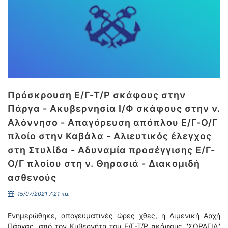
Πρόσκρουση Ε/Γ-Τ/Ρ σκάφους στην
Πάργα - Ακυβερνησία Ι/Φ σκάφους στην ν.
Αλόννησο - Απαγόρευση απόπλου Ε/Γ-Ο/Γ
πλοίο στην Καβάλα - Αλιευτικός έλεγχος
στη Στυλίδα - Αδυναμία προσέγγισης Ε/Γ-
Ο/Γ πλοίου στη ν. Θηρασιά - Διακομιδή
ασθενούς
15/07/2021 7:21 πμ.
Ενημερώθηκε, απογευματινές ώρες χθες, η Λιμενική Αρχή
Πάργας, από τον Κυβερνήτη του Ε/Γ-Τ/Ρ σκάφους ''ΣΟΡΑΓΙΑ''