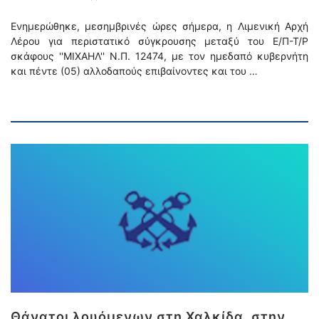
Ενημερώθηκε, μεσημβρινές ώρες σήμερα, η Λιμενική Αρχή
Λέρου για περιστατικό σύγκρουσης μεταξύ του Ε/Π-Τ/Ρ
σκάφους ''ΜΙΧΑΗΛ'' Ν.Π. 12474, με τον ημεδαπό κυβερνήτη
και πέντε (05) αλλοδαπούς επιβαίνοντες και του …
Θάνατοι λουόμενων στη Χαλκίδα, στην