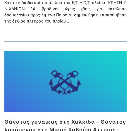
Κατά τη διαδικασία απόπλου του Ε/Γ – Ο/Γ πλοίου ''ΚΡΗΤΗ Ι''
Ν.ΧΑΝΙΩΝ 24 ,βραδινές ώρες χθες, για εκτέλεση
δρομολογίου προς λιμένα Πειραιά, σημειώθηκε επακούμβηση
της δεξιάς πλευράς του πλοίου …
Θάνατος γυναίκας στη Χαλκίδα - Θάνατος
λουόμενου στο Μικρό Καβούρι Αττικής -