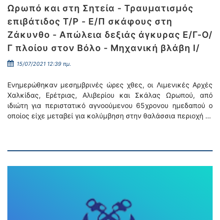
Ωρωπό και στη Σητεία - Τραυματισμός
επιβάτιδος Τ/Ρ - Ε/Π σκάφους στη
Ζάκυνθο - Απώλεια δεξιάς άγκυρας Ε/Γ-Ο/
Γ πλοίου στον Βόλο - Μηχανική βλάβη Ι/
15/07/2021 12:39 πμ.
Ενημερώθηκαν μεσημβρινές ώρες χθες, οι Λιμενικές Αρχές
Χαλκίδας, Ερέτριας, Αλιβερίου και Σκάλας Ωρωπού, από
ιδιώτη για περιστατικό αγνοούμενου 65χρονου ημεδαπού ο
οποίος είχε μεταβεί για κολύμβηση στην θαλάσσια περιοχή …