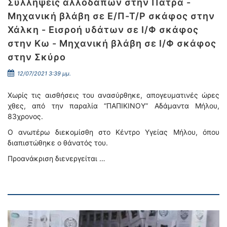
Συλλήψεις αλλοδαπών στην Πάτρα -
Μηχανική βλάβη σε Ε/Π-Τ/Ρ σκάφος στην
Χάλκη - Εισροή υδάτων σε Ι/Φ σκάφος
στην Κω - Μηχανική βλάβη σε Ι/Φ σκάφος
στην Σκύρο
12/07/2021 3:39 μμ.
Χωρίς τις αισθήσεις του ανασύρθηκε, απογευματινές ώρες
χθες, από την παραλία “ΠΑΠΙΚΙΝΟΥ” Αδάμαντα Μήλου,
83χρονος.
Ο ανωτέρω διεκομίσθη στο Κέντρο Υγείας Μήλου, όπου
διαπιστώθηκε ο θάνατός του.
Προανάκριση διενεργείται …