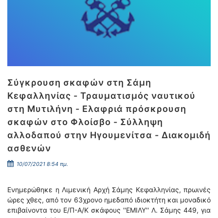
Σύγκρουση σκαφών στη Σάμη
Κεφαλληνίας - Τραυματισμός ναυτικού
στη Μυτιλήνη - Ελαφριά πρόσκρουση
σκαφών στο Φλοίσβο - Σύλληψη
αλλοδαπού στην Ηγουμενίτσα - Διακομιδή
ασθενών
10/07/2021 8:54 πμ.
Ενημερώθηκε η Λιμενική Αρχή Σάμης Κεφαλληνίας, πρωινές
ώρες χθες, από τον 63χρονο ημεδαπό ιδιοκτήτη και μοναδικό
επιβαίνοντα του Ε/Π-Α/Κ σκάφους ''ΕΜΙΛΥ'' Λ. Σάμης 449, για