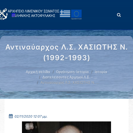
Αντιναύαρχος Λ.Σ. ΧΑΣΙΩΤΗΣ Ν.
(1992-1993)
Αρχική σελίδα
Οργάνωση-Ιστορία
Ιστορία
Διατελέσαντες Αρχηγοί Λ.Σ. - …
Αντιναύαρχος Λ.Σ. ΧΑΣΙΩΤΗΣ Ν. …
02/11/2020 12:07 μμ.