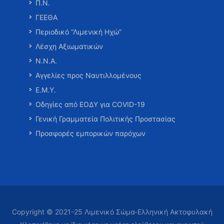
Π.Ν.
ΓΕΕΘΑ
Περιοδικό “Λιμενική Ηχώ”
Λέσχη Αξιωματικών
Ν.Ν.Α.
Αγγελίες προς Ναυτιλλομένους
Ε.Μ.Υ.
Οδηγίες από ΕΟΔΥ για COVID-19
Γενική Γραμματεία Πολιτικής Προστασίας
Προσφορές εμπορικών παρόχων
Copyright © 2021-25 Λιμενικό Σώμα-Ελληνική Ακτοφυλακή